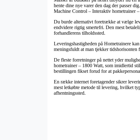
hente dine nye varer den dag der passer dig.
Machine Control – Interaktiv hometrainer –
Du burde alternativt foretrække at vælge lev
endvidere rigtig smertefri. Den mest betalel
forhandlerens tilholdssted.
Leveringshastigheden på Hometrainere kan i 
meningsfuldt at man tjekker tidshorisonten f
De fleste forretninger på nettet yder mulig
hometrainer – 1800 Watt, som imidlertid stil
bestillingen fikset forud for at pakkepersona
En række internet foretagender sikrer leve
mest letkøbte metode til levering, hvilket t
afhentningssted.