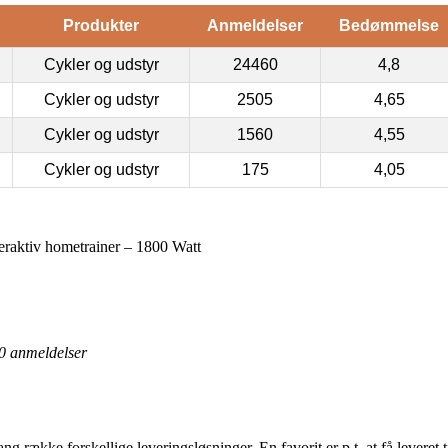
Produkter
Anmeldelser
Bedømmelse
Cykler og udstyr
24460
4,8
Cykler og udstyr
2505
4,65
Cykler og udstyr
1560
4,55
Cykler og udstyr
175
4,05
eraktiv hometrainer – 1800 Watt
0
anmeldelser
ang række forskellige leveringsløsninger. En favorit er p.t. at få leveret 