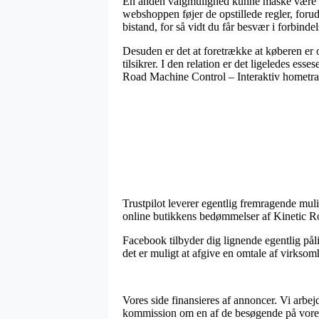
En anden valgmulighed kunne måske være at 
webshoppen føjer de opstillede regler, foru
bistand, for så vidt du får besvær i forbind
Desuden er det at foretrække at køberen er 
tilsikrer. I den relation er det ligeledes es
Road Machine Control – Interaktiv hometrai
Trustpilot leverer egentlig fremragende mu
online butikkens bedømmelser af Kinetic Ro
Facebook tilbyder dig lignende egentlig påli
det er muligt at afgive en omtale af virksomh
Vores side finansieres af annoncer. Vi arbe
kommission om en af de besøgende på vores 