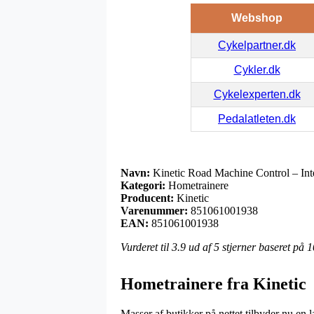
Webshop
Cykelpartner.dk
Cykler.dk
Cykelexperten.dk
Pedalatleten.dk
Navn:
Kinetic Road Machine Control – Int
Kategori:
Hometrainere
Producent:
Kinetic
Varenummer:
851061001938
EAN:
851061001938
Vurderet til
3.9
ud af 5 stjerner baseret på
1
Hometrainere fra Kinetic
Masser af butikker på nettet tilbyder nu en l