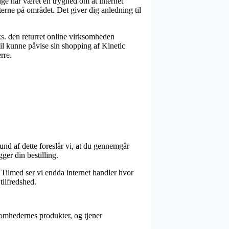
ge har været en tryghed om at internet
erne på området. Det giver dig anledning til
ks. den returret online virksomheden
 vil kunne påvise sin shopping af Kinetic
rre.
nd af dette foreslår vi, at du gennemgår
er din bestilling.
 Tilmed ser vi endda internet handler hvor
tilfredshed.
somhedernes produkter, og tjener