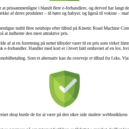
at prissammenligne i blandt flere e-forhandlere, og derved har langt de
n række af deres produkter – til børn og babyer, og ligeså til voksne – m
enligne indtil flere netshops efter tilbud på Kinetic Road Machine Con
på at indhente den mest attraktive pris.
lde af at en forretning på nettet tilbyder varer til en pris som virker h
lsk e-forhandler. Handler med kort er i hvert fald omfavnet af en lov, h
obilbetaling. Som et alternativ kan du overveje et tilbud fra f.eks. ViaBil
ernet shop burde de for at være på den sikre side studere webbutikkens f