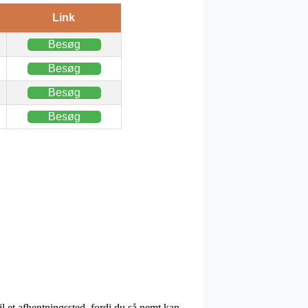
Link
Besøg
Besøg
Besøg
Besøg
til et afhentningssted, fordi du så nemt kan