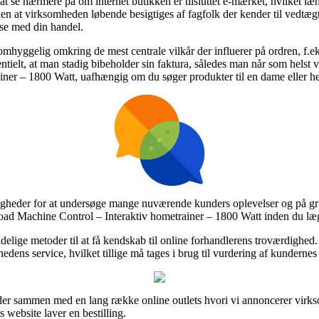
se nærmere på om internet butikken er tilsluttet e-mærket, hvilket læn
den at virksomheden løbende besigtiges af fagfolk der kender til vedtægt
else med din handel.
omhyggelig omkring de mest centrale vilkår der influerer på ordren, f.e
sesentielt, at man stadig bibeholder sin faktura, således man når som helst
ner – 1800 Watt, uafhængig om du søger produkter til en dame eller he
ligheder for at undersøge mange nuværende kunders oplevelser og på gru
ad Machine Control – Interaktiv hometrainer – 1800 Watt inden du lægg
delige metoder til at få kendskab til online forhandlerens troværdighed.
edens service, hvilket tillige må tages i brug til vurdering af kundernes 
jder sammen med en lang række online outlets hvori vi annoncerer virk
website laver en bestilling.