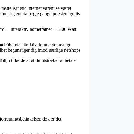
 fleste Kinetic internet varehuse været
arkant, og endda nogle gange præstere gratis
trol – Interaktiv hometrainer – 1800 Watt
immelråbende attraktiv, kunne det mange
vilket begunstiger dig imod uærlige netshops.
l, i tilfælde af at du tilstræber at betale
orretningsbetingelser, dog er det