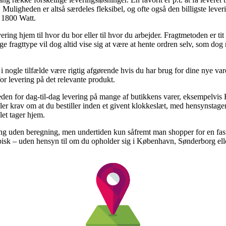
 Muligheden er altså særdeles fleksibel, og ofte også den billigste lev
 1800 Watt.
ering hjem til hvor du bor eller til hvor du arbejder. Fragtmetoden er 
ige fragttype vil dog altid vise sig at være at hente ordren selv, som do
nogle tilfælde være rigtig afgørende hvis du har brug for dine nye vare
or levering på det relevante produkt.
heden for dag-til-dag levering på mange af butikkens varer, eksempelvi
ler krav om at du bestiller inden et givent klokkeslæt, med hensynstagen
let tager hjem.
ring uden beregning, men undertiden kun såfremt man shopper for en fas
ypisk – uden hensyn til om du opholder sig i København, Sønderborg eller 