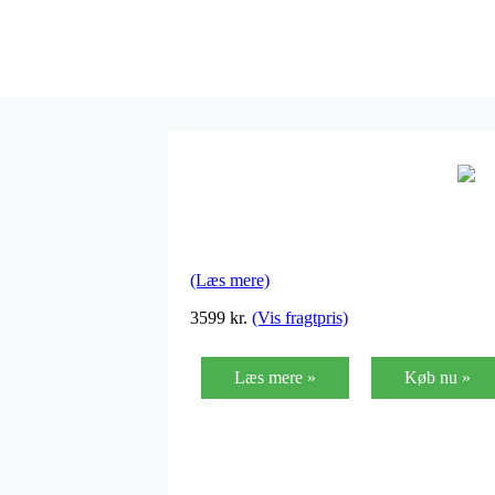
(Læs mere)
3599
kr.
(Vis fragtpris)
Læs mere »
Køb nu »