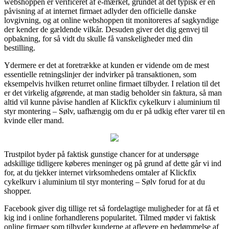
webshoppen er verificeret af e-mærket, grundet at det typisk er en
påvisning af at internet firmaet adlyder den officielle danske
lovgivning, og at online webshoppen tit monitoreres af sagkyndige
der kender de gældende vilkår. Desuden giver det dig genvej til
opbakning, for så vidt du skulle få vanskeligheder med din
bestilling.
Ydermere er det at foretrække at kunden er vidende om de mest
essentielle retningslinjer der indvirker på transaktionen, som
eksempelvis hvilken returret online firmaet tilbyder. I relation til det
er det virkelig afgørende, at man stadig beholder sin faktura, så man
altid vil kunne påvise handlen af Klickfix cykelkurv i aluminium til
styr montering – Sølv, uafhængig om du er på udkig efter varer til en
kvinde eller mand.
Trustpilot byder på faktisk gunstige chancer for at undersøge
adskillige tidligere køberes meninger og på grund af dette går vi ind
for, at du tjekker internet virksomhedens omtaler af Klickfix
cykelkurv i aluminium til styr montering – Sølv forud for at du
shopper.
Facebook giver dig tillige ret så fordelagtige muligheder for at få et
kig ind i online forhandlerens popularitet. Tilmed møder vi faktisk
online firmaer som tilbyder kunderne at aflevere en bedømmelse af