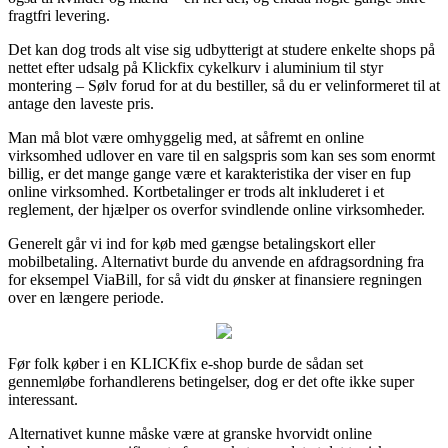
fragtfri levering.
Det kan dog trods alt vise sig udbytterigt at studere enkelte shops på
nettet efter udsalg på Klickfix cykelkurv i aluminium til styr
montering – Sølv forud for at du bestiller, så du er velinformeret til at
antage den laveste pris.
Man må blot være omhyggelig med, at såfremt en online
virksomhed udlover en vare til en salgspris som kan ses som enormt
billig, er det mange gange være et karakteristika der viser en fup
online virksomhed. Kortbetalinger er trods alt inkluderet i et
reglement, der hjælper os overfor svindlende online virksomheder.
Generelt går vi ind for køb med gængse betalingskort eller
mobilbetaling. Alternativt burde du anvende en afdragsordning fra
for eksempel ViaBill, for så vidt du ønsker at finansiere regningen
over en længere periode.
Før folk køber i en KLICKfix e-shop burde de sådan set
gennemløbe forhandlerens betingelser, dog er det ofte ikke super
interessant.
Alternativet kunne måske være at granske hvorvidt online