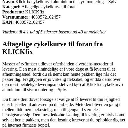
Navn:
Klickfix cykelkurv i aluminium til styr montering – Sølv
Kategori:
Aftagelige cykelkurve til foran
Producent:
KLICKfix
Varenummer:
4030572102457
EAN:
4030572102457
Vurderet til
4.1
ud af 5 stjerner baseret på
49
anmeldelser
Aftagelige cykelkurve til foran fra
KLICKfix
Masser af e-firmaer udlover efterhånden alverdens metoder til
levering. Den mest almindelige er i vore dage at få leveret til et
afhentningssted, fordi du så nemt kan hente pakken lige når det
passer dig. Fragttypen er jo virkelig fleksibel, og endda derudover
den mest betalelige leveringsmodel ved køb af Klickfix cykelkurv i
aluminium til styr montering – Sølv.
Du burde derudover forsøge at vælge at få leveret til din lejlighed
eller hus eller til adressen på dit arbejde. Metoden bliver en gang i
mellem lidt mere bekostelig, men til gengæld særdeles
hensigtsmæssig. Den mest letkøbte løsning til levering er utvivlsomt
selv at hente pakken, men den løsning kræver at du opholder dig tæt
på internet firmaets bopæl.