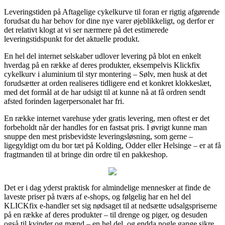
Leveringstiden på Aftagelige cykelkurve til foran er rigtig afgørende
forudsat du har behov for dine nye varer øjeblikkeligt, og derfor er
det relativt klogt at vi ser nærmere på det estimerede
leveringstidspunkt for det aktuelle produkt.
En hel del internet selskaber udlover levering på blot en enkelt
hverdag på en række af deres produkter, eksempelvis Klickfix
cykelkurv i aluminium til styr montering – Sølv, men husk at det
forudsætter at orden realiseres tidligere end et konkret klokkeslæt,
med det formål at de har udsigt til at kunne nå at få ordren sendt
afsted forinden lagerpersonalet har fri.
En række internet varehuse yder gratis levering, men oftest er det
forbeholdt når der handles for en fastsat pris. I øvrigt kunne man
snuppe den mest prisbevidste leveringsløsning, som gerne –
ligegyldigt om du bor tæt på Kolding, Odder eller Helsinge – er at få
fragtmanden til at bringe din ordre til en pakkeshop.
Det er i dag yderst praktisk for almindelige mennesker at finde de
laveste priser på tværs af e-shops, og følgelig har en hel del
KLICKfix e-handler set sig nødsaget til at nedsætte udsalgspriserne
på en række af deres produkter – til drenge og piger, og desuden
også til kvinder og mænd – en hel del, og endda nogle gange sikre