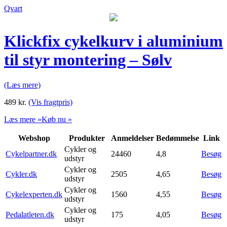
Qvart
Klickfix cykelkurv i aluminium
til styr montering – Sølv
(Læs mere)
489
kr.
(Vis fragtpris)
Læs mere »
Køb nu »
Webshop
Produkter
Anmeldelser
Bedømmelse
Link
Cykler og
Cykelpartner.dk
24460
4,8
Besøg
udstyr
Cykler og
Cykler.dk
2505
4,65
Besøg
udstyr
Cykler og
Cykelexperten.dk
1560
4,55
Besøg
udstyr
Cykler og
Pedalatleten.dk
175
4,05
Besøg
udstyr