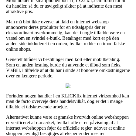
Mobilholder til smartphone/ipod 11,5 x22 x5,5 cm forud for at
du handler, så du er usvigeligt sikker på at indhente den mest
attraktive pris.
Man må blot ikke overse, at ifald en internet webshop
annoncerer deres produkter for en udsalgspris der er
ekstraordinært overkommelig, kan det i nogle tilfælde være en
varsel om en svindel e-butik. Betalinger med kort er på den
anden side inkluderet i en orden, hvilket redder en imod falske
online shops.
Generelt tilråder vi bestillinger med kort eller mobilbetaling.
Som en anden løsning burde du anvende et tilbud som f.eks.
ViaBill, i tilfælde af at du har i sinde at honorere omkostningerne
over en længere periode.
Forinden nogen handler i en KLICKfix internet virksomhed kan
man de facto overveje dens handelsvilkår, dog er det i mange
tilfælde et tidskrævende arbejde.
Alternativet kunne være at granske hvorvidt online webshoppen
er verificeret af e-mærket, hvilket ofte er en påvisning af at
internet webshoppen føjer de officielle regler, udover at online
shoppen jævnligt besigtiges af eksperter der mestrer