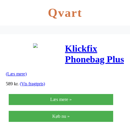
Qvart
Klickfix
Phonebag Plus
M –
(Læs mere)
Mobilholder
589
kr.
(Vis fragtpris)
til
Læs mere »
smartphone/ipo
11,5 x22 x5,5
Køb nu »
cm