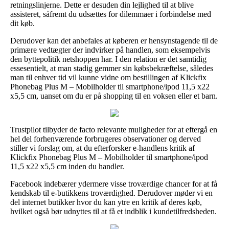
retningslinjerne. Dette er desuden din lejlighed til at blive
assisteret, såfremt du udsættes for dilemmaer i forbindelse med
dit køb.
Derudover kan det anbefales at køberen er hensynstagende til de
primære vedtægter der indvirker på handlen, som eksempelvis
den byttepolitik netshoppen har. I den relation er det samtidig
essesentielt, at man stadig gemmer sin købsbekræftelse, således
man til enhver tid vil kunne vidne om bestillingen af Klickfix
Phonebag Plus M – Mobilholder til smartphone/ipod 11,5 x22
x5,5 cm, uanset om du er på shopping til en voksen eller et barn.
Trustpilot tilbyder de facto relevante muligheder for at eftergå en
hel del forhenværende forbrugeres observationer og derved
stiller vi forslag om, at du efterforsker e-handlens kritik af
Klickfix Phonebag Plus M – Mobilholder til smartphone/ipod
11,5 x22 x5,5 cm inden du handler.
Facebook indebærer ydermere visse troværdige chancer for at få
kendskab til e-butikkens troværdighed. Derudover møder vi en
del internet butikker hvor du kan ytre en kritik af deres køb,
hvilket også bør udnyttes til at få et indblik i kundetilfredsheden.