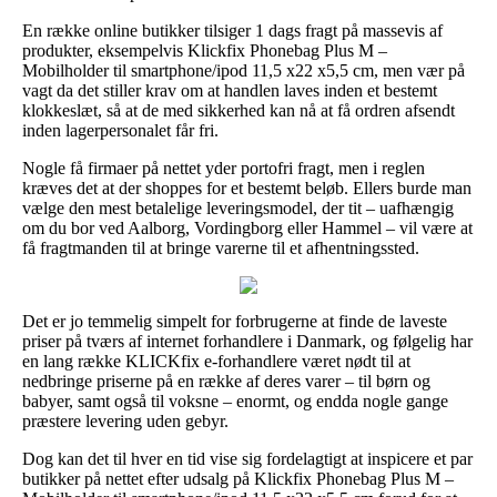
En række online butikker tilsiger 1 dags fragt på massevis af
produkter, eksempelvis Klickfix Phonebag Plus M –
Mobilholder til smartphone/ipod 11,5 x22 x5,5 cm, men vær på
vagt da det stiller krav om at handlen laves inden et bestemt
klokkeslæt, så at de med sikkerhed kan nå at få ordren afsendt
inden lagerpersonalet får fri.
Nogle få firmaer på nettet yder portofri fragt, men i reglen
kræves det at der shoppes for et bestemt beløb. Ellers burde man
vælge den mest betalelige leveringsmodel, der tit – uafhængig
om du bor ved Aalborg, Vordingborg eller Hammel – vil være at
få fragtmanden til at bringe varerne til et afhentningssted.
Det er jo temmelig simpelt for forbrugerne at finde de laveste
priser på tværs af internet forhandlere i Danmark, og følgelig har
en lang række KLICKfix e-forhandlere været nødt til at
nedbringe priserne på en række af deres varer – til børn og
babyer, samt også til voksne – enormt, og endda nogle gange
præstere levering uden gebyr.
Dog kan det til hver en tid vise sig fordelagtigt at inspicere et par
butikker på nettet efter udsalg på Klickfix Phonebag Plus M –