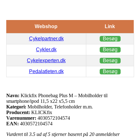
Webshop
Link
Cykelpartner.dk
Besøg
Cykler.dk
Besøg
Cykelexperten.dk
Besøg
Pedalatleten.dk
Besøg
Navn:
Klickfix Phonebag Plus M – Mobilholder til
smartphone/ipod 11,5 x22 x5,5 cm
Kategori:
Mobilholder, Telefonholder m.m.
Producent:
KLICKfix
Varenummer:
4030572104574
EAN:
4030572104574
Vurderet til
3.5
ud af 5 stjerner baseret på
20
anmeldelser