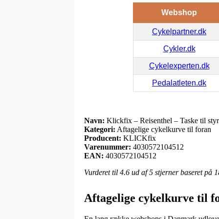
Webshop
Cykelpartner.dk
Cykler.dk
Cykelexperten.dk
Pedalatleten.dk
Navn:
Klickfix – Reisenthel – Taske til styr
Kategori:
Aftagelige cykelkurve til foran
Producent:
KLICKfix
Varenummer:
4030572104512
EAN:
4030572104512
Vurderet til
4.6
ud af 5 stjerner baseret på
1
Aftagelige cykelkurve til 
En lang række webshops i Danmark udlover i