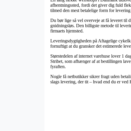
afhentningssted, fordi det giver dig fuld fle
tilmed den mest betalelige form for levering 
Du bør lige så vel overveje at få leveret til 
gnidningsløs. Den billigste metode til lever
firmaets hjemsted.
Leveringsdygtigheden på Aftagelige cykelkurv
fornuftigt at du gransker det estimerede leve
Størstedelen af internet varehuse lover 1 dag
Stribet, som afhænger af at bestillingen laves
fyraften.
Nogle få netbutikker sikrer fragt uden beta
slags levering, der tit – hvad end du er ved 