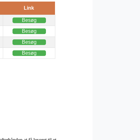
Link
Besøg
Besøg
Besøg
Besøg
rhånden at få leveret til et