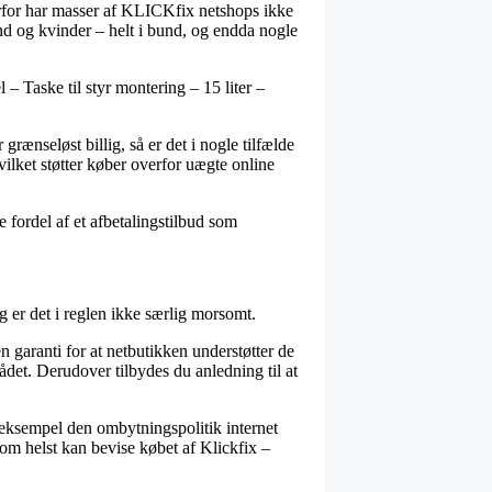
derfor har masser af KLICKfix netshops ikke
d og kvinder – helt i bund, og endda nogle
 – Taske til styr montering – 15 liter –
 grænseløst billig, så er det i nogle tilfælde
vilket støtter køber overfor uægte online
 fordel af et afbetalingstilbud som
 er det i reglen ikke særlig morsomt.
 garanti for at netbutikken understøtter de
rådet. Derudover tilbydes du anledning til at
r eksempel den ombytningspolitik internet
som helst kan bevise købet af Klickfix –