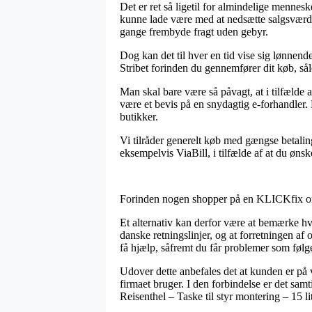
Det er ret så ligetil for almindelige mennes
kunne lade være med at nedsætte salgsværdi
gange frembyde fragt uden gebyr.
Dog kan det til hver en tid vise sig lønnende
Stribet forinden du gennemfører dit køb, såle
Man skal bare være så påvagt, at i tilfælde af
være et bevis på en snydagtig e-forhandler. 
butikker.
Vi tilråder generelt køb med gængse betalin
eksempelvis ViaBill, i tilfælde af at du øns
Forinden nogen shopper på en KLICKfix onlin
Et alternativ kan derfor være at bemærke hv
danske retningslinjer, og at forretningen af 
få hjælp, såfremt du får problemer som følge 
Udover dette anbefales det at kunden er på v
firmaet bruger. I den forbindelse er det sam
Reisenthel – Taske til styr montering – 15 li