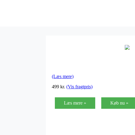
(Læs mere)
499
kr.
(Vis fragtpris)
Læs mere »
Køb nu »