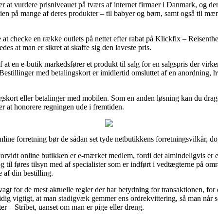
ker at vurdere prisniveauet på tværs af internet firmaer i Danmark, og 
en på mange af deres produkter – til babyer og børn, samt også til mæn
 at checke en række outlets på nettet efter rabat på Klickfix – Reisenthel
des at man er sikret at skaffe sig den laveste pris.
 at en e-butik markedsfører et produkt til salg for en salgspris der virker
Bestillinger med betalingskort er imidlertid omsluttet af en anordning, h
gskort eller betalinger med mobilen. Som en anden løsning kan du drage
ker at honorere regningen ude i fremtiden.
e forretning bør de sådan set tyde netbutikkens forretningsvilkår, dog
orvidt online butikken er e-mærket medlem, fordi det almindeligvis er en
og til føres tilsyn med af specialister som er indført i vedtægterne på om
af din bestilling.
agt for de mest aktuelle regler der har betydning for transaktionen, fo
tidig vigtigt, at man stadigvæk gemmer ens ordrekvittering, så man når 
ter – Stribet, uanset om man er pige eller dreng.