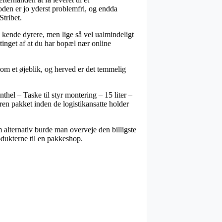
etoden er jo yderst problemfri, og endda
Stribet.
 en kende dyrere, men lige så vel ualmindeligt
tinget af at du har bopæl nær online
e om et øjeblik, og herved er det temmelig
thel – Taske til styr montering – 15 liter –
varen pakket inden de logistikansatte holder
 alternativ burde man overveje den billigste
rodukterne til en pakkeshop.