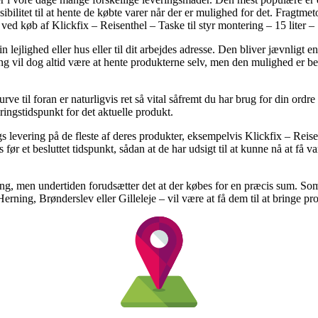
ksibilitet til at hente de købte varer når der er mulighed for det. Fragtm
ved køb af Klickfix – Reisenthel – Taske til styr montering – 15 liter – 
din lejlighed eller hus eller til dit arbejdes adresse. Den bliver jævnligt
ing vil dog altid være at hente produkterne selv, men den mulighed er be
e til foran er naturligvis ret så vital såfremt du har brug for din ordr
ringstidspunkt for det aktuelle produkt.
s levering på de fleste af deres produkter, eksempelvis Klickfix – Reisen
 før et besluttet tidspunkt, sådan at de har udsigt til at kunne nå at få 
ling, men undertiden forudsætter det at der købes for en præcis sum. Som
Herning, Brønderslev eller Gilleleje – vil være at få dem til at bringe p