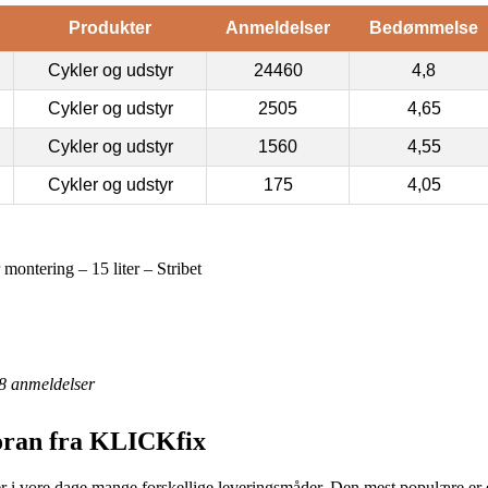
Produkter
Anmeldelser
Bedømmelse
Cykler og udstyr
24460
4,8
Cykler og udstyr
2505
4,65
Cykler og udstyr
1560
4,55
Cykler og udstyr
175
4,05
 montering – 15 liter – Stribet
8
anmeldelser
foran fra KLICKfix
 vore dage mange forskellige leveringsmåder. Den mest populære er efte