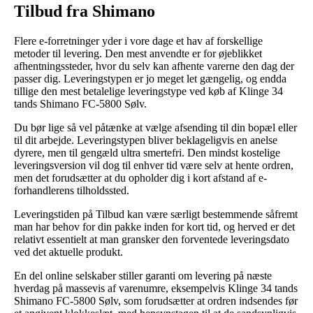
Tilbud fra Shimano
Flere e-forretninger yder i vore dage et hav af forskellige
metoder til levering. Den mest anvendte er for øjeblikket
afhentningssteder, hvor du selv kan afhente varerne den dag der
passer dig. Leveringstypen er jo meget let gængelig, og endda
tillige den mest betalelige leveringstype ved køb af Klinge 34
tands Shimano FC-5800 Sølv.
Du bør lige så vel påtænke at vælge afsending til din bopæl eller
til dit arbejde. Leveringstypen bliver beklageligvis en anelse
dyrere, men til gengæld ultra smertefri. Den mindst kostelige
leveringsversion vil dog til enhver tid være selv at hente ordren,
men det forudsætter at du opholder dig i kort afstand af e-
forhandlerens tilholdssted.
Leveringstiden på Tilbud kan være særligt bestemmende såfremt
man har behov for din pakke inden for kort tid, og herved er det
relativt essentielt at man gransker den forventede leveringsdato
ved det aktuelle produkt.
En del online selskaber stiller garanti om levering på næste
hverdag på massevis af varenumre, eksempelvis Klinge 34 tands
Shimano FC-5800 Sølv, som forudsætter at ordren indsendes før