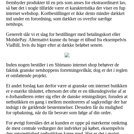
frembyder produkter til en pris som anses for ekstraordinært lav,
så bør det i nogle tilfælde være et karakteristika der viser en fup
internet webshop. Kortbestillinger er ikke desto mindre dækket
ind under en forordning, som dækker os overfor uærlige
netshops.
Generelt slår vi et slag for bestillinger med betalingskort eller
MobilePay. Alternativt kunne du bruge et tilbud fra eksempelvis
ViaBill, hvis du higer efter at dække beløbet senere.
Inden nogen bestiller i en Shimano internet shop behøver de
faktisk granske netshoppens forretningsvilkår, dog er det i reglen
et omfattende projekt.
Et andet forslag kan derfor være at granske om internet butikken
er e-mærke tilsluttet, eftersom det ofte er en tilkendegivelse af at
e-forhandleren retter sig efter de danske retningslinjer, foruden at
netbutikken en gang i mellem monitoreres af sagkyndige der har
indsigt i de gældende bestemmelser. Desuden får du mulighed
for opbakning, når du får besvær som følge af din ordre.
For øvrigt foreslåes det at kunden er oppe på mærkerne omkring
de mest centrale vedtægter der indvirker på købet, eksempelvis
den returrettighed netbutikken kører med. Her er det i øvrigt