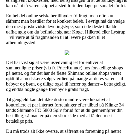
et angivent klokkeslæt, med hensynstagen til at de sandsynligvis
kan nå at få varen skippet afsted forinden lagerpersonalet får fri.
En hel del online selskaber tilbyder fri fragt, men ofte kun
såfremt man bestiller for et konkret beløb. I øvrigt må du vælge
den mest prisbevidste leveringstype, som i de fleste tilfælde –
uafhængig om du befinder sig nær Køge, Hillerød eller Lystrup
– vil være at få fragtmanden til at levere pakken til et
afhentningssted.
Det har vist sig at være usædvanlig let for enhver at
sammenligne priser (via fx PriceRunner) hos forskellige shops
på nettet, og for det har de fleste Shimano online shops været
nødt til at nedskære salgsværdien på mange af deres varer – til
babyer og børn, og tillige også til herrer og damer – betragteligt,
og endda nogle gange frembyde gratis fragt.
Til gengæld kan det ikke desto mindre være lukrativt at
kontrollere et par internet forretninger efter tilbud på Klinge 34
tands Shimano FC-5800 Sølv forud for at du gennemfører din
bestilling, så man er på den sikre side med at få den mest
betalelige pris.
Du må trods alt ikke overse, at såfremt en forretning på nettet