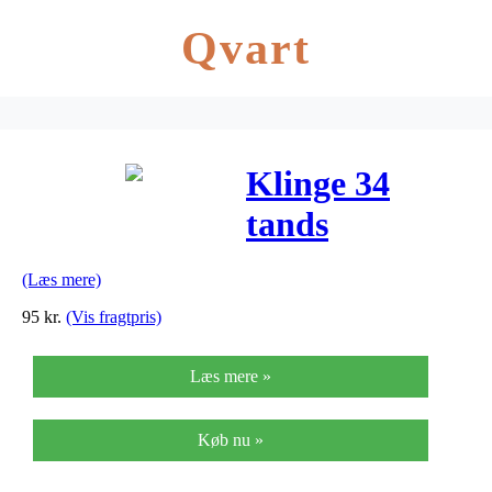
Qvart
Klinge 34
tands
Shimano FC-
(Læs mere)
5800 Sølv
95
kr.
(Vis fragtpris)
Læs mere »
Køb nu »