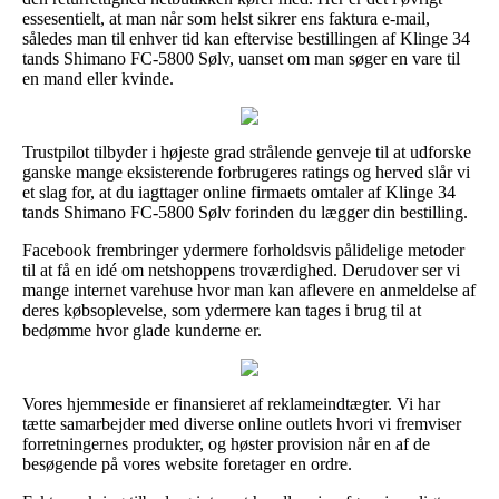
essesentielt, at man når som helst sikrer ens faktura e-mail,
således man til enhver tid kan eftervise bestillingen af Klinge 34
tands Shimano FC-5800 Sølv, uanset om man søger en vare til
en mand eller kvinde.
Trustpilot tilbyder i højeste grad strålende genveje til at udforske
ganske mange eksisterende forbrugeres ratings og herved slår vi
et slag for, at du iagttager online firmaets omtaler af Klinge 34
tands Shimano FC-5800 Sølv forinden du lægger din bestilling.
Facebook frembringer ydermere forholdsvis pålidelige metoder
til at få en idé om netshoppens troværdighed. Derudover ser vi
mange internet varehuse hvor man kan aflevere en anmeldelse af
deres købsoplevelse, som ydermere kan tages i brug til at
bedømme hvor glade kunderne er.
Vores hjemmeside er finansieret af reklameindtægter. Vi har
tætte samarbejder med diverse online outlets hvori vi fremviser
forretningernes produkter, og høster provision når en af de
besøgende på vores website foretager en ordre.