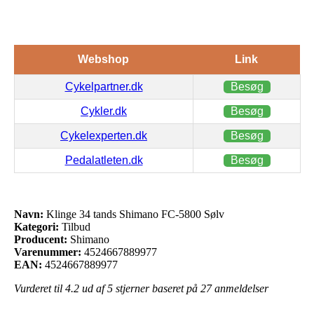
Webshop
Link
Cykelpartner.dk
Besøg
Cykler.dk
Besøg
Cykelexperten.dk
Besøg
Pedalatleten.dk
Besøg
Navn:
Klinge 34 tands Shimano FC-5800 Sølv
Kategori:
Tilbud
Producent:
Shimano
Varenummer:
4524667889977
EAN:
4524667889977
Vurderet til
4.2
ud af 5 stjerner baseret på
27
anmeldelser