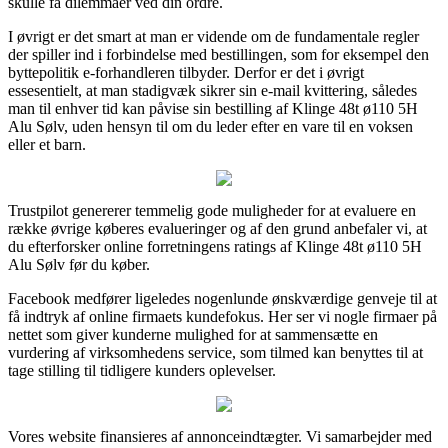
skulle få dilemmaer ved din ordre.
I øvrigt er det smart at man er vidende om de fundamentale regler
der spiller ind i forbindelse med bestillingen, som for eksempel den
byttepolitik e-forhandleren tilbyder. Derfor er det i øvrigt
essesentielt, at man stadigvæk sikrer sin e-mail kvittering, således
man til enhver tid kan påvise sin bestilling af Klinge 48t ø110 5H
Alu Sølv, uden hensyn til om du leder efter en vare til en voksen
eller et barn.
Trustpilot genererer temmelig gode muligheder for at evaluere en
række øvrige køberes evalueringer og af den grund anbefaler vi, at
du efterforsker online forretningens ratings af Klinge 48t ø110 5H
Alu Sølv før du køber.
Facebook medfører ligeledes nogenlunde ønskværdige genveje til at
få indtryk af online firmaets kundefokus. Her ser vi nogle firmaer på
nettet som giver kunderne mulighed for at sammensætte en
vurdering af virksomhedens service, som tilmed kan benyttes til at
tage stilling til tidligere kunders oplevelser.
Vores website finansieres af annonceindtægter. Vi samarbejder med