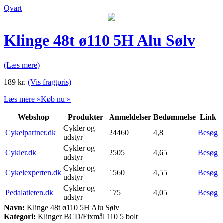
Qvart
Klinge 48t ø110 5H Alu Sølv
(Læs mere)
189
kr.
(Vis fragtpris)
Læs mere »
Køb nu »
Webshop
Produkter
Anmeldelser
Bedømmelse
Link
Cykler og
Cykelpartner.dk
24460
4,8
Besøg
udstyr
Cykler og
Cykler.dk
2505
4,65
Besøg
udstyr
Cykler og
Cykelexperten.dk
1560
4,55
Besøg
udstyr
Cykler og
Pedalatleten.dk
175
4,05
Besøg
udstyr
Navn:
Klinge 48t ø110 5H Alu Sølv
Kategori:
Klinger BCD/Fixmål 110 5 bolt