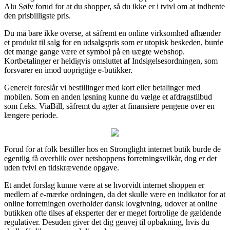
Alu Sølv forud for at du shopper, så du ikke er i tvivl om at indhente
den prisbilligste pris.
Du må bare ikke overse, at såfremt en online virksomhed afhænder
et produkt til salg for en udsalgspris som er utopisk beskeden, burde
det mange gange være et symbol på en uægte webshop.
Kortbetalinger er heldigvis omsluttet af Indsigelsesordningen, som
forsvarer en imod uoprigtige e-butikker.
Generelt foreslår vi bestillinger med kort eller betalinger med
mobilen. Som en anden løsning kunne du vælge et afdragstilbud
som f.eks. ViaBill, såfremt du agter at finansiere pengene over en
længere periode.
Forud for at folk bestiller hos en Stronglight internet butik burde de
egentlig få overblik over netshoppens forretningsvilkår, dog er det
uden tvivl en tidskrævende opgave.
Et andet forslag kunne være at se hvorvidt internet shoppen er
medlem af e-mærke ordningen, da det skulle være en indikator for at
online forretningen overholder dansk lovgivning, udover at online
butikken ofte tilses af eksperter der er meget fortrolige de gældende
regulativer. Desuden giver det dig genvej til opbakning, hvis du