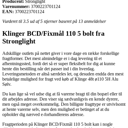
Producent:
Stronglight
Varenummer:
3700223701124
EAN:
3700223701124
Vurderet til
3.5
ud af 5 stjerner baseret på
13
anmeldelser
Klinger BCD/Fixmål 110 5 bolt fra
Stronglight
Adskillige outlets på nettet giver i vore dage en række forskellige
fragtformer. Det mest almindelige er i dag levering til et
afhentningssted, fordi det så er super fleksibelt for dig at kunne
hente din bestilling når det passer ind i din hverdag.
Leveringsmetoden er altså særdeles let, og desuden endda den mest
betalelige mulighed for fragt ved køb af Klinge 48t ø110 5H Alu
Sølv.
Du kan lige så vel udse dig at få varerne bragt til din bopæl eller til
dit arbejdes adresse. Den viser sig sædvanligvis en kende dyrere,
men også meget overkommelig. Den billigste fragttype er utvivlsomt
at hente varerne selv, men den mulighed er betinget af at du
opholder dig nærved e-forhandlerens adresse.
Fragtperioden på Klinger BCD/Fixmål 110 5 bolt kan i nogle