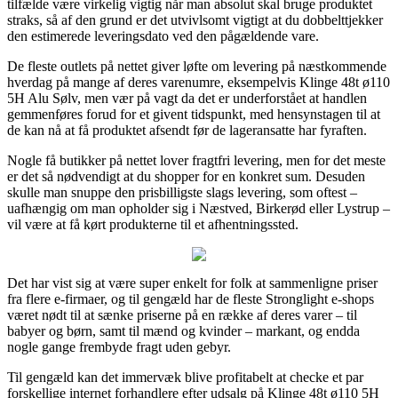
tilfælde være virkelig vigtig når man absolut skal bruge produktet
straks, så af den grund er det utvivlsomt vigtigt at du dobbelttjekker
den estimerede leveringsdato ved den pågældende vare.
De fleste outlets på nettet giver løfte om levering på næstkommende
hverdag på mange af deres varenumre, eksempelvis Klinge 48t ø110
5H Alu Sølv, men vær på vagt da det er underforstået at handlen
gemmenføres forud for et givent tidspunkt, med hensynstagen til at
de kan nå at få produktet afsendt før de lageransatte har fyraften.
Nogle få butikker på nettet lover fragtfri levering, men for det meste
er det så nødvendigt at du shopper for en konkret sum. Desuden
skulle man snuppe den prisbilligste slags levering, som oftest –
uafhængig om man opholder sig i Næstved, Birkerød eller Lystrup –
vil være at få kørt produkterne til et afhentningssted.
Det har vist sig at være super enkelt for folk at sammenligne priser
fra flere e-firmaer, og til gengæld har de fleste Stronglight e-shops
været nødt til at sænke priserne på en række af deres varer – til
babyer og børn, samt til mænd og kvinder – markant, og endda
nogle gange frembyde fragt uden gebyr.
Til gengæld kan det immervæk blive profitabelt at checke et par
forskellige internet forhandlere efter udsalg på Klinge 48t ø110 5H