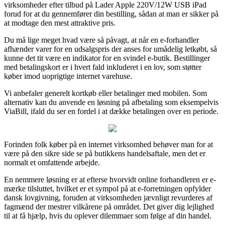
virksomheder efter tilbud på Lader Apple 220V/12W USB iPad
forud for at du gennemfører din bestilling, sådan at man er sikker på
at modtage den mest attraktive pris.
Du må lige meget hvad være så påvagt, at når en e-forhandler
afhænder varer for en udsalgspris der anses for umådelig letkøbt, så
kunne det tit være en indikator for en svindel e-butik. Bestillinger
med betalingskort er i hvert fald inkluderet i en lov, som støtter
køber imod uoprigtige internet varehuse.
Vi anbefaler generelt kortkøb eller betalinger med mobilen. Som
alternativ kan du anvende en løsning på afbetaling som eksempelvis
ViaBill, ifald du ser en fordel i at dække betalingen over en periode.
Forinden folk køber på en internet virksomhed behøver man for at
være på den sikre side se på butikkens handelsaftale, men det er
normalt et omfattende arbejde.
En nemmere løsning er at efterse hvorvidt online forhandleren er e-
mærke tilsluttet, hvilket er et sympol på at e-forretningen opfylder
dansk lovgivning, foruden at virksomheden jævnligt revurderes af
fagmænd der mestrer vilkårene på området. Det giver dig lejlighed
til at få hjælp, hvis du oplever dilemmaer som følge af din handel.