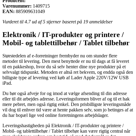
Producent:
Varenummer:
1409715
EAN:
885909631049
Vurderet til
4.7
ud af 5 stjerner baseret på
19
anmeldelser
Elektronik / IT-produkter og printere /
Mobil- og tablettilbehør / Tablet tilbehør
Størstedelen af e-forretninger frembyder nu om stunder flere
metoder til levering. Den mest benyttede er nu til dags at få leveret
til en pakkeshop, hvor du så selv henter dine nye produkter på et
selvvalgt tidspunkt. Metoden er altså ret bekvem, og endda også den
billigste type af levering ved køb af Lader Apple 220V/12W USB
iPad.
Du bør også afveje for og imod at vælge afsending til din adresse
eller til dit arbejdes adresse. Leveringsformen bliver af og til et hak
mere pebret, men også rigtig enkel. Den prisbilligste leveringsmåde
vil dog til enhver tid være at hente pakken selv, som jo betinges af at
du har bopæl lige ved online forretningens arbejdslager.
Leveringshastigheden på Elektronik / IT-produkter og printere /
Mobil- og tablettilbehør / Tablet tilbehør kan være rigtig central når