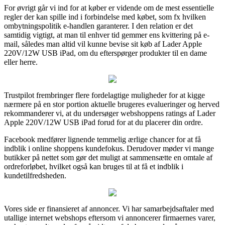
For øvrigt går vi ind for at køber er vidende om de mest essentielle
regler der kan spille ind i forbindelse med købet, som fx hvilken
ombytningspolitik e-handlen garanterer. I den relation er det
samtidig vigtigt, at man til enhver tid gemmer ens kvittering på e-
mail, således man altid vil kunne bevise sit køb af Lader Apple
220V/12W USB iPad, om du efterspørger produkter til en dame
eller herre.
Trustpilot frembringer flere fordelagtige muligheder for at kigge
nærmere på en stor portion aktuelle brugeres evalueringer og herved
rekommanderer vi, at du undersøger webshoppens ratings af Lader
Apple 220V/12W USB iPad forud for at du placerer din ordre.
Facebook medfører lignende temmelig ærlige chancer for at få
indblik i online shoppens kundefokus. Derudover møder vi mange
butikker på nettet som gør det muligt at sammensætte en omtale af
ordreforløbet, hvilket også kan bruges til at få et indblik i
kundetilfredsheden.
Vores side er finansieret af annoncer. Vi har samarbejdsaftaler med
utallige internet webshops eftersom vi annoncerer firmaernes varer,