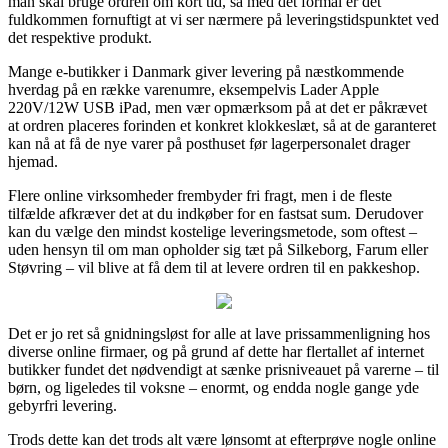
man skal bruge ordren om kort tid, så med det formål er det
fuldkommen fornuftigt at vi ser nærmere på leveringstidspunktet ved
det respektive produkt.
Mange e-butikker i Danmark giver levering på næstkommende
hverdag på en række varenumre, eksempelvis Lader Apple
220V/12W USB iPad, men vær opmærksom på at det er påkrævet
at ordren placeres forinden et konkret klokkeslæt, så at de garanteret
kan nå at få de nye varer på posthuset før lagerpersonalet drager
hjemad.
Flere online virksomheder frembyder fri fragt, men i de fleste
tilfælde afkræver det at du indkøber for en fastsat sum. Derudover
kan du vælge den mindst kostelige leveringsmetode, som oftest –
uden hensyn til om man opholder sig tæt på Silkeborg, Farum eller
Støvring – vil blive at få dem til at levere ordren til en pakkeshop.
Det er jo ret så gnidningsløst for alle at lave prissammenligning hos
diverse online firmaer, og på grund af dette har flertallet af internet
butikker fundet det nødvendigt at sænke prisniveauet på varerne – til
børn, og ligeledes til voksne – enormt, og endda nogle gange yde
gebyrfri levering.
Trods dette kan det trods alt være lønsomt at efterprøve nogle online