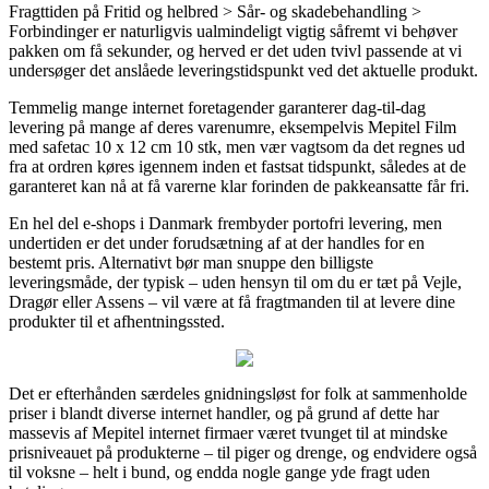
Fragttiden på Fritid og helbred > Sår- og skadebehandling >
Forbindinger er naturligvis ualmindeligt vigtig såfremt vi behøver
pakken om få sekunder, og herved er det uden tvivl passende at vi
undersøger det anslåede leveringstidspunkt ved det aktuelle produkt.
Temmelig mange internet foretagender garanterer dag-til-dag
levering på mange af deres varenumre, eksempelvis Mepitel Film
med safetac 10 x 12 cm 10 stk, men vær vagtsom da det regnes ud
fra at ordren køres igennem inden et fastsat tidspunkt, således at de
garanteret kan nå at få varerne klar forinden de pakkeansatte får fri.
En hel del e-shops i Danmark frembyder portofri levering, men
undertiden er det under forudsætning af at der handles for en
bestemt pris. Alternativt bør man snuppe den billigste
leveringsmåde, der typisk – uden hensyn til om du er tæt på Vejle,
Dragør eller Assens – vil være at få fragtmanden til at levere dine
produkter til et afhentningssted.
Det er efterhånden særdeles gnidningsløst for folk at sammenholde
priser i blandt diverse internet handler, og på grund af dette har
massevis af Mepitel internet firmaer været tvunget til at mindske
prisniveauet på produkterne – til piger og drenge, og endvidere også
til voksne – helt i bund, og endda nogle gange yde fragt uden