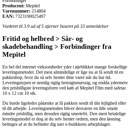
Forbindinger
Producent:
Mepitel
Varenummer:
214804
EAN:
7323190025497
Vurderet til
3.9
ud af 5 stjerner baseret på
33
anmeldelser
Fritid og helbred > Sår- og
skadebehandling > Forbindinger fra
Mepitel
En hel del internet virksomheder yder i øjeblikket mange forskellige
leveringsmetoder. Det mest almindelige er lige nu at få sendt til en
pakkeshop, hvor du så selv henter dine varer når du har tid.
Leveringstypen er nemlig rigtig hensigtsmæssig, og endda ydermere
den prisbilligste leveringsform ved køb af Mepitel Film med safetac
10 x 12 cm 10 stk.
Du burde ligeledes påtænke at få pakken sendt til din lejlighed eller
til dit arbejde. Leveringsmetoden bliver desværre en lille smule
mindre prisbillig, men desuden rigtig smertefri. Den mest betalelige
leveringsmodel er dog at du selv henter ordren, men den løsning
betinges af at du befinder dig nær e-butikkens arbejdslager.