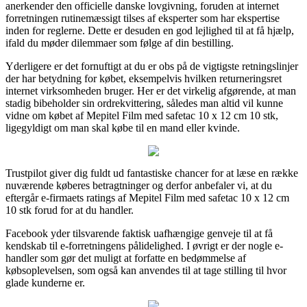
anerkender den officielle danske lovgivning, foruden at internet
forretningen rutinemæssigt tilses af eksperter som har ekspertise
inden for reglerne. Dette er desuden en god lejlighed til at få hjælp,
ifald du møder dilemmaer som følge af din bestilling.
Yderligere er det fornuftigt at du er obs på de vigtigste retningslinjer
der har betydning for købet, eksempelvis hvilken returneringsret
internet virksomheden bruger. Her er det virkelig afgørende, at man
stadig bibeholder sin ordrekvittering, således man altid vil kunne
vidne om købet af Mepitel Film med safetac 10 x 12 cm 10 stk,
ligegyldigt om man skal købe til en mand eller kvinde.
Trustpilot giver dig fuldt ud fantastiske chancer for at læse en række
nuværende køberes betragtninger og derfor anbefaler vi, at du
eftergår e-firmaets ratings af Mepitel Film med safetac 10 x 12 cm
10 stk forud for at du handler.
Facebook yder tilsvarende faktisk uafhængige genveje til at få
kendskab til e-forretningens pålidelighed. I øvrigt er der nogle e-
handler som gør det muligt at forfatte en bedømmelse af
købsoplevelsen, som også kan anvendes til at tage stilling til hvor
glade kunderne er.