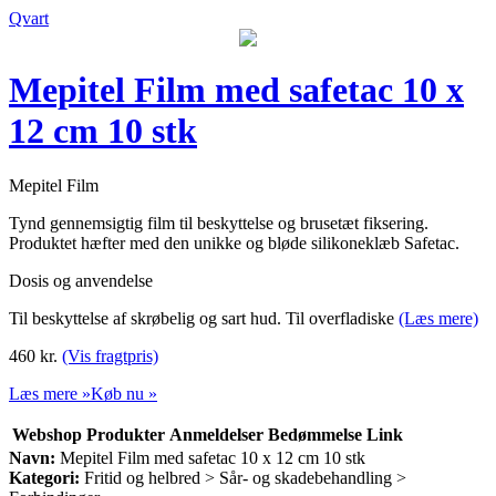
Qvart
Mepitel Film med safetac 10 x
12 cm 10 stk
Mepitel Film
Tynd gennemsigtig film til beskyttelse og brusetæt fiksering.
Produktet hæfter med den unikke og bløde silikoneklæb Safetac.
Dosis og anvendelse
Til beskyttelse af skrøbelig og sart hud. Til overfladiske
(Læs mere)
460
kr.
(Vis fragtpris)
Læs mere »
Køb nu »
Webshop
Produkter
Anmeldelser
Bedømmelse
Link
Navn:
Mepitel Film med safetac 10 x 12 cm 10 stk
Kategori:
Fritid og helbred > Sår- og skadebehandling >