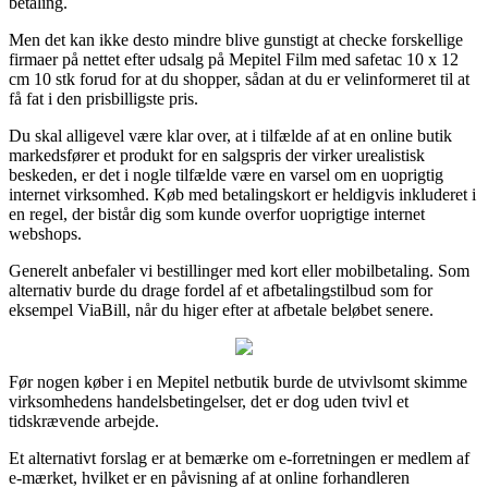
betaling.
Men det kan ikke desto mindre blive gunstigt at checke forskellige
firmaer på nettet efter udsalg på Mepitel Film med safetac 10 x 12
cm 10 stk forud for at du shopper, sådan at du er velinformeret til at
få fat i den prisbilligste pris.
Du skal alligevel være klar over, at i tilfælde af at en online butik
markedsfører et produkt for en salgspris der virker urealistisk
beskeden, er det i nogle tilfælde være en varsel om en uoprigtig
internet virksomhed. Køb med betalingskort er heldigvis inkluderet i
en regel, der bistår dig som kunde overfor uoprigtige internet
webshops.
Generelt anbefaler vi bestillinger med kort eller mobilbetaling. Som
alternativ burde du drage fordel af et afbetalingstilbud som for
eksempel ViaBill, når du higer efter at afbetale beløbet senere.
Før nogen køber i en Mepitel netbutik burde de utvivlsomt skimme
virksomhedens handelsbetingelser, det er dog uden tvivl et
tidskrævende arbejde.
Et alternativt forslag er at bemærke om e-forretningen er medlem af
e-mærket, hvilket er en påvisning af at online forhandleren