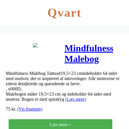
Qvart
Mindfulness
Malebog
Tattood
Mindfulness Malebog Tattood19,5×23 cmindeholder 64 sider
19,5×23 cm –
med motiver, der er inspireret af tatoveringer. Alle motiverne er
yderst detaljerede og spændende at farve.
64 sider
_x000D_
Malebogen måler 19,5×23 cm og indeholder 64 sider med
motiver. Bogen er med spiralryg
(Læs mere)
75
kr.
(Vis fragtpris)
Læs mere »