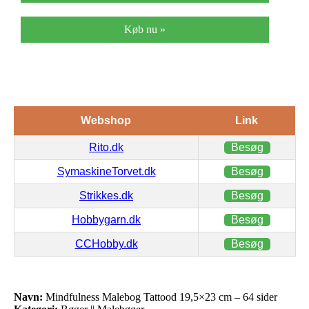
Køb nu »
Webshop
Link
Rito.dk
Besøg
SymaskineTorvet.dk
Besøg
Strikkes.dk
Besøg
Hobbygarn.dk
Besøg
CCHobby.dk
Besøg
Navn:
Mindfulness Malebog Tattood 19,5×23 cm – 64 sider