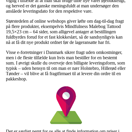
vigtig i tilfælde af at man skal bruge dine nye varer øjeblikkeligt,
og herved er det ganske meningsfuldt at man undersøger den
anslåede leveringsdato for den respektive vare.
Størstedelen af online webshops giver løfte om dag-til-dag fragt
på flere produkter, eksempelvis Mindfulness Malebog Tattood
19,5×23 cm – 64 sider, som alligevel antager at bestillingen
fuldbyrdes forud for et fast klokkeslæt, så de sandsynligvis kan
nå at få dit nye produkt ordnet før de lageransatte har fri.
Visse e-forretninger i Danmark sikrer fragt uden omkostninger,
men i de fleste tilfælde kun hvis man bestiller for en bestemt
sum. I øvrigt skulle du overveje den billigste leveringsform, som
typisk – uden hensyn til om man er nær Holstebro, Hillerød eller
Tønder – vil blive at få fragtfirmaet til at levere din ordre til en
pakkeshop.
Det er særligt nemt for os alle at finde information om priser i