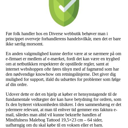
Før folk handler hos en Diverse webbutik behøver man i
princippet overveje forhandlerens handelsvilkår, men det er bare
ikke særlig morsomt.
En anden valgmulighed kunne derfor være at se nærmere på om
e-firmaet er medlem af e-mærket, fordi det kan være en tryghed
om at netbutikken respekterer de opstillede regler, samt at
internet webshoppen ofte føres tilsyn med af fagmænd som har
den nødvendige knowhow om retningslinjerne. Det giver dig
mulighed for support, ifald du udsættes for problemer som følge
af din ordre.
Udover dette er det en hjælp at køber er hensynstagende til de
fundamentale vedtægter der kan have betydning for ordren, som
fx den bytteret virksomheden tilsikrer. I den sammenhæng er det
ydermere relevant, at man til enhver tid gemmer ens faktura e-
mail, således man altid vil kunne bekræfte handlen af
Mindfulness Malebog Tattood 19,5×23 cm – 64 sider,
uafhængig om du skal købe til en voksen eller et barn.