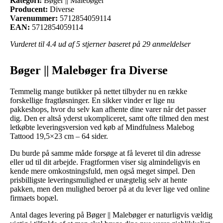
Kategori:
Bøger || Malebøger
Producent:
Diverse
Varenummer:
5712854059114
EAN:
5712854059114
Vurderet til
4.4
ud af 5 stjerner baseret på
29
anmeldelser
Bøger || Malebøger fra Diverse
Temmelig mange butikker på nettet tilbyder nu en række
forskellige fragtløsninger. En sikker vinder er lige nu
pakkeshops, hvor du selv kan afhente dine varer når det passer
dig. Den er altså yderst ukompliceret, samt ofte tilmed den mest
letkøbte leveringsversion ved køb af Mindfulness Malebog
Tattood 19,5×23 cm – 64 sider.
Du burde på samme måde forsøge at få leveret til din adresse
eller ud til dit arbejde. Fragtformen viser sig almindeligvis en
kende mere omkostningsfuld, men også meget simpel. Den
prisbilligste leveringsmulighed er unægtelig selv at hente
pakken, men den mulighed beroer på at du lever lige ved online
firmaets bopæl.
Antal dages levering på Bøger || Malebøger er naturligvis vældig