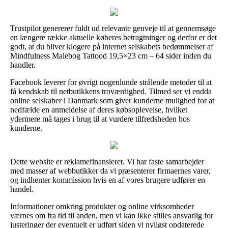
Trustpilot genererer fuldt ud relevante genveje til at gennemsøge
en længere række aktuelle køberes betragtninger og derfor er det
godt, at du bliver klogere på internet selskabets bedømmelser af
Mindfulness Malebog Tattood 19,5×23 cm – 64 sider inden du
handler.
Facebook leverer for øvrigt nogenlunde strålende metoder til at
få kendskab til netbutikkens troværdighed. Tilmed ser vi endda
online selskaber i Danmark som giver kunderne mulighed for at
nedfælde en anmeldelse af deres købsoplevelse, hvilket
ydermere må tages i brug til at vurdere tilfredsheden hos
kunderne.
Dette website er reklamefinansieret. Vi har faste samarbejder
med masser af webbutikker da vi præsenterer firmaernes varer,
og indhenter kommission hvis en af vores brugere udfører en
handel.
Informationer omkring produkter og online virksomheder
værnes om fra tid til anden, men vi kan ikke stilles ansvarlig for
justeringer der eventuelt er udført siden vi nyligst opdaterede