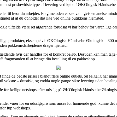
den mest prisbevidste type af levering ved køb af ØKOlogisk Håndsæbe
ller til hvor du arbejder. Fragtmetoden er sædvanligvis en anelse mindre
etinget af at du opholder dig lige ved online butikkens hjemsted.
le tilfælde være ret afgørende forudsat vi har behov for varen lige om 
å utallige produkter, eksempelvis ØKOlogisk Håndsæbe Økologisk – 300 ml, 
orinden pakkemedarbejderne drager hjemad.
n gældende hvis der handles for et konkret beløb. Desuden kan man tag
å fragtmanden til at bringe din bestilling til en pakkeshop.
finde de bedste priser i blandt flere online outlets, og følgelig har ma
 til voksne – drastisk, og endda nogle gange sikre levering uden betaling
ogle forskellige netshops efter udsalg på ØKOlogisk Håndsæbe Økologisk 
fhænder varer for en udsalgspris som anses for hamrende god, kunne det
erfor fup webshops.
lbetaling. Som en alternativ mulighed kunne du vælge et afbetalingstilbu