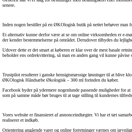
senere.
Inden nogen bestiller på en ØKOlogisk butik på nettet behøver man f
Et alternativ kunne derfor være at se om online virksomheden er e-mær
der kender bestemmelserne på området. Derudover tilbydes du lejlighed
Udover dette er det smart at køberen er klar over de mest basale retning
beholder ens ordrekvittering, så man en anden gang vil kunne påvise
Trustpilot resulterer i ganske hensigtsmæssige løsninger til at blive 
ØKOlogisk Håndsæbe Økologisk – 300 ml forinden du køber.
Facebook byder på ydermere nogenlunde passende muligheder for at få
som på samme måde bør bruges til at tage stilling til kundernes tilfred
Vores website er finansieret af annonceindtægter. Vi har et tæt sama
realiserer et indkøb.
Orientering angående varer og online forretninger værnes om jævnligt, m