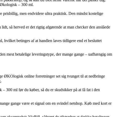
 Økologisk – 300 ml.
 prisbillig, men endvidere ultra praktisk. Den mindst kostelige
lidt, så herved er det rigtig afgørende at man checker den anslåede
hvilket betinges af at handlen laves tidligere end et besluttet
e den mest betalelige leveringstype, der mange gange – uafhængig om
nge ØKOlogisk online forretninger set sig tvunget til at nedbringe
.
– 300 ml før du køber, så du er skudsikker på at få fat i den
 mange gange være et signal om en svindel netshop. Køb med kort er
d som eksempelvis ViaBill, såfremt du tilstræber at dække betalingen