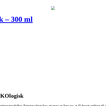
 – 300 ml
ØKOlogisk
veringsmodeller. Førstevalget hos mange er lige nu at få bragt ordren til