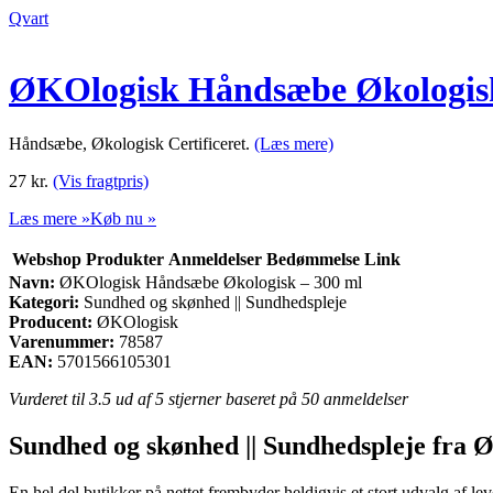
Qvart
ØKOlogisk Håndsæbe Økologisk
Håndsæbe, Økologisk Certificeret.
(Læs mere)
27
kr.
(Vis fragtpris)
Læs mere »
Køb nu »
Webshop
Produkter
Anmeldelser
Bedømmelse
Link
Navn:
ØKOlogisk Håndsæbe Økologisk – 300 ml
Kategori:
Sundhed og skønhed || Sundhedspleje
Producent:
ØKOlogisk
Varenummer:
78587
EAN:
5701566105301
Vurderet til
3.5
ud af 5 stjerner baseret på
50
anmeldelser
Sundhed og skønhed || Sundhedspleje fra 
En hel del butikker på nettet frembyder heldigvis et stort udvalg af le