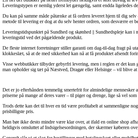
Leveringstypen er nemlig yderst let gængelig, samt endda ligeledes 
Du kan på samme måde påtænke at få ordren leveret hjem til dig selv e
metode til levering er dog at du selv henter ordren, som desværre er b
Leveringstidspunktet på Sundhed og skønhed || Sundhedspleje kan i nog
leveringstid ved det pågældende produkt.
De fleste internet forretninger stiller garanti om dag-til-dag fragt p
klokkeslæt, så at de med sikkerhed kan nå at få produktet afsendt f
Visse webbutikker tilbyder gebyrfri levering, men i reglen er det ku
man opholder sig tæt på Næstved, Dragør eller Helsinge – vil blive at f
Det er jo efterhånden temmelig smertefrit for almindelige mennesker at 
priserne på mange af deres varer – til piger og drenge, lige så vel som
Trods dette kan det til hver en tid være profitabelt at sammenligne n
prisbilligste pris.
Man bør ikke desto mindre være klar over, at ifald en online shop a
heldigvis omsluttet af Indsigelsesordningen, der skærmer køberen ov
Generelt slår vi et slag for bestillinger med betalingskort eller mobi