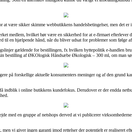
or at være sikker skimme webbutikkens handelsbetingelser, men det er 
ket medlem, hvilket bør være en sikkerhed for at e-firmaet efterlever 
 til en hjælpende hånd, når du bliver udsat for problemer som følge af
slinjer gældende for bestillingen, fx hvilken byttepolitik e-handlen bruge
 sin bestilling af ØKOlogisk Håndsæbe Økologisk – 300 ml, om man søger
klogere på forskellige aktuelle konsumenters meninger og af den grund ka
 indblik i online butikkens kundefokus. Derudover er der endda netbu
shed.
rbejde med en gruppe af netshops derved at vi publicerer virksomhederne
en vi giver ingen garanti imod rettelser der potentielt er realiseret efte