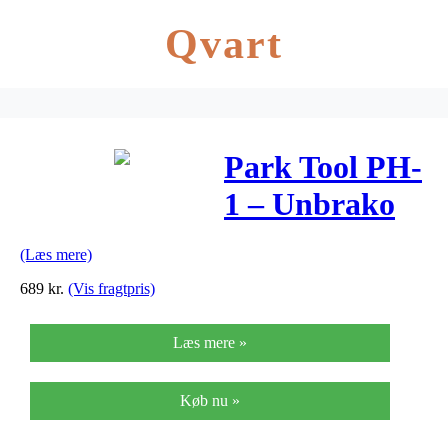
Qvart
Park Tool PH-
1 – Unbrako
nøglesæt 8
(Læs mere)
nøgler – Med
689
kr.
(Vis fragtpris)
håndtag
Læs mere »
Køb nu »