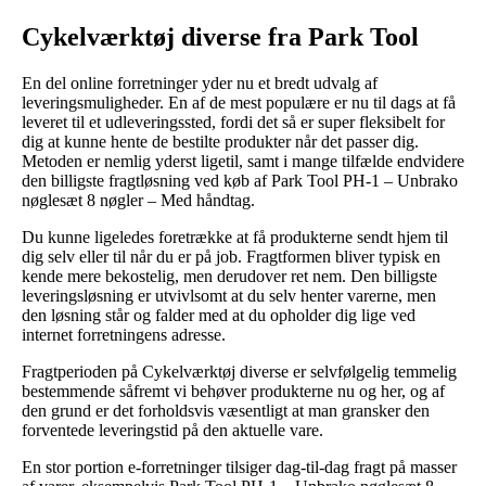
Cykelværktøj diverse fra Park Tool
En del online forretninger yder nu et bredt udvalg af
leveringsmuligheder. En af de mest populære er nu til dags at få
leveret til et udleveringssted, fordi det så er super fleksibelt for
dig at kunne hente de bestilte produkter når det passer dig.
Metoden er nemlig yderst ligetil, samt i mange tilfælde endvidere
den billigste fragtløsning ved køb af Park Tool PH-1 – Unbrako
nøglesæt 8 nøgler – Med håndtag.
Du kunne ligeledes foretrække at få produkterne sendt hjem til
dig selv eller til når du er på job. Fragtformen bliver typisk en
kende mere bekostelig, men derudover ret nem. Den billigste
leveringsløsning er utvivlsomt at du selv henter varerne, men
den løsning står og falder med at du opholder dig lige ved
internet forretningens adresse.
Fragtperioden på Cykelværktøj diverse er selvfølgelig temmelig
bestemmende såfremt vi behøver produkterne nu og her, og af
den grund er det forholdsvis væsentligt at man gransker den
forventede leveringstid på den aktuelle vare.
En stor portion e-forretninger tilsiger dag-til-dag fragt på masser