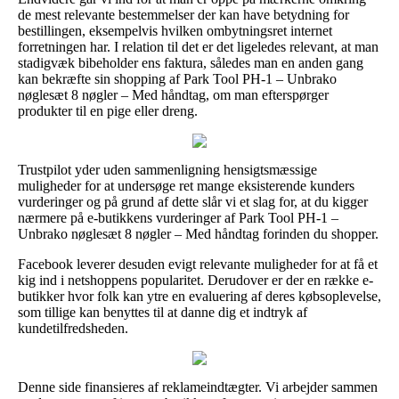
de mest relevante bestemmelser der kan have betydning for
bestillingen, eksempelvis hvilken ombytningsret internet
forretningen har. I relation til det er det ligeledes relevant, at man
stadigvæk bibeholder ens faktura, således man en anden gang
kan bekræfte sin shopping af Park Tool PH-1 – Unbrako
nøglesæt 8 nøgler – Med håndtag, om man efterspørger
produkter til en pige eller dreng.
Trustpilot yder uden sammenligning hensigtsmæssige
muligheder for at undersøge ret mange eksisterende kunders
vurderinger og på grund af dette slår vi et slag for, at du kigger
nærmere på e-butikkens vurderinger af Park Tool PH-1 –
Unbrako nøglesæt 8 nøgler – Med håndtag forinden du shopper.
Facebook leverer desuden evigt relevante muligheder for at få et
kig ind i netshoppens popularitet. Derudover er der en række e-
butikker hvor folk kan ytre en evaluering af deres købsoplevelse,
som tillige kan benyttes til at danne dig et indtryk af
kundetilfredsheden.
Denne side finansieres af reklameindtægter. Vi arbejder sammen