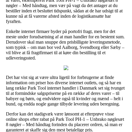
af varer, eksempelvis Park Tool PH-1 – Unbrako nøglesæt 8
nøgler – Med håndtag, men vær på vagt da det antager at du
bestiller inden et besluttet tidspunkt, sådan at de har udsigt til at
kunne nå at få varerne afsted inden de logistikansatte har
fyraften.
Enkelte internet firmaer byder på portofri fragt, men for det
meste under forudsætning af at man handler for en bestemt sum.
Derudover skal man snuppe den prisbilligste leveringsmetode,
som typisk – om man bor ved Aalborg, Svendborg eller Sæby –
vil blive at få fragtfirmaet til at køre din bestilling til et
udleveringssted.
Det har vist sig at være ultra ligetil for forbrugerne at finde
information om priser hos diverse internet outlets, og så har en
lang række Park Tool internet handler i Danmark set sig tvunget
til at formindske salgspriserne på en række af deres varer – til
babyer og børn, og endvidere også til kvinder og mænd – helt i
bund, og endda nogle gange tilbyde levering uden beregning.
Derfor kan det stadigvæk være lønsomt at efterprøve visse
online shops efter rabat på Park Tool PH-1 – Unbrako nøglesæt
8 nøgler – Med håndtag forinden du placerer ordren, så man er
garanteret at skaffe sig den mest betalelige pris.