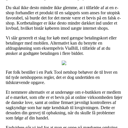
Du skal ikke desto mindre ikke glemme, at i tilfælde af at en e-
shop forhandler et produkt til en salgspris som anses for utopisk
favorabel, så burde det for det meste være et bevis på en falsk e-
shop. Kortbetalinger er ikke desto mindre dækket ind under et
lovbud, hvilket bistår køberen imod uægte internet shops.
Vi slår generelt et slag for køb med gængse betalingskort eller
betalinger med mobilen. Alternativt kan du benytte en
afdragsløsning som eksempelvis ViaBill, i tilfælde af at du
ønsker at godtgøre betalingen i flere bidder.
Før folk bestiller i en Park Tool netshop behøver de til hver en
tid tyde netshoppens regler, det er dog undertiden en
tidskrævende opgave.
Et nemmere alternativ er at undersøge om e-butikken er medlem
af e-mærket, som ofte er et bevis på at online virksomheden føjer
de danske love, samt at online firmaet jævnligt kontrolleres af
sagkyndige som har nøje kendskab til lovgivningen. Dette er
desuden din genvej til opbakning, når du skulle få problemer
som følge af din handel.
Endvidere går vi ind for at man er oppe på mærkerne omkring