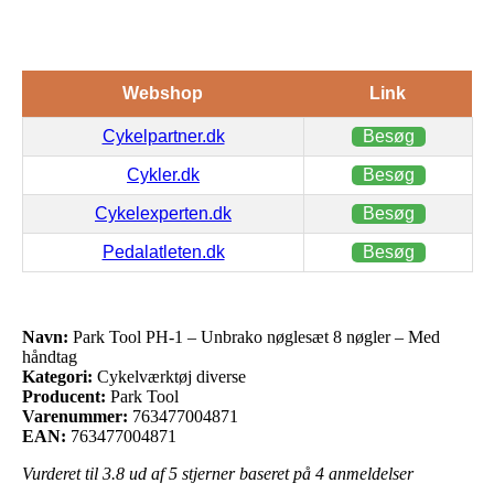
Webshop
Link
Cykelpartner.dk
Besøg
Cykler.dk
Besøg
Cykelexperten.dk
Besøg
Pedalatleten.dk
Besøg
Navn:
Park Tool PH-1 – Unbrako nøglesæt 8 nøgler – Med
håndtag
Kategori:
Cykelværktøj diverse
Producent:
Park Tool
Varenummer:
763477004871
EAN:
763477004871
Vurderet til
3.8
ud af 5 stjerner baseret på
4
anmeldelser