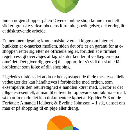
Inden nogen shopper på en Diverse online shop kunne man helt
sikkert granske virksomhedens forretningsbetingelser, det er dog tit
et tidskrævende arbejde.
En nemmere løsning kunne måske være at kigge om internet
butikken er e-mærket medlem, siden det ofte er en garanti for at e-
shoppen retter sig efter de officielle regler, foruden at e-firmaet
regelmæssigt overvåges af fagfolk der kender til vedtægterne på
området. Det giver dig genvej til support, for så vidt du skulle få
problemer som følge af din shopping.
Ligeledes tilrådes det at du er hensynstagende til de mest essentielle
vedtægter der kan håndhæves i forbindelse med ordren, som
eksempelvis den returrettighed e-handlen kører med. Derfor er det
tillige essesentielt, at man til enhver tid opbevarer sin faktura e-mail,
så man fremadrettet kan dokumentere købet af Rødder & Knolde
Forfatter: Amanda Hellberg & Eveline Johnsson – 1 stk, uanset om
man er på shopping til en pige eller dreng.