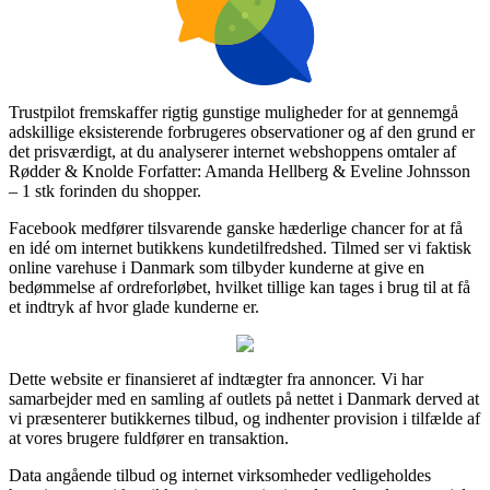
Trustpilot fremskaffer rigtig gunstige muligheder for at gennemgå
adskillige eksisterende forbrugeres observationer og af den grund er
det prisværdigt, at du analyserer internet webshoppens omtaler af
Rødder & Knolde Forfatter: Amanda Hellberg & Eveline Johnsson
– 1 stk forinden du shopper.
Facebook medfører tilsvarende ganske hæderlige chancer for at få
en idé om internet butikkens kundetilfredshed. Tilmed ser vi faktisk
online varehuse i Danmark som tilbyder kunderne at give en
bedømmelse af ordreforløbet, hvilket tillige kan tages i brug til at få
et indtryk af hvor glade kunderne er.
Dette website er finansieret af indtægter fra annoncer. Vi har
samarbejder med en samling af outlets på nettet i Danmark derved at
vi præsenterer butikkernes tilbud, og indhenter provision i tilfælde af
at vores brugere fuldfører en transaktion.
Data angående tilbud og internet virksomheder vedligeholdes