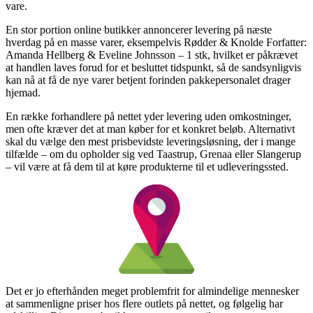
vare.
En stor portion online butikker annoncerer levering på næste
hverdag på en masse varer, eksempelvis Rødder & Knolde Forfatter:
Amanda Hellberg & Eveline Johnsson – 1 stk, hvilket er påkrævet
at handlen laves forud for et besluttet tidspunkt, så de sandsynligvis
kan nå at få de nye varer betjent forinden pakkepersonalet drager
hjemad.
En række forhandlere på nettet yder levering uden omkostninger,
men ofte kræver det at man køber for et konkret beløb. Alternativt
skal du vælge den mest prisbevidste leveringsløsning, der i mange
tilfælde – om du opholder sig ved Taastrup, Grenaa eller Slangerup
– vil være at få dem til at køre produkterne til et udleveringssted.
Det er jo efterhånden meget problemfrit for almindelige mennesker
at sammenligne priser hos flere outlets på nettet, og følgelig har