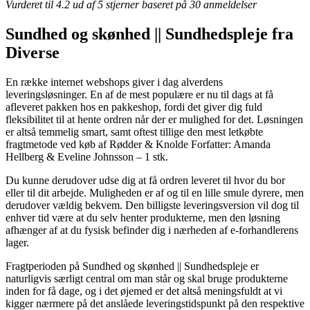
Vurderet til
4.2
ud af 5 stjerner baseret på
30
anmeldelser
Sundhed og skønhed || Sundhedspleje fra
Diverse
En række internet webshops giver i dag alverdens
leveringsløsninger. En af de mest populære er nu til dags at få
afleveret pakken hos en pakkeshop, fordi det giver dig fuld
fleksibilitet til at hente ordren når der er mulighed for det. Løsningen
er altså temmelig smart, samt oftest tillige den mest letkøbte
fragtmetode ved køb af Rødder & Knolde Forfatter: Amanda
Hellberg & Eveline Johnsson – 1 stk.
Du kunne derudover udse dig at få ordren leveret til hvor du bor
eller til dit arbejde. Muligheden er af og til en lille smule dyrere, men
derudover vældig bekvem. Den billigste leveringsversion vil dog til
enhver tid være at du selv henter produkterne, men den løsning
afhænger af at du fysisk befinder dig i nærheden af e-forhandlerens
lager.
Fragtperioden på Sundhed og skønhed || Sundhedspleje er
naturligvis særligt central om man står og skal bruge produkterne
inden for få dage, og i det øjemed er det altså meningsfuldt at vi
kigger nærmere på det anslåede leveringstidspunkt på den respektive