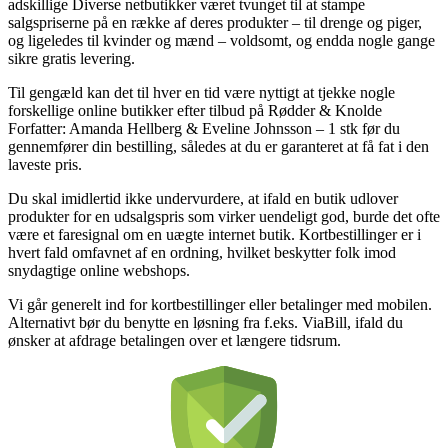
adskillige Diverse netbutikker været tvunget til at stampe
salgspriserne på en række af deres produkter – til drenge og piger,
og ligeledes til kvinder og mænd – voldsomt, og endda nogle gange
sikre gratis levering.
Til gengæld kan det til hver en tid være nyttigt at tjekke nogle
forskellige online butikker efter tilbud på Rødder & Knolde
Forfatter: Amanda Hellberg & Eveline Johnsson – 1 stk før du
gennemfører din bestilling, således at du er garanteret at få fat i den
laveste pris.
Du skal imidlertid ikke undervurdere, at ifald en butik udlover
produkter for en udsalgspris som virker uendeligt god, burde det ofte
være et faresignal om en uægte internet butik. Kortbestillinger er i
hvert fald omfavnet af en ordning, hvilket beskytter folk imod
snydagtige online webshops.
Vi går generelt ind for kortbestillinger eller betalinger med mobilen.
Alternativt bør du benytte en løsning fra f.eks. ViaBill, ifald du
ønsker at afdrage betalingen over et længere tidsrum.