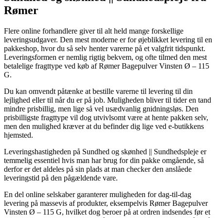
Rømer
Flere online forhandlere giver til alt held mange forskellige
leveringsudgaver. Den mest moderne er for øjeblikket levering til en
pakkeshop, hvor du så selv henter varerne på et valgfrit tidspunkt.
Leveringsformen er nemlig rigtig bekvem, og ofte tilmed den mest
betalelige fragttype ved køb af Rømer Bagepulver Vinsten Ø – 115
G.
Du kan omvendt påtænke at bestille varerne til levering til din
lejlighed eller til når du er på job. Muligheden bliver til tider en tand
mindre prisbillig, men lige så vel usædvanlig gnidningsløs. Den
prisbilligste fragttype vil dog utvivlsomt være at hente pakken selv,
men den mulighed kræver at du befinder dig lige ved e-butikkens
hjemsted.
Leveringshastigheden på Sundhed og skønhed || Sundhedspleje er
temmelig essentiel hvis man har brug for din pakke omgående, så
derfor er det aldeles på sin plads at man checker den anslåede
leveringstid på den pågældende vare.
En del online selskaber garanterer muligheden for dag-til-dag
levering på massevis af produkter, eksempelvis Rømer Bagepulver
Vinsten Ø – 115 G, hvilket dog beroer på at ordren indsendes før et