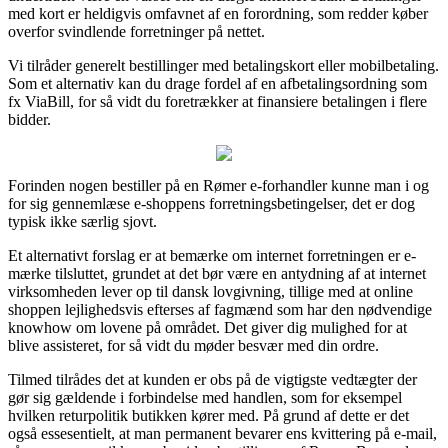
med kort er heldigvis omfavnet af en forordning, som redder køber
overfor svindlende forretninger på nettet.
Vi tilråder generelt bestillinger med betalingskort eller mobilbetaling.
Som et alternativ kan du drage fordel af en afbetalingsordning som
fx ViaBill, for så vidt du foretrækker at finansiere betalingen i flere
bidder.
Forinden nogen bestiller på en Rømer e-forhandler kunne man i og
for sig gennemlæse e-shoppens forretningsbetingelser, det er dog
typisk ikke særlig sjovt.
Et alternativt forslag er at bemærke om internet forretningen er e-
mærke tilsluttet, grundet at det bør være en antydning af at internet
virksomheden lever op til dansk lovgivning, tillige med at online
shoppen lejlighedsvis efterses af fagmænd som har den nødvendige
knowhow om lovene på området. Det giver dig mulighed for at
blive assisteret, for så vidt du møder besvær med din ordre.
Tilmed tilrådes det at kunden er obs på de vigtigste vedtægter der
gør sig gældende i forbindelse med handlen, som for eksempel
hvilken returpolitik butikken kører med. På grund af dette er det
også essesentielt, at man permanent bevarer ens kvittering på e-mail,