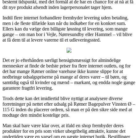
bestemt tidspunkt, med det formål at de har en chance for at nå at få
dit nye produkt afsendt inden lagerpersonalet tager hjem.
Indtil flere internet forhandlere frembyder levering uden betaling,
men i de fleste tilfælde kun når du indkøber for en konkret sum.
Ellers kan du vælge den billigste løsning til levering, som mange
gange – om man bor i Vejle, Nørresundby eller Hammel – vil blive
at få dem til at levere varerne til et udleveringssted.
Det er jo efterhånden særligt hensigtsmæssigt for almindelige
mennesker at finde de bedste priser fra flere internet outlets, og for
det har mange Rømer online varehuse ikke kunne slippe for at
nedbringe udsalgspriserne på mange af deres varer – til børn, og
samtidig også til kvinder og mænd – markant, og endda nogle gange
garantere fragtfri levering.
Trods dette kan det imidlertid blive nyttigt at analysere diverse
forretninger på nettet efter udsalg på Rømer Bagepulver Vinsten Ø –
115 G inden du placerer ordren, så man er på den sikre side med at
modtage den mindst kostelige pris.
Man skal bare være klar over, at ifald en shop frembyder deres
produkter for en pris som virker ubegribelig attraktiv, kunne det
undertiden være en varsel om en uægte internet butik. Bestillinger