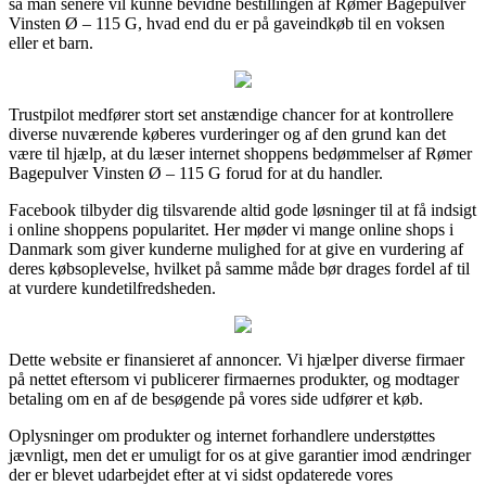
så man senere vil kunne bevidne bestillingen af Rømer Bagepulver
Vinsten Ø – 115 G, hvad end du er på gaveindkøb til en voksen
eller et barn.
Trustpilot medfører stort set anstændige chancer for at kontrollere
diverse nuværende køberes vurderinger og af den grund kan det
være til hjælp, at du læser internet shoppens bedømmelser af Rømer
Bagepulver Vinsten Ø – 115 G forud for at du handler.
Facebook tilbyder dig tilsvarende altid gode løsninger til at få indsigt
i online shoppens popularitet. Her møder vi mange online shops i
Danmark som giver kunderne mulighed for at give en vurdering af
deres købsoplevelse, hvilket på samme måde bør drages fordel af til
at vurdere kundetilfredsheden.
Dette website er finansieret af annoncer. Vi hjælper diverse firmaer
på nettet eftersom vi publicerer firmaernes produkter, og modtager
betaling om en af de besøgende på vores side udfører et køb.
Oplysninger om produkter og internet forhandlere understøttes
jævnligt, men det er umuligt for os at give garantier imod ændringer
der er blevet udarbejdet efter at vi sidst opdaterede vores