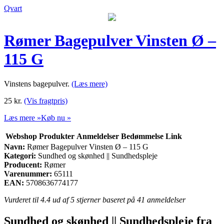
Qvart
Rømer Bagepulver Vinsten Ø –
115 G
Vinstens bagepulver.
(Læs mere)
25
kr.
(Vis fragtpris)
Læs mere »
Køb nu »
Webshop
Produkter
Anmeldelser
Bedømmelse
Link
Navn:
Rømer Bagepulver Vinsten Ø – 115 G
Kategori:
Sundhed og skønhed || Sundhedspleje
Producent:
Rømer
Varenummer:
65111
EAN:
5708636774177
Vurderet til
4.4
ud af 5 stjerner baseret på
41
anmeldelser
Sundhed og skønhed || Sundhedspleje fra