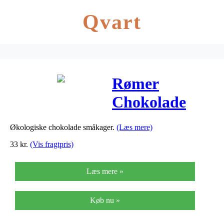
Qvart
Rømer
Chokolade
Chip Cookies
Økologiske chokolade småkager.
(Læs mere)
Ø – 150 G
33
kr.
(Vis fragtpris)
Læs mere »
Køb nu »