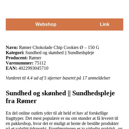
Webshop
Link
Navn:
Rømer Chokolade Chip Cookies Ø – 150 G
Kategori:
Sundhed og skønhed || Sundhedspleje
Producent:
Rømer
Varenummer:
75112
EAN:
4022993045710
Vurderet til
4.4
ud af 5 stjerner baseret på
17
anmeldelser
Sundhed og skønhed || Sundhedspleje
fra Rømer
En del online outlets yder til alt held et hav af forskellige
fragttyper. Det mest populære er nu om stunder at få leveret til
en pakkeshop, hvor det er muligt at hente de bestilte produkter
på et valgfrit tidspunkt. Fragtløsningen er jo virkelig praktisk, og