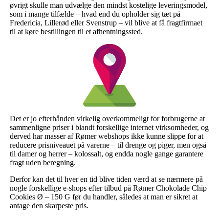
øvrigt skulle man udvælge den mindst kostelige leveringsmodel,
som i mange tilfælde – hvad end du opholder sig tæt på
Fredericia, Lillerød eller Svenstrup – vil blive at få fragtfirmaet
til at køre bestillingen til et afhentningssted.
Det er jo efterhånden virkelig overkommeligt for forbrugerne at
sammenligne priser i blandt forskellige internet virksomheder, og
derved har masser af Rømer webshops ikke kunne slippe for at
reducere prisniveauet på varerne – til drenge og piger, men også
til damer og herrer – kolossalt, og endda nogle gange garantere
fragt uden beregning.
Derfor kan det til hver en tid blive tiden værd at se nærmere på
nogle forskellige e-shops efter tilbud på Rømer Chokolade Chip
Cookies Ø – 150 G før du handler, således at man er sikret at
antage den skarpeste pris.