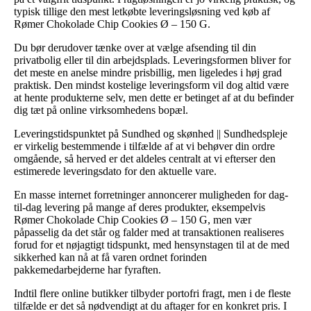
typisk tillige den mest letkøbte leveringsløsning ved køb af
Rømer Chokolade Chip Cookies Ø – 150 G.
Du bør derudover tænke over at vælge afsending til din
privatbolig eller til din arbejdsplads. Leveringsformen bliver for
det meste en anelse mindre prisbillig, men ligeledes i høj grad
praktisk. Den mindst kostelige leveringsform vil dog altid være
at hente produkterne selv, men dette er betinget af at du befinder
dig tæt på online virksomhedens bopæl.
Leveringstidspunktet på Sundhed og skønhed || Sundhedspleje
er virkelig bestemmende i tilfælde af at vi behøver din ordre
omgående, så herved er det aldeles centralt at vi efterser den
estimerede leveringsdato for den aktuelle vare.
En masse internet forretninger annoncerer muligheden for dag-
til-dag levering på mange af deres produkter, eksempelvis
Rømer Chokolade Chip Cookies Ø – 150 G, men vær
påpasselig da det står og falder med at transaktionen realiseres
forud for et nøjagtigt tidspunkt, med hensynstagen til at de med
sikkerhed kan nå at få varen ordnet forinden
pakkemedarbejderne har fyraften.
Indtil flere online butikker tilbyder portofri fragt, men i de fleste
tilfælde er det så nødvendigt at du aftager for en konkret pris. I