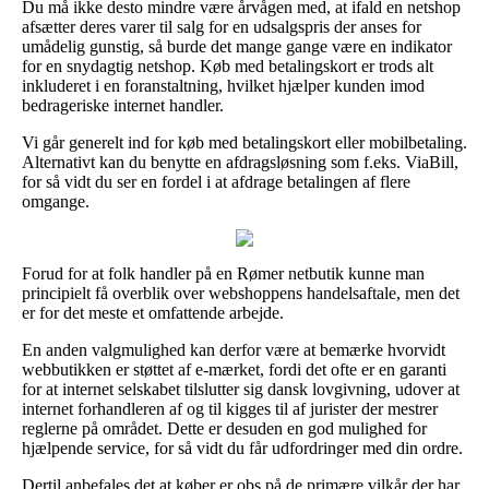
Du må ikke desto mindre være årvågen med, at ifald en netshop
afsætter deres varer til salg for en udsalgspris der anses for
umådelig gunstig, så burde det mange gange være en indikator
for en snydagtig netshop. Køb med betalingskort er trods alt
inkluderet i en foranstaltning, hvilket hjælper kunden imod
bedrageriske internet handler.
Vi går generelt ind for køb med betalingskort eller mobilbetaling.
Alternativt kan du benytte en afdragsløsning som f.eks. ViaBill,
for så vidt du ser en fordel i at afdrage betalingen af flere
omgange.
Forud for at folk handler på en Rømer netbutik kunne man
principielt få overblik over webshoppens handelsaftale, men det
er for det meste et omfattende arbejde.
En anden valgmulighed kan derfor være at bemærke hvorvidt
webbutikken er støttet af e-mærket, fordi det ofte er en garanti
for at internet selskabet tilslutter sig dansk lovgivning, udover at
internet forhandleren af og til kigges til af jurister der mestrer
reglerne på området. Dette er desuden en god mulighed for
hjælpende service, for så vidt du får udfordringer med din ordre.
Dertil anbefales det at køber er obs på de primære vilkår der har