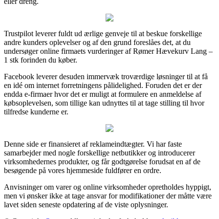
eller dreng.
Trustpilot leverer fuldt ud ærlige genveje til at beskue forskellige
andre kunders oplevelser og af den grund foreslåes det, at du
undersøger online firmaets vurderinger af Rømer Hævekurv Lang –
1 stk forinden du køber.
Facebook leverer desuden immervæk troværdige løsninger til at få
en idé om internet forretningens pålidelighed. Foruden det er der
endda e-firmaer hvor det er muligt at formulere en anmeldelse af
købsoplevelsen, som tillige kan udnyttes til at tage stilling til hvor
tilfredse kunderne er.
Denne side er finansieret af reklameindtægter. Vi har faste
samarbejder med nogle forskellige netbutikker og introducerer
virksomhedernes produkter, og får godtgørelse forudsat en af de
besøgende på vores hjemmeside fuldfører en ordre.
Anvisninger om varer og online virksomheder opretholdes hyppigt,
men vi ønsker ikke at tage ansvar for modifikationer der måtte være
lavet siden seneste opdatering af de viste oplysninger.