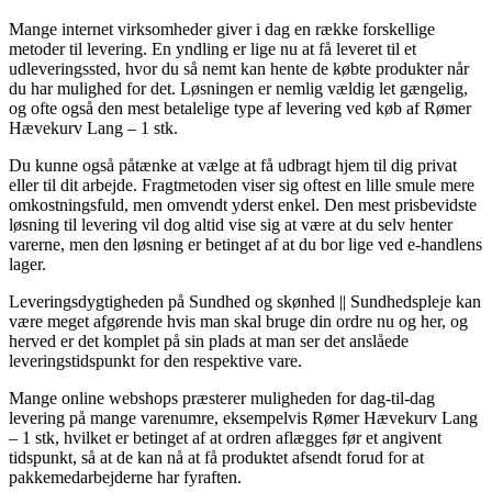
Mange internet virksomheder giver i dag en række forskellige
metoder til levering. En yndling er lige nu at få leveret til et
udleveringssted, hvor du så nemt kan hente de købte produkter når
du har mulighed for det. Løsningen er nemlig vældig let gængelig,
og ofte også den mest betalelige type af levering ved køb af Rømer
Hævekurv Lang – 1 stk.
Du kunne også påtænke at vælge at få udbragt hjem til dig privat
eller til dit arbejde. Fragtmetoden viser sig oftest en lille smule mere
omkostningsfuld, men omvendt yderst enkel. Den mest prisbevidste
løsning til levering vil dog altid vise sig at være at du selv henter
varerne, men den løsning er betinget af at du bor lige ved e-handlens
lager.
Leveringsdygtigheden på Sundhed og skønhed || Sundhedspleje kan
være meget afgørende hvis man skal bruge din ordre nu og her, og
herved er det komplet på sin plads at man ser det anslåede
leveringstidspunkt for den respektive vare.
Mange online webshops præsterer muligheden for dag-til-dag
levering på mange varenumre, eksempelvis Rømer Hævekurv Lang
– 1 stk, hvilket er betinget af at ordren aflægges før et angivent
tidspunkt, så at de kan nå at få produktet afsendt forud for at
pakkemedarbejderne har fyraften.