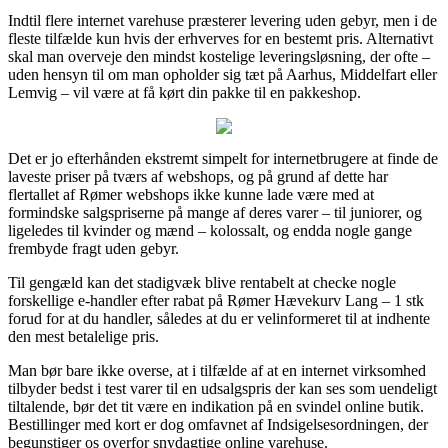
Indtil flere internet varehuse præsterer levering uden gebyr, men i de
fleste tilfælde kun hvis der erhverves for en bestemt pris. Alternativt
skal man overveje den mindst kostelige leveringsløsning, der ofte –
uden hensyn til om man opholder sig tæt på Aarhus, Middelfart eller
Lemvig – vil være at få kørt din pakke til en pakkeshop.
Det er jo efterhånden ekstremt simpelt for internetbrugere at finde de
laveste priser på tværs af webshops, og på grund af dette har
flertallet af Rømer webshops ikke kunne lade være med at
formindske salgspriserne på mange af deres varer – til juniorer, og
ligeledes til kvinder og mænd – kolossalt, og endda nogle gange
frembyde fragt uden gebyr.
Til gengæld kan det stadigvæk blive rentabelt at checke nogle
forskellige e-handler efter rabat på Rømer Hævekurv Lang – 1 stk
forud for at du handler, således at du er velinformeret til at indhente
den mest betalelige pris.
Man bør bare ikke overse, at i tilfælde af at en internet virksomhed
tilbyder bedst i test varer til en udsalgspris der kan ses som uendeligt
tiltalende, bør det tit være en indikation på en svindel online butik.
Bestillinger med kort er dog omfavnet af Indsigelsesordningen, der
begunstiger os overfor snydagtige online varehuse.