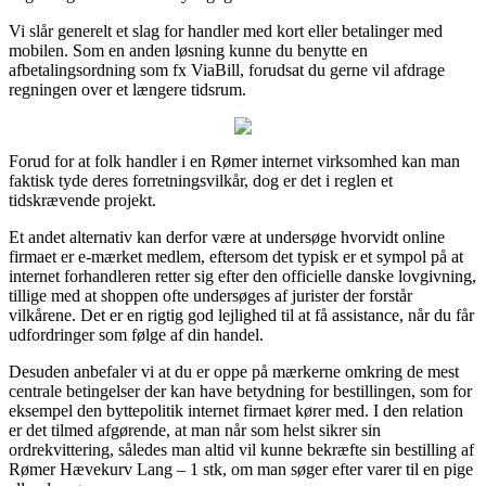
Vi slår generelt et slag for handler med kort eller betalinger med
mobilen. Som en anden løsning kunne du benytte en
afbetalingsordning som fx ViaBill, forudsat du gerne vil afdrage
regningen over et længere tidsrum.
Forud for at folk handler i en Rømer internet virksomhed kan man
faktisk tyde deres forretningsvilkår, dog er det i reglen et
tidskrævende projekt.
Et andet alternativ kan derfor være at undersøge hvorvidt online
firmaet er e-mærket medlem, eftersom det typisk er et sympol på at
internet forhandleren retter sig efter den officielle danske lovgivning,
tillige med at shoppen ofte undersøges af jurister der forstår
vilkårene. Det er en rigtig god lejlighed til at få assistance, når du får
udfordringer som følge af din handel.
Desuden anbefaler vi at du er oppe på mærkerne omkring de mest
centrale betingelser der kan have betydning for bestillingen, som for
eksempel den byttepolitik internet firmaet kører med. I den relation
er det tilmed afgørende, at man når som helst sikrer sin
ordrekvittering, således man altid vil kunne bekræfte sin bestilling af
Rømer Hævekurv Lang – 1 stk, om man søger efter varer til en pige