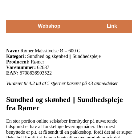
Webshop
Link
Navn:
Rømer Majsstivelse Ø – 600 G
Kategori:
Sundhed og skønhed || Sundhedspleje
Producent:
Rømer
Varenummer:
62687
EAN:
5708636903522
Vurderet til
4.2
ud af 5 stjerner baseret på
43
anmeldelser
Sundhed og skønhed || Sundhedspleje
fra Rømer
En stor portion online selskaber frembyder på nuværende
tidspunkt et hav af forskellige leveringsmåder. Den mest
benyttede er p.t. at få sendt til en pakkeshop, fordi det så er super
fleksibelt for dig at kunne hente dine nye produkter når det