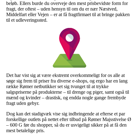
beløb. Ellers burde du overveje den mest prisbevidste form for
fragt, der oftest – uden hensyn til om du er nær Næstved,
Middelfart eller Vejen – er at få fragtfirmaet til at bringe pakken
til et udleveringssted.
Det har vist sig at være ekstremt overkommeligt for os alle at
søge sig frem til priser fra diverse e-shops, og ergo har en lang
række Rømer netbutikker set sig tvunget til at trykke
salgspriserne på produkterne – til drenge og piger, samt også til
mænd og kvinder – drastisk, og endda nogle gange frembyde
fragt uden gebyr.
Dog kan det stadigvæk vise sig indbringende at efterse et par
forskellige outlets på nettet efter tilbud på Rømer Majsstivelse Ø
– 600 G før du shopper, så du er usvigeligt sikker på at få den
mest betalelige pris.