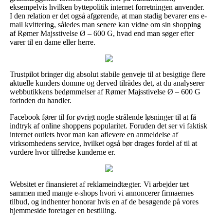
eksempelvis hvilken byttepolitik internet forretningen anvender.
I den relation er det også afgørende, at man stadig bevarer ens e-
mail kvittering, således man senere kan vidne om sin shopping
af Rømer Majsstivelse Ø – 600 G, hvad end man søger efter
varer til en dame eller herre.
Trustpilot bringer dig absolut stabile genveje til at besigtige flere
aktuelle kunders domme og derved tilrådes det, at du analyserer
webbutikkens bedømmelser af Rømer Majsstivelse Ø – 600 G
forinden du handler.
Facebook fører til for øvrigt nogle strålende løsninger til at få
indtryk af online shoppens popularitet. Foruden det ser vi faktisk
internet outlets hvor man kan aflevere en anmeldelse af
virksomhedens service, hvilket også bør drages fordel af til at
vurdere hvor tilfredse kunderne er.
Websitet er finansieret af reklameindtægter. Vi arbejder tæt
sammen med mange e-shops hvori vi annoncerer firmaernes
tilbud, og indhenter honorar hvis en af de besøgende på vores
hjemmeside foretager en bestilling.