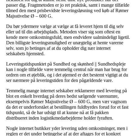
passer dig. Fragtmetoden er jo ret praktisk, samt i mange tilfælde
tilmed den mest prisbevidste leveringsløsning ved køb af Rømer
Majsstivelse Ø – 600 G.
Du bør ydermere vælge at vælge at få leveret hjem til dig selv
eller ud til din arbejdsplads. Metoden viser sig som oftest en
kende mere omkostningsfuld, men endvidere ualmindeligt ligetil.
Den billigste leveringsmulighed er unægtelig at hente varerne
selv, som jo betinges af at du opholder dig nær internet
selskabets hjemsted.
Leveringstidspunktet på Sundhed og skønhed || Sundhedspleje
kan i nogle tilfælde være temmelig central når man har brug for
ordren om et øjeblik, og i det øjemed er det bestemt vigtigt at du
ser nærmere på leveringstiden for den pågældende vare.
Temmelig mange internet selskaber reklamerer med levering på
blot en enkelt hverdag på deres bedst sælgende varenumre,
eksempelvis Rømer Majsstivelse Ø – 600 G, men vær vagtsom
da det er underforstået at bestillingen fuldbyrdes forud for et fast
tidspunkt, så de har udsigt til at kunne nå at få pakken
distribueret inden logistikmedarbejderne holder fyraften.
Nogle internet butikker yder levering uden omkostninger, men i
reglen er det under betingelse af at der aftages for et konkret