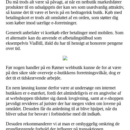
Du må trods alt være så påvagt, at når en netbutik markedsfører
produkter til en udsalgspris der kan ses som usædvanlig attraktiv,
så kunne det tit være et bevis på en bedragerisk butik. Køb med
betalingskort er trods alt omsluttet af en orden, som støtter dig
som køber imod uærlige e-forretninger.
Generelt anbefaler vi kortkøb eller betalinger med mobilen. Som
et alternativ kan du anvende et afbetalingstilbud som
eksempelvis ViaBill, ifald du har til hensigt at honorere pengene
over tid.
Før nogen handler på en Rømer webbutik kunne de for at være
på den sikre side overveje e-butikkens forretningsvilkår, dog er
det tit et tidskrævende arbejde.
En nem løsning kunne derfor være at undersøge om internet
butikken er e-mærket, fordi det almindeligvis er en angivelse af
at webshoppen tilslutter sig dansk lovgivning, samt at e-shoppen
jævnligt revideres af jurister der har megen viden om lovene på
området. Desuden får du anledning til at blive hjulpet, når du
bliver udsat for besvær i forbindelse med dit indkøb.
Desuden rekommanderer vi at man er omhyggelig omkring de
grundlæggende forhold der influerer på transaktionen,