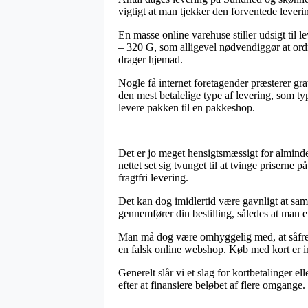
vigtigt at man tjekker den forventede leverin
En masse online varehuse stiller udsigt ti
– 320 G, som alligevel nødvendiggør at ordr
drager hjemad.
Nogle få internet foretagender præsterer gr
den mest betalelige type af levering, som typ
levere pakken til en pakkeshop.
Det er jo meget hensigtsmæssigt for alminde
nettet set sig tvunget til at tvinge priserne
fragtfri levering.
Det kan dog imidlertid være gavnligt at s
gennemfører din bestilling, således at man er
Man må dog være omhyggelig med, at såfremt 
en falsk online webshop. Køb med kort er im
Generelt slår vi et slag for kortbetalinger e
efter at finansiere beløbet af flere omgange.