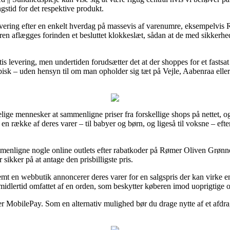
gstid for det respektive produkt.
l levering efter en enkelt hverdag på massevis af varenumre, eksempe
en aflægges forinden et besluttet klokkeslæt, sådan at de med sikkerhed
atis levering, men undertiden forudsætter det at der shoppes for et fas
isk – uden hensyn til om man opholder sig tæt på Vejle, Aabenraa eller Ni
lige mennesker at sammenligne priser fra forskellige shops på nettet, o
 på en række af deres varer – til babyer og børn, og ligeså til voksne – ef
ammenligne nogle online outlets efter rabatkoder på Rømer Oliven Grø
 sikker på at antage den prisbilligste pris.
en webbutik annoncerer deres varer for en salgspris der kan virke enor
idlertid omfattet af en orden, som beskytter køberen imod uoprigtige o
ller MobilePay. Som en alternativ mulighed bør du drage nytte af et afdra