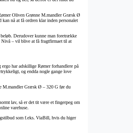
lvis Rømer Oliven Grønne M.mandler Græsk Ø
 kan nå at få ordren klar inden personalet
tsat beløb. Derudover kunne man foretrække
vå – vil blive at få fragtfirmaet til at
g ergo har adskillige Rømer forhandlere på
tertrykkeligt, og endda nogle gange love
nne M.mandler Græsk Ø – 320 G før du
mt lav, så er det tit være et fingerpeg om
nline varehuse.
gstilbud som f.eks. ViaBill, hvis du higer