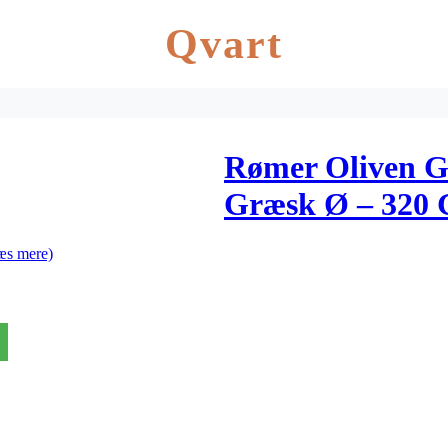
Qvart
Rømer Oliven 
Græsk Ø – 320 
æs mere)