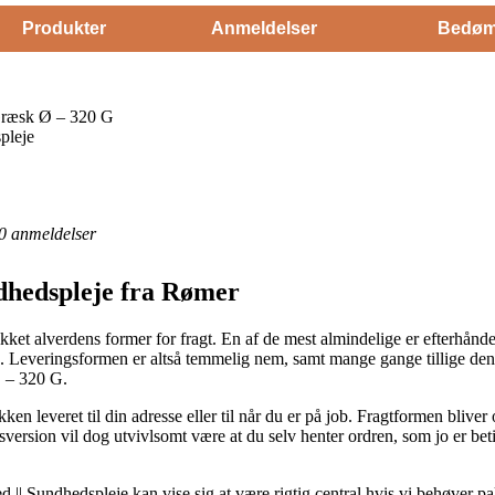
Produkter
Anmeldelser
Bedøm
ræsk Ø – 320 G
pleje
0
anmeldelser
dhedspleje fra Rømer
ket alverdens former for fragt. En af de mest almindelige er efterhånde
g. Leveringsformen er altså temmelig nem, samt mange gange tillige den 
 – 320 G.
 leveret til din adresse eller til når du er på job. Fragtformen bliver 
sversion vil dog utvivlsomt være at du selv henter ordren, som jo er bet
| Sundhedspleje kan vise sig at være rigtig central hvis vi behøver pak