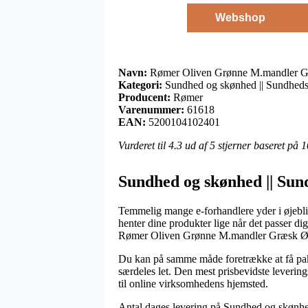
Webshop
Navn:
Rømer Oliven Grønne M.mandler G
Kategori:
Sundhed og skønhed || Sundheds
Producent:
Rømer
Varenummer:
61618
EAN:
5200104102401
Vurderet til
4.3
ud af 5 stjerner baseret på
1
Sundhed og skønhed || Sun
Temmelig mange e-forhandlere yder i øjeblik
henter dine produkter lige når det passer di
Rømer Oliven Grønne M.mandler Græsk Ø
Du kan på samme måde foretrække at få pakken
særdeles let. Den mest prisbevidste levering
til online virksomhedens hjemsted.
Antal dages levering på Sundhed og skønhed |