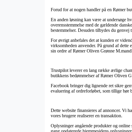
Forud for at nogen handler på en Rømer but
En anden løsning kan være at undersøge hvor
overensstemmelse med de gældende danske re
bestemmelser. Desuden tilbydes du genvej til
For øvrigt anbefales det at kunden er vidend
virksomheden anvender. På grund af dette er d
sin ordre af Rømer Oliven Grønne M.mandl
Trustpilot leverer en lang række ærlige chan
butikkens bedømmelser af Rømer Oliven G
Facebook bringer dig lignende ret sikre genv
evaluering af ordreforløbet, som tillige bør be
Dette website finansieres af annoncer. Vi ha
vores brugere realiserer en transaktion.
Oplysninger angående produkter og online se
gang opdaterede hjemmesidens oplysninger