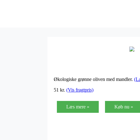
Økologiske grønne oliven med mandler.
(L
51
kr.
(Vis fragtpris)
Læs mere »
Køb nu »