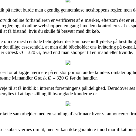
ik på nettet burde man egentlig gennemlæse netshoppens regler, men det
vidt online forhandleren er verificeret af e-mærket, eftersom det er et 
gler, og at online webshoppen en gang i mellem kontrolleres af ekspe
 at få bistand, hvis du skulle få besvær med dit køb.
e om de mest centrale betingelser der kan have indflydelse på bestilling
et tillige essesentielt, at man altid bibeholder ens kvittering på e-mail
er Græsk Ø – 320 G, hvad end man shopper til en mand eller kvinde.
cer for at kigge nærmere på en stor portion andre kunders omtaler og her
rønne M.mandler Græsk Ø – 320 G før du handler.
eje til at få indblik i internet forretningens pålidelighed. Derudover 
nyttes til at tage stilling til hvor glade kunderne er.
r tætte samarbejder med en samling af e-firmaer hvor vi annoncerer firm
lskaber værnes om tit, men vi kan ikke garantere imod modifikationer d
.