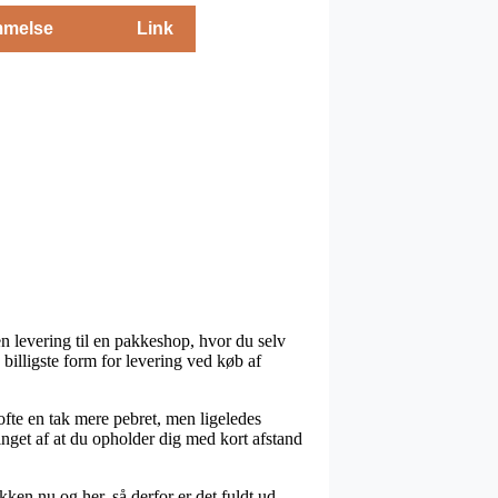
melse
Link
n levering til en pakkeshop, hvor du selv
billigste form for levering ved køb af
ofte en tak mere pebret, men ligeledes
inget af at du opholder dig med kort afstand
ken nu og her, så derfor er det fuldt ud