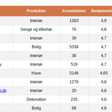
Produkter
Anmeldelser
Bedømmel
Interiør
1263
4,9
Senge og tilbehør
70
4,8
Interiør
39
4,7
Bolig
5338
4,7
Interiør
36
4,7
k
Interiør
519
4,7
Have
5148
4,65
Interiør
1276
4,6
t.dk
Interiør
20
4,6
Dekoration
235
4,6
Bolig
68
4,6