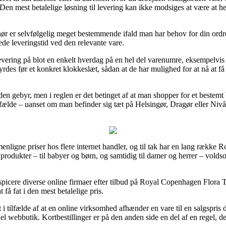
en mest betalelige løsning til levering kan ikke modsiges at være at he
ør er selvfølgelig meget bestemmende ifald man har behov for din ordre
åede leveringstid ved den relevante vare.
vering på blot en enkelt hverdag på en hel del varenumre, eksempelvis
rdes før et konkret klokkeslæt, sådan at de har mulighed for at nå at få 
uden gebyr, men i reglen er det betinget af at man shopper for et beste
ilfælde – uanset om man befinder sig tæt på Helsingør, Dragør eller Nivå – 
menligne priser hos flere internet handler, og til tak har en lang række
s produkter – til babyer og børn, og samtidig til damer og herrer – vol
 inspicere diverse online firmaer efter tilbud på Royal Copenhagen Flora
 få fat i den mest betalelige pris.
 i tilfælde af at en online virksomhed afhænder en vare til en salgspris 
del webbutik. Kortbestillinger er på den anden side en del af en regel, d