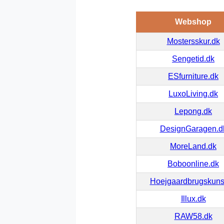
Webshop
Mostersskur.dk
Sengetid.dk
ESfurniture.dk
LuxoLiving.dk
Lepong.dk
DesignGaragen.d
MoreLand.dk
Boboonline.dk
Hoejgaardbrugskuns
Illux.dk
RAW58.dk