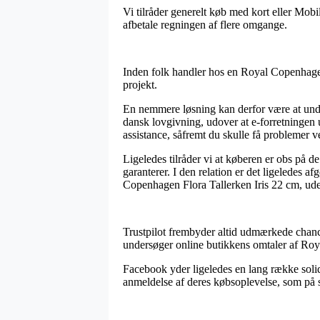
Vi tilråder generelt køb med kort eller Mobi
afbetale regningen af flere omgange.
Inden folk handler hos en Royal Copenhagen 
projekt.
En nemmere løsning kan derfor være at under
dansk lovgivning, udover at e-forretningen 
assistance, såfremt du skulle få problemer ve
Ligeledes tilråder vi at køberen er obs på d
garanterer. I den relation er det ligeledes 
Copenhagen Flora Tallerken Iris 22 cm, uden
Trustpilot frembyder altid udmærkede chancer
undersøger online butikkens omtaler af Roya
Facebook yder ligeledes en lang række solid
anmeldelse af deres købsoplevelse, som på