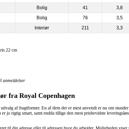
Bolig
41
3,8
Bolig
76
3,5
Interiør
211
3,3
ris 22 cm
3
anmeldelser
hør fra Royal Copenhagen
t udvalg af fragtformer. En af dem der er mest anvendt er nu om stunder
n er jo rigtig smart, samt endda tillige den mest prisbevidste levering
ret til din adresse eller til adressen hvor du arbejder. Muligheden vise