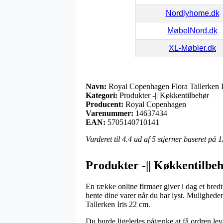
Nordlyhome.dk
MøbelNord.dk
XL-Møbler.dk
Navn:
Royal Copenhagen Flora Tallerken I
Kategori:
Produkter -|| Køkkentilbehør
Producent:
Royal Copenhagen
Varenummer:
14637434
EAN:
5705140710141
Vurderet til
4.4
ud af 5 stjerner baseret på
1
Produkter -|| Køkkentilbe
En række online firmaer giver i dag et bred
hente dine varer når du har lyst. Mulighede
Tallerken Iris 22 cm.
Du burde ligeledes påtænke at få ordren leve