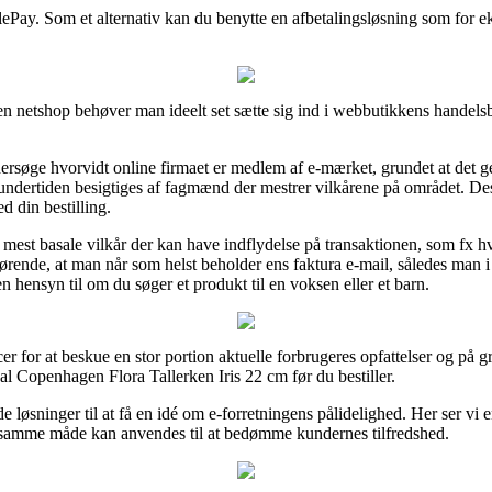
lePay. Som et alternativ kan du benytte en afbetalingsløsning som for ek
netshop behøver man ideelt set sætte sig ind i webbutikkens handelsbet
søge hvorvidt online firmaet er medlem af e-mærket, grundet at det gen
undertiden besigtiges af fagmænd der mestrer vilkårene på området. Desu
d din bestilling.
e mest basale vilkår der kan have indflydelse på transaktionen, som fx hv
afgørende, at man når som helst beholder ens faktura e-mail, således man
 hensyn til om du søger et produkt til en voksen eller et barn.
 for at beskue en stor portion aktuelle forbrugeres opfattelser og på gru
l Copenhagen Flora Tallerken Iris 22 cm før du bestiller.
e løsninger til at få en idé om e-forretningens pålidelighed. Her ser v
 samme måde kan anvendes til at bedømme kundernes tilfredshed.