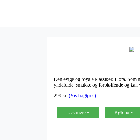
Den evige og royale klassiker: Flora. Som m
yndefulde, smukke og forbløffende og kan væ
299
kr.
(Vis fragtpris)
Læs mere »
Køb nu »