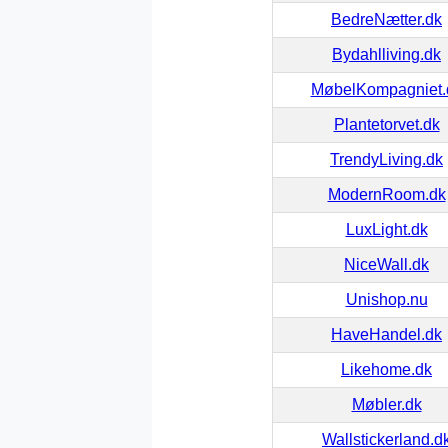
BedreNætter.dk
Bydahlliving.dk
MøbelKompagniet.
Plantetorvet.dk
TrendyLiving.dk
ModernRoom.dk
LuxLight.dk
NiceWall.dk
Unishop.nu
HaveHandel.dk
Likehome.dk
Møbler.dk
Wallstickerland.d