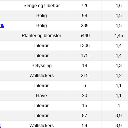
Senge og tilbehør
726
4,6
Bolig
98
4,5
dk
Bolig
239
4,5
Planter og blomster
6440
4,45
Interiør
1306
4,4
Interiør
175
4,4
Belysning
18
4,3
Wallstickers
215
4,2
Interiør
6
4,1
Have
20
4,1
Interiør
15
4
Interiør
87
3,9
k
Wallstickers
59
3,9