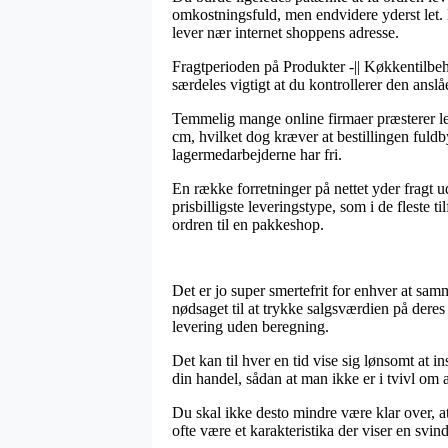
omkostningsfuld, men endvidere yderst let. D
lever nær internet shoppens adresse.
Fragtperioden på Produkter -|| Køkkentilbeh
særdeles vigtigt at du kontrollerer den ansl
Temmelig mange online firmaer præsterer le
cm, hvilket dog kræver at bestillingen fuldby
lagermedarbejderne har fri.
En række forretninger på nettet yder fragt 
prisbilligste leveringstype, som i de fleste t
ordren til en pakkeshop.
Det er jo super smertefrit for enhver at sam
nødsaget til at trykke salgsværdien på dere
levering uden beregning.
Det kan til hver en tid vise sig lønsomt at
din handel, sådan at man ikke er i tvivl om at
Du skal ikke desto mindre være klar over, at
ofte være et karakteristika der viser en svin