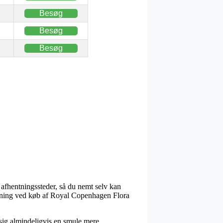
Besøg
Besøg
Besøg
 afhentningssteder, så du nemt selv kan
sløsning ved køb af Royal Copenhagen Flora
r sig almindeligvis en smule mere