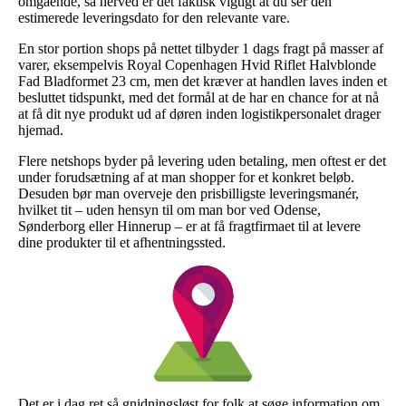
omgående, så herved er det faktisk vigtigt at du ser den
estimerede leveringsdato for den relevante vare.
En stor portion shops på nettet tilbyder 1 dags fragt på masser af
varer, eksempelvis Royal Copenhagen Hvid Riflet Halvblonde
Fad Bladformet 23 cm, men det kræver at handlen laves inden et
besluttet tidspunkt, med det formål at de har en chance for at nå
at få dit nye produkt ud af døren inden logistikpersonalet drager
hjemad.
Flere netshops byder på levering uden betaling, men oftest er det
under forudsætning af at man shopper for et konkret beløb.
Desuden bør man overveje den prisbilligste leveringsmanér,
hvilket tit – uden hensyn til om man bor ved Odense,
Sønderborg eller Hinnerup – er at få fragtfirmaet til at levere
dine produkter til et afhentningssted.
Det er i dag ret så gnidningsløst for folk at søge information om