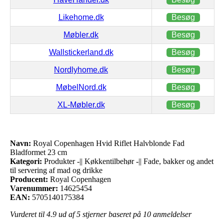
Likehome.dk
Besøg
Møbler.dk
Besøg
Wallstickerland.dk
Besøg
Nordlyhome.dk
Besøg
MøbelNord.dk
Besøg
XL-Møbler.dk
Besøg
Navn:
Royal Copenhagen Hvid Riflet Halvblonde Fad
Bladformet 23 cm
Kategori:
Produkter -|| Køkkentilbehør -|| Fade, bakker og andet
til servering af mad og drikke
Producent:
Royal Copenhagen
Varenummer:
14625454
EAN:
5705140175384
Vurderet til
4.9
ud af 5 stjerner baseret på
10
anmeldelser