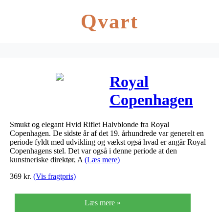
Qvart
Royal
Copenhagen
Hvid Riflet
Smukt og elegant Hvid Riflet Halvblonde fra Royal
Halvblonde
Copenhagen. De sidste år af det 19. århundrede var generelt en
periode fyldt med udvikling og vækst også hvad er angår Royal
Fad
Copenhagens stel. Det var også i denne periode at den
kunstneriske direktør, A
(Læs mere)
Bladformet 23
369
kr.
(Vis fragtpris)
cm
Læs mere »