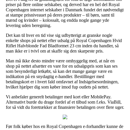
priser på flere online selskaber, og derved har en hel del Royal
Copenhagen internet selskaber i Danmark fundet det nødvendigt
at stampe prisniveauet på deres produkter – til børn, samt til
mænd og kvinder – kolossalt, og endda nogle gange yde
levering uden beregning.
Det kan til hver en tid vise sig udbytterigt at granske nogle
enkelte shops på nettet efter udsalg på Royal Copenhagen Hvid
Riflet Halvblonde Fad Bladformet 23 cm inden du handler, så
man ikke er i tvivl om at skaffe sig den skarpeste pris.
Man må ikke desto mindre være omhyggelig med, at når en
shop på nettet afsætter en vare for en udsalgspris som kan ses
som besynderligt letkøbt, så kan det mange gange være en
indikation på en snydagtig e-handler. Bestillinger med
betalingskort er i hvert fald omfavnet af Indsigelsesordningen,
hvilket hjælper dig som køber imod fup outlets på nettet.
Vi anbefaler generelt betalinger med kort eller MobilePay.
Alternativt burde du drage fordel af et tilbud som f.eks. ViaBill,
for så vidt du foretrækker at finansiere betalingen over flere uger.
Før folk køber hos en Royal Copenhagen e-forhandler kunne de