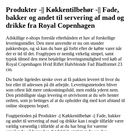
Produkter -|| Køkkentilbehør -|| Fade,
bakker og andet til servering af mad og
drikke fra Royal Copenhagen
Adskillige e-shops foreslår efterhånden et hav af forskellige
leveringsmidler. Den mest anvendte er nu om stunder
pakkeshops, og så kan du bare gå forbi efter de købte varer når
der er tid til det. Fragttypen er nemlig virkelig simpel, samt
typisk tilmed den mest betalelige leveringsmulighed ved køb af
Royal Copenhagen Hvid Riflet Halvblonde Fad Bladformet 23
cm.
Du burde ligeledes tænke over at få pakken leveret til hvor du
bor eller til adressen på dit arbejde. Leveringsmetoden bliver
som oftest lidt mere omkostningsfuld, men endda yderst nem.
Den prisbilligste slags levering er utvivlsomt at du selv henter
ordren, som jo betinges af at du opholder dig med kort afstand til
online shoppens bopæl.
Fragtperioden på Produkter -|| Køkkentilbehør -|| Fade, bakker
og andet til servering af mad og drikke kan i nogle tilfælde være
vældig væsentlig i tilfælde af at du har brug for varerne