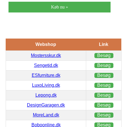
Køb nu »
Webshop
Link
Mostersskur.dk
Besøg
Sengetid.dk
Besøg
ESfurniture.dk
Besøg
LuxoLiving.dk
Besøg
Lepong.dk
Besøg
DesignGaragen.dk
Besøg
MoreLand.dk
Besøg
Boboonline.dk
Besøg