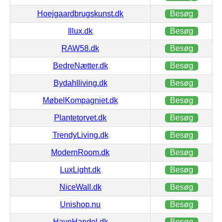
Hoejgaardbrugskunst.dk
Besøg
Illux.dk
Besøg
RAW58.dk
Besøg
BedreNætter.dk
Besøg
Bydahlliving.dk
Besøg
MøbelKompagniet.dk
Besøg
Plantetorvet.dk
Besøg
TrendyLiving.dk
Besøg
ModernRoom.dk
Besøg
LuxLight.dk
Besøg
NiceWall.dk
Besøg
Unishop.nu
Besøg
HaveHandel.dk
Besøg