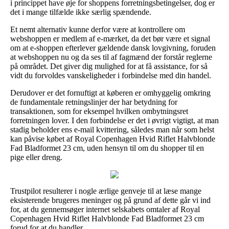
i princippet have øje for shoppens forretningsbetingelser, dog er
det i mange tilfælde ikke særlig spændende.
Et nemt alternativ kunne derfor være at kontrollere om
webshoppen er medlem af e-mærket, da det bør være et signal
om at e-shoppen efterlever gældende dansk lovgivning, foruden
at webshoppen nu og da ses til af fagmænd der forstår reglerne
på området. Det giver dig mulighed for at få assistance, for så
vidt du forvoldes vanskeligheder i forbindelse med din handel.
Derudover er det fornuftigt at køberen er omhyggelig omkring
de fundamentale retningslinjer der har betydning for
transaktionen, som for eksempel hvilken ombytningsret
forretningen lover. I den forbindelse er det i øvrigt vigtigt, at man
stadig beholder ens e-mail kvittering, således man når som helst
kan påvise købet af Royal Copenhagen Hvid Riflet Halvblonde
Fad Bladformet 23 cm, uden hensyn til om du shopper til en
pige eller dreng.
Trustpilot resulterer i nogle ærlige genveje til at læse mange
eksisterende brugeres meninger og på grund af dette går vi ind
for, at du gennemsøger internet selskabets omtaler af Royal
Copenhagen Hvid Riflet Halvblonde Fad Bladformet 23 cm
forud for at du handler.