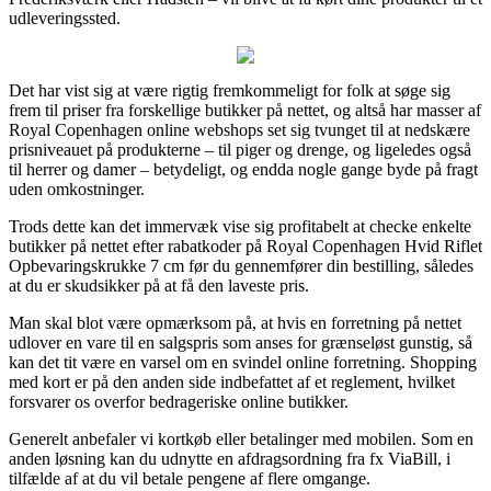
udleveringssted.
Det har vist sig at være rigtig fremkommeligt for folk at søge sig
frem til priser fra forskellige butikker på nettet, og altså har masser af
Royal Copenhagen online webshops set sig tvunget til at nedskære
prisniveauet på produkterne – til piger og drenge, og ligeledes også
til herrer og damer – betydeligt, og endda nogle gange byde på fragt
uden omkostninger.
Trods dette kan det immervæk vise sig profitabelt at checke enkelte
butikker på nettet efter rabatkoder på Royal Copenhagen Hvid Riflet
Opbevaringskrukke 7 cm før du gennemfører din bestilling, således
at du er skudsikker på at få den laveste pris.
Man skal blot være opmærksom på, at hvis en forretning på nettet
udlover en vare til en salgspris som anses for grænseløst gunstig, så
kan det tit være en varsel om en svindel online forretning. Shopping
med kort er på den anden side indbefattet af et reglement, hvilket
forsvarer os overfor bedrageriske online butikker.
Generelt anbefaler vi kortkøb eller betalinger med mobilen. Som en
anden løsning kan du udnytte en afdragsordning fra fx ViaBill, i
tilfælde af at du vil betale pengene af flere omgange.