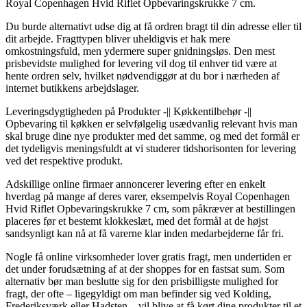
Royal Copenhagen Hvid Riflet Opbevaringskrukke 7 cm.
Du burde alternativt udse dig at få ordren bragt til din adresse eller til
dit arbejde. Fragttypen bliver uheldigvis et hak mere
omkostningsfuld, men ydermere super gnidningsløs. Den mest
prisbevidste mulighed for levering vil dog til enhver tid være at
hente ordren selv, hvilket nødvendiggør at du bor i nærheden af
internet butikkens arbejdslager.
Leveringsdygtigheden på Produkter -|| Køkkentilbehør -||
Opbevaring til køkken er selvfølgelig usædvanlig relevant hvis man
skal bruge dine nye produkter med det samme, og med det formål er
det tydeligvis meningsfuldt at vi studerer tidshorisonten for levering
ved det respektive produkt.
Adskillige online firmaer annoncerer levering efter en enkelt
hverdag på mange af deres varer, eksempelvis Royal Copenhagen
Hvid Riflet Opbevaringskrukke 7 cm, som påkræver at bestillingen
placeres før et bestemt klokkeslæt, med det formål at de højst
sandsynligt kan nå at få varerne klar inden medarbejderne får fri.
Nogle få online virksomheder lover gratis fragt, men undertiden er
det under forudsætning af at der shoppes for en fastsat sum. Som
alternativ bør man beslutte sig for den prisbilligste mulighed for
fragt, der ofte – ligegyldigt om man befinder sig ved Kolding,
Frederiksværk eller Hadsten – vil blive at få kørt dine produkter til et