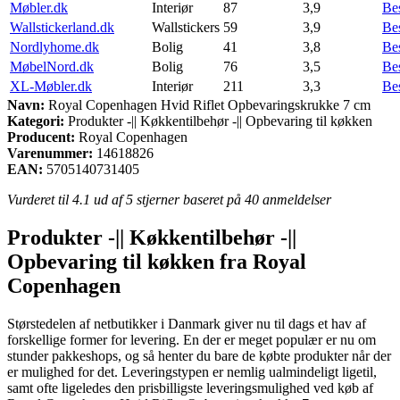
Møbler.dk
Interiør
87
3,9
Be
Wallstickerland.dk
Wallstickers
59
3,9
Be
Nordlyhome.dk
Bolig
41
3,8
Be
MøbelNord.dk
Bolig
76
3,5
Be
XL-Møbler.dk
Interiør
211
3,3
Be
Navn:
Royal Copenhagen Hvid Riflet Opbevaringskrukke 7 cm
Kategori:
Produkter -|| Køkkentilbehør -|| Opbevaring til køkken
Producent:
Royal Copenhagen
Varenummer:
14618826
EAN:
5705140731405
Vurderet til
4.1
ud af 5 stjerner baseret på
40
anmeldelser
Produkter -|| Køkkentilbehør -||
Opbevaring til køkken fra Royal
Copenhagen
Størstedelen af netbutikker i Danmark giver nu til dags et hav af
forskellige former for levering. En der er meget populær er nu om
stunder pakkeshops, og så henter du bare de købte produkter når der
er mulighed for det. Leveringstypen er nemlig ualmindeligt ligetil,
samt ofte ligeledes den prisbilligste leveringsmulighed ved køb af