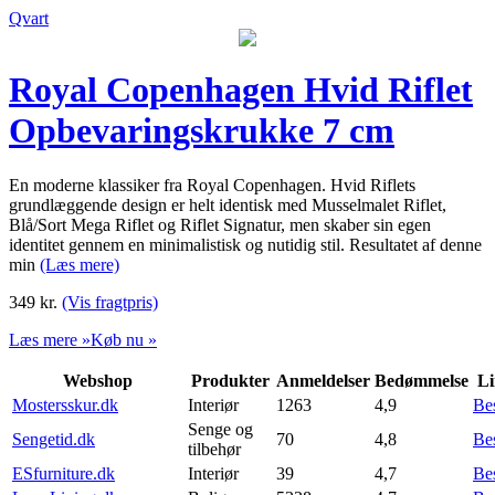
Qvart
Royal Copenhagen Hvid Riflet
Opbevaringskrukke 7 cm
En moderne klassiker fra Royal Copenhagen. Hvid Riflets
grundlæggende design er helt identisk med Musselmalet Riflet,
Blå/Sort Mega Riflet og Riflet Signatur, men skaber sin egen
identitet gennem en minimalistisk og nutidig stil. Resultatet af denne
min
(Læs mere)
349
kr.
(Vis fragtpris)
Læs mere »
Køb nu »
Webshop
Produkter
Anmeldelser
Bedømmelse
Li
Mostersskur.dk
Interiør
1263
4,9
Be
Senge og
Sengetid.dk
70
4,8
Be
tilbehør
ESfurniture.dk
Interiør
39
4,7
Be