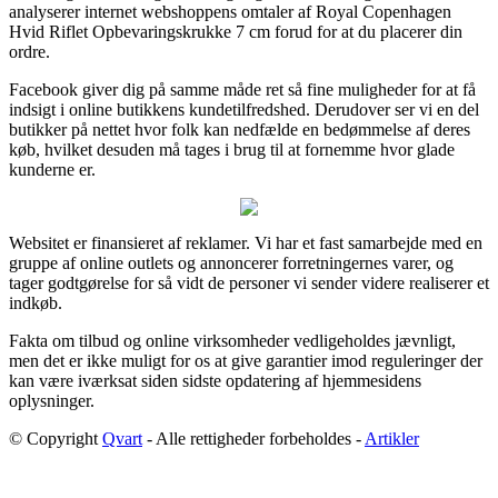
analyserer internet webshoppens omtaler af Royal Copenhagen
Hvid Riflet Opbevaringskrukke 7 cm forud for at du placerer din
ordre.
Facebook giver dig på samme måde ret så fine muligheder for at få
indsigt i online butikkens kundetilfredshed. Derudover ser vi en del
butikker på nettet hvor folk kan nedfælde en bedømmelse af deres
køb, hvilket desuden må tages i brug til at fornemme hvor glade
kunderne er.
Websitet er finansieret af reklamer. Vi har et fast samarbejde med en
gruppe af online outlets og annoncerer forretningernes varer, og
tager godtgørelse for så vidt de personer vi sender videre realiserer et
indkøb.
Fakta om tilbud og online virksomheder vedligeholdes jævnligt,
men det er ikke muligt for os at give garantier imod reguleringer der
kan være iværksat siden sidste opdatering af hjemmesidens
oplysninger.
© Copyright
Qvart
- Alle rettigheder forbeholdes -
Artikler