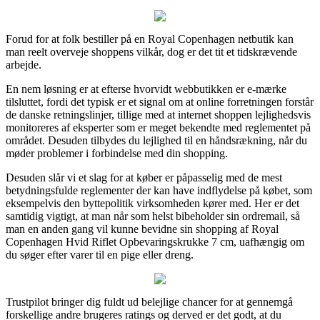
Forud for at folk bestiller på en Royal Copenhagen netbutik kan
man reelt overveje shoppens vilkår, dog er det tit et tidskrævende
arbejde.
En nem løsning er at efterse hvorvidt webbutikken er e-mærke
tilsluttet, fordi det typisk er et signal om at online forretningen forstår
de danske retningslinjer, tillige med at internet shoppen lejlighedsvis
monitoreres af eksperter som er meget bekendte med reglementet på
området. Desuden tilbydes du lejlighed til en håndsrækning, når du
møder problemer i forbindelse med din shopping.
Desuden slår vi et slag for at køber er påpasselig med de mest
betydningsfulde reglementer der kan have indflydelse på købet, som
eksempelvis den byttepolitik virksomheden kører med. Her er det
samtidig vigtigt, at man når som helst bibeholder sin ordremail, så
man en anden gang vil kunne bevidne sin shopping af Royal
Copenhagen Hvid Riflet Opbevaringskrukke 7 cm, uafhængig om
du søger efter varer til en pige eller dreng.
Trustpilot bringer dig fuldt ud belejlige chancer for at gennemgå
forskellige andre brugeres ratings og derved er det godt, at du