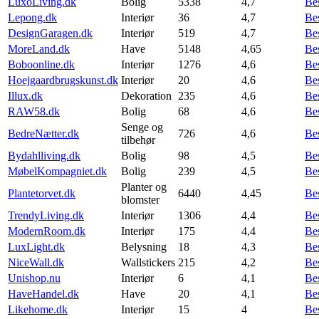
LuxoLiving.dk
Bolig
5338
4,7
Be
Lepong.dk
Interiør
36
4,7
Be
DesignGaragen.dk
Interiør
519
4,7
Be
MoreLand.dk
Have
5148
4,65
Be
Boboonline.dk
Interiør
1276
4,6
Be
Hoejgaardbrugskunst.dk
Interiør
20
4,6
Be
Illux.dk
Dekoration
235
4,6
Be
RAW58.dk
Bolig
68
4,6
Be
Senge og
BedreNætter.dk
726
4,6
Be
tilbehør
Bydahlliving.dk
Bolig
98
4,5
Be
MøbelKompagniet.dk
Bolig
239
4,5
Be
Planter og
Plantetorvet.dk
6440
4,45
Be
blomster
TrendyLiving.dk
Interiør
1306
4,4
Be
ModernRoom.dk
Interiør
175
4,4
Be
LuxLight.dk
Belysning
18
4,3
Be
NiceWall.dk
Wallstickers
215
4,2
Be
Unishop.nu
Interiør
6
4,1
Be
HaveHandel.dk
Have
20
4,1
Be
Likehome.dk
Interiør
15
4
Be