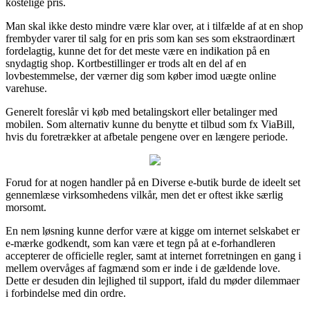
kostelige pris.
Man skal ikke desto mindre være klar over, at i tilfælde af at en shop
frembyder varer til salg for en pris som kan ses som ekstraordinært
fordelagtig, kunne det for det meste være en indikation på en
snydagtig shop. Kortbestillinger er trods alt en del af en
lovbestemmelse, der værner dig som køber imod uægte online
varehuse.
Generelt foreslår vi køb med betalingskort eller betalinger med
mobilen. Som alternativ kunne du benytte et tilbud som fx ViaBill,
hvis du foretrækker at afbetale pengene over en længere periode.
Forud for at nogen handler på en Diverse e-butik burde de ideelt set
gennemlæse virksomhedens vilkår, men det er oftest ikke særlig
morsomt.
En nem løsning kunne derfor være at kigge om internet selskabet er
e-mærke godkendt, som kan være et tegn på at e-forhandleren
accepterer de officielle regler, samt at internet forretningen en gang i
mellem overvåges af fagmænd som er inde i de gældende love.
Dette er desuden din lejlighed til support, ifald du møder dilemmaer
i forbindelse med din ordre.