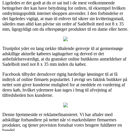
Ligeledes er det godt at du er sat ind i de mest vedkommende
betingelser der kan have betydning for ordren, til eksempel hvilken
ombytningspolitik internet shoppen anvender. I den forbindelse er
det ligeledes vigtigt, at man til enhver tid sikrer sin kvitteringsmail,
således man altid kan påvise sin ordre af Sadelbolt med not 8 x 35
mm, ligegyldigt om du efterspørger produkter til en dame eller herre.
Trustpilot yder en lang række tiltalende genveje til at gennemsøge
adskillige aktuelle køberes iagttagelser og derved er det
anbefalelsesværdigt, at du gransker online butikkens anmeldelser af
Sadelbolt med not 8 x 35 mm inden du køber.
Facebook tilbyder derudover rigtig hæderlige løsninger til at få
indtryk af online firmaets popularitet. I øvrigt ses faktisk butikker på
nettet som giver kunderne mulighed for at meddele en vurdering af
deres køb, hvilket ydermere kan tages i brug til afvejning af
tilfredsheden hos kunderne.
Denne hjemmeside er reklamefinansieret. Vi har aftaler med
adskillige forhandlere på nettet når vi markedsfører firmaernes
produkter, og tjener provision forudsat vores brugere fuldfører en
handel.