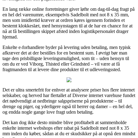
En lang række online forretninger giver løfte om dag-til-dag fragt på
en hel del varenumre, eksempelvis Sadelbolt med not 8 x 35 mm,
men som imidlertid kræver at ordren køres igennem forinden et
bestemt klokkeslæt, med hensynstagen til at de har en chance for at
nå at få bestillingen skippet afsted inden logistikpersonalet drager
hjemad.
Enkelte e-forhandlere byder på levering uden betaling, men typisk
afkræver det at der bestilles for en bestemt sum. I øvrigt bør man
tage den prisbilligste leveringsmulighed, som tit – uden hensyn til
om du er ved Viborg, Thisted eller Grindsted – vil være at få
fragtmanden til at levere dine produkter til et udleveringssted.
Det er ultra smertefrit for enhver at analysere priser hos flere internet
selskaber, og herved har flertallet af Diverse internet varehuse fundet
det nødvendigt at nedbringe salgspriserne på produkterne – til
drenge og piger, og yderligere også til herrer og damer – en hel del,
og endda nogle gange love fragt uden betaling.
Det kan dog ikke desto mindre blive profitabelt at sammenholde
enkelte internet webshops efter rabat på Sadelbolt med not 8 x 35
mm inden du køber, sådan at du er skudsikker på at opnå den mindst