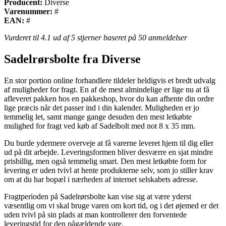
Producent:
Diverse
Varenummer:
#
EAN:
#
Vurderet til
4.1
ud af 5 stjerner baseret på
50
anmeldelser
Sadelrørsbolte fra Diverse
En stor portion online forhandlere tildeler heldigvis et bredt udvalg
af muligheder for fragt. En af de mest almindelige er lige nu at få
afleveret pakken hos en pakkeshop, hvor du kan afhente din ordre
lige præcis når det passer ind i din kalender. Muligheden er jo
temmelig let, samt mange gange desuden den mest letkøbte
mulighed for fragt ved køb af Sadelbolt med not 8 x 35 mm.
Du burde ydermere overveje at få varerne leveret hjem til dig eller
ud på dit arbejde. Leveringsformen bliver desværre en sjat mindre
prisbillig, men også temmelig smart. Den mest letkøbte form for
levering er uden tvivl at hente produkterne selv, som jo stiller krav
om at du har bopæl i nærheden af internet selskabets adresse.
Fragtperioden på Sadelrørsbolte kan vise sig at være yderst
væsentlig om vi skal bruge varen om kort tid, og i det øjemed er det
uden tvivl på sin plads at man kontrollerer den forventede
leveringstid for den pågældende vare.