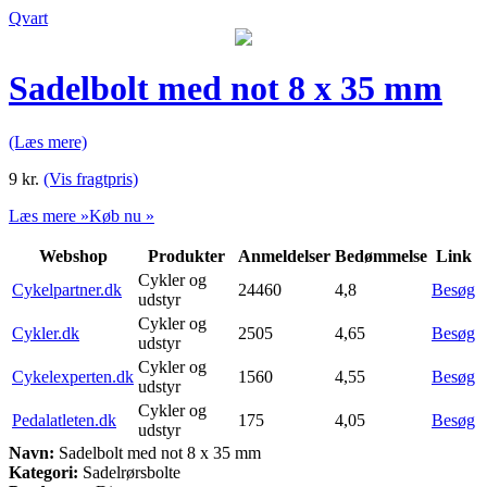
Qvart
Sadelbolt med not 8 x 35 mm
(Læs mere)
9
kr.
(Vis fragtpris)
Læs mere »
Køb nu »
Webshop
Produkter
Anmeldelser
Bedømmelse
Link
Cykler og
Cykelpartner.dk
24460
4,8
Besøg
udstyr
Cykler og
Cykler.dk
2505
4,65
Besøg
udstyr
Cykler og
Cykelexperten.dk
1560
4,55
Besøg
udstyr
Cykler og
Pedalatleten.dk
175
4,05
Besøg
udstyr
Navn:
Sadelbolt med not 8 x 35 mm
Kategori:
Sadelrørsbolte