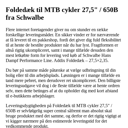
Foldedæk til MTB cykler 27,5" / 650B
fra Schwalbe
Flere internet foretagender giver nu om stunder en række
forskellige leveringsmåder. En sikker vinder er for nærværende
at få leveret til en pakkeshop, fordi det giver dig fuld fleksibilitet
til at hente de bestilte produkter når du har lyst. Fragtformen er
altså rigtig ukompliceret, samt i mange tilfælde desuden den
mest letkøbte form for levering ved køb af Schwalbe Hans
Dampf Performance Line. Addix Foldedæk – 27,5×2,35.
Du bør på samme måde påtænke at vælge udbringning til din
bolig eller til din arbejdsplads. Løsningen er i mange tilfælde en
tand mere pebret, men derudover ret ukompliceret. Den billigste
leveringsudgave vil dog i de fleste tilfælde være at hente ordren
selv, men dette betinges af at du opholder dig med kort afstand
til e-butikkens arbejdslager.
Leveringsdygtigheden på Foldedæk til MTB cykler 27,5" /
650B er selvfølgelig super central såfremt man absolut skal
bruge produktet med det samme, og derfor er det rigtig vigtigt at
vi kigger nærmere på den estimerede leveringstid for det
vedkommende produkt.