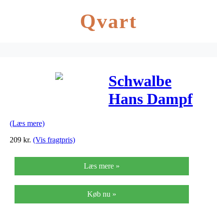
Qvart
Schwalbe
Hans Dampf
Performance
(Læs mere)
Line. Addix
209
kr.
(Vis fragtpris)
Foldedæk –
Læs mere »
27,5×2,35
Køb nu »