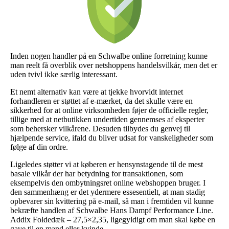
Inden nogen handler på en Schwalbe online forretning kunne
man reelt få overblik over netshoppens handelsvilkår, men det er
uden tvivl ikke særlig interessant.
Et nemt alternativ kan være at tjekke hvorvidt internet
forhandleren er støttet af e-mærket, da det skulle være en
sikkerhed for at online virksomheden føjer de officielle regler,
tillige med at netbutikken undertiden gennemses af eksperter
som behersker vilkårene. Desuden tilbydes du genvej til
hjælpende service, ifald du bliver udsat for vanskeligheder som
følge af din ordre.
Ligeledes støtter vi at køberen er hensynstagende til de mest
basale vilkår der har betydning for transaktionen, som
eksempelvis den ombytningsret online webshoppen bruger. I
den sammenhæng er det ydermere essesentielt, at man stadig
opbevarer sin kvittering på e-mail, så man i fremtiden vil kunne
bekræfte handlen af Schwalbe Hans Dampf Performance Line.
Addix Foldedæk – 27,5×2,35, ligegyldigt om man skal købe en
gave til en mand eller kvinde.