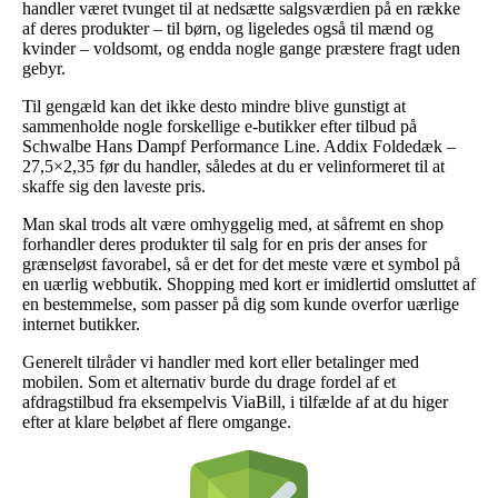
handler været tvunget til at nedsætte salgsværdien på en række
af deres produkter – til børn, og ligeledes også til mænd og
kvinder – voldsomt, og endda nogle gange præstere fragt uden
gebyr.
Til gengæld kan det ikke desto mindre blive gunstigt at
sammenholde nogle forskellige e-butikker efter tilbud på
Schwalbe Hans Dampf Performance Line. Addix Foldedæk –
27,5×2,35 før du handler, således at du er velinformeret til at
skaffe sig den laveste pris.
Man skal trods alt være omhyggelig med, at såfremt en shop
forhandler deres produkter til salg for en pris der anses for
grænseløst favorabel, så er det for det meste være et symbol på
en uærlig webbutik. Shopping med kort er imidlertid omsluttet af
en bestemmelse, som passer på dig som kunde overfor uærlige
internet butikker.
Generelt tilråder vi handler med kort eller betalinger med
mobilen. Som et alternativ burde du drage fordel af et
afdragstilbud fra eksempelvis ViaBill, i tilfælde af at du higer
efter at klare beløbet af flere omgange.