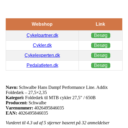
Webshop
Link
Cykelpartner.dk
Besøg
Cykler.dk
Besøg
Cykelexperten.dk
Besøg
Pedalatleten.dk
Besøg
Navn:
Schwalbe Hans Dampf Performance Line. Addix
Foldedæk – 27,5×2,35
Kategori:
Foldedæk til MTB cykler 27,5" / 650B
Producent:
Schwalbe
Varenummer:
4026495846035
EAN:
4026495846035
Vurderet til
4.3
ud af 5 stjerner baseret på
32
anmeldelser