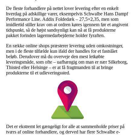
De fleste forhandlere på nettet lover levering efter en enkelt
hverdag på adskillige varer, eksempelvis Schwalbe Hans Dampf
Performance Line. Addix Foldedæk – 27,5×2,35, men som
imidlertid stiller krav om at ordren køres igennem før et angivent
tidspunkt, så de højst sandsynligt kan nå at få produkterne
pakket forinden lagermedarbejderne holder fyraften.
En række online shops præsterer levering uden omkostninger,
men i de fleste tilfælde kun ifald der handles for et fastslået
beløb. Derudover må du overveje den mest letkøbte
leveringsmåde, som ofte – uafhængig om man er nær Silkeborg,
Thisted eller Helsinge – er at få fragtmanden til at bringe
produkterne til et udleveringssted.
Det er ekstremt let gængeligt for alle at sammenholde priser på
tværs af online forhandlere, og derved har flere Schwalbe e-