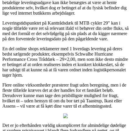
betalelige leveringsudgave kan ikke benægtes at være at hente
produkterne selv, hvilket dog er betinget af at du fysisk befinder dig
lige ved internet butikkens arbejdslager.
Leveringstidspunktet på Kanttrådsdæk til MTB cykler 29" kan i
nogle tilfælde være ret så relevant ifald vi behøver din ordre fluks, så
med det formål er det selvfølgelig på sin plads at du kigger nærmere
på den forventede leveringsdato på den pågældende vare.
En del online shops reklamerer med 1 hverdags levering på deres
bedst sælgende produkter, eksempelvis Schwalbe Hurricane
Performance Cross Tråddæk – 29×2,00, men som ikke desto mindre
er betinget af at orden realiseres inden et konkret klokkeslæt, så de
har udsigt til at kunne nå at få varen ordnet inden logistikpersonalet
tager hjem.
Flere online virksomheder præsterer fragt uden beregning, men i de
fleste tilfælde kræves det at der handles for et fastslået beløb.
Derudover kunne man tage den prisbilligste mulighed for fragt,
hvilket tit – uden hensyn til om du bor tæt på Taastrup, Ikast eller
Assens – vil være at få kørt dine varer til et afhentningssted.
Det er jo efterhånden vældig ukompliceret for almindelige dødelige
at vurdere prisniveauet i blandt flere forhandlere på nettet, og til