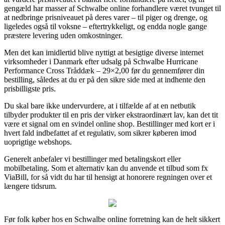
gengæld har masser af Schwalbe online forhandlere været tvunget til
at nedbringe prisniveauet på deres varer – til piger og drenge, og
ligeledes også til voksne – eftertrykkeligt, og endda nogle gange
præstere levering uden omkostninger.
Men det kan imidlertid blive nyttigt at besigtige diverse internet
virksomheder i Danmark efter udsalg på Schwalbe Hurricane
Performance Cross Tråddæk – 29×2,00 før du gennemfører din
bestilling, således at du er på den sikre side med at indhente den
prisbilligste pris.
Du skal bare ikke undervurdere, at i tilfælde af at en netbutik
tilbyder produkter til en pris der virker ekstraordinært lav, kan det tit
være et signal om en svindel online shop. Bestillinger med kort er i
hvert fald indbefattet af et regulativ, som sikrer køberen imod
uoprigtige webshops.
Generelt anbefaler vi bestillinger med betalingskort eller
mobilbetaling. Som et alternativ kan du anvende et tilbud som fx
ViaBill, for så vidt du har til hensigt at honorere regningen over et
længere tidsrum.
Før folk køber hos en Schwalbe online forretning kan de helt sikkert