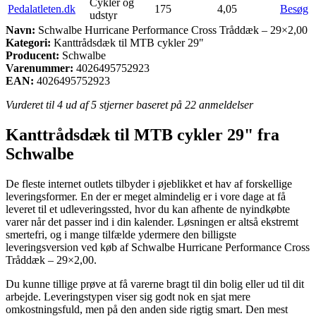
Cykler og
Pedalatleten.dk
175
4,05
Besøg
udstyr
Navn:
Schwalbe Hurricane Performance Cross Tråddæk – 29×2,00
Kategori:
Kanttrådsdæk til MTB cykler 29"
Producent:
Schwalbe
Varenummer:
4026495752923
EAN:
4026495752923
Vurderet til
4
ud af 5 stjerner baseret på
22
anmeldelser
Kanttrådsdæk til MTB cykler 29" fra
Schwalbe
De fleste internet outlets tilbyder i øjeblikket et hav af forskellige
leveringsformer. En der er meget almindelig er i vore dage at få
leveret til et udleveringssted, hvor du kan afhente de nyindkøbte
varer når det passer ind i din kalender. Løsningen er altså ekstremt
smertefri, og i mange tilfælde ydermere den billigste
leveringsversion ved køb af Schwalbe Hurricane Performance Cross
Tråddæk – 29×2,00.
Du kunne tillige prøve at få varerne bragt til din bolig eller ud til dit
arbejde. Leveringstypen viser sig godt nok en sjat mere
omkostningsfuld, men på den anden side rigtig smart. Den mest