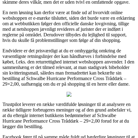
skimme deres vilkår, men det er uden tvivl en omfattende opgave.
En nem løsning kan derfor være at finde ud af hvorvidt online
webshoppen er e-mærke tilsluttet, siden det burde være en erklæring
om at webbutikken følger den officielle danske lovgivning, tillige
med at netshoppen jævnligt revideres af jurister der er indført i
reglerne på området. Derudover tilbydes du lejlighed til support,
hvis du skulle få problemstillinger som følge af din shopping.
Endvidere er det prisværdigt at du er omhyggelig omkring de
væsentligste retningslinjer der kan håndhæves i forbindelse med
købet, f.eks. den returrettighed internet webshoppen anvender. I den
sammenhæng er det tilmed relevant, at man stadigvæk bibeholder
sin kvitteringsmail, således man fremadrettet kan bekræfte sin
bestilling af Schwalbe Hurricane Performance Cross Tråddæk –
29×2,00, uafhængig om du er på shopping til en herre eller dame.
Trustpilot leverer en række værdifulde løsninger til at analysere en
række tidligere forbrugeres meninger og af den grund anbefaler vi,
at du eftergår internet butikkens bedømmelser af Schwalbe
Hurricane Performance Cross Tråddæk – 29×2,00 forud for at du
lægger din bestilling.
Facebook fører til på samme måde fuldt ud hæderlige løsninger til at