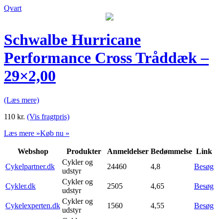
Qvart
Schwalbe Hurricane
Performance Cross Tråddæk –
29×2,00
(Læs mere)
110
kr.
(Vis fragtpris)
Læs mere »
Køb nu »
Webshop
Produkter
Anmeldelser
Bedømmelse
Link
Cykler og
Cykelpartner.dk
24460
4,8
Besøg
udstyr
Cykler og
Cykler.dk
2505
4,65
Besøg
udstyr
Cykler og
Cykelexperten.dk
1560
4,55
Besøg
udstyr