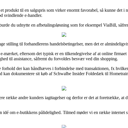
et produkt til en salgspris som virker enormt favorabel, så kunne det i 
d svindlende e-handler.
burde du udnytte en afbetalingsløsning som for eksempel ViaBill, såfremt 
age stilling til forhandlerens handelsbetingelser, men det er almindelig
mærket, eftersom det typisk er en tilkendegivelse af at online firmaet f
ghed til assistance, såfremt du forvoldes besvær ved din shopping.
 forhold der kan håndhæves i forbindelse med transaktionen, fx hvilken r
 tid kan dokumentere sit køb af Schwalbe Insider Foldedæk til Hometrai
ngere række andre kunders iagttagelser og derfor er det at foretrække, a
n idé om e-butikkens pålidelighed. Tilmed møder vi en række internet 