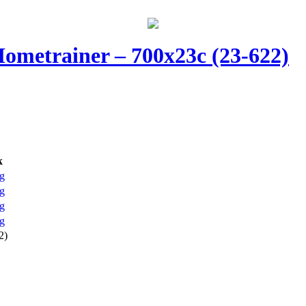
Hometrainer – 700x23c (23-622)
k
g
g
g
g
2)