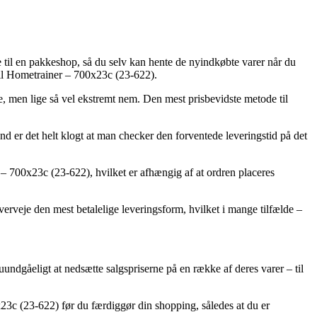
 til en pakkeshop, så du selv kan hente de nyindkøbte varer når du
til Hometrainer – 700x23c (23-622).
re, men lige så vel ekstremt nem. Den mest prisbevidste metode til
und er det helt klogt at man checker den forventede leveringstid på det
 – 700x23c (23-622), hvilket er afhængig af at ordren placeres
overveje den mest betalelige leveringsform, hvilket i mange tilfælde –
 uundgåeligt at nedsætte salgspriserne på en række af deres varer – til
x23c (23-622) før du færdiggør din shopping, således at du er