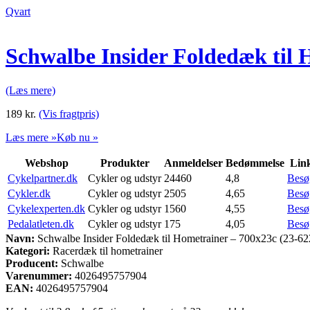
Qvart
Schwalbe Insider Foldedæk til 
(Læs mere)
189
kr.
(Vis fragtpris)
Læs mere »
Køb nu »
Webshop
Produkter
Anmeldelser
Bedømmelse
Lin
Cykelpartner.dk
Cykler og udstyr
24460
4,8
Besø
Cykler.dk
Cykler og udstyr
2505
4,65
Besø
Cykelexperten.dk
Cykler og udstyr
1560
4,55
Besø
Pedalatleten.dk
Cykler og udstyr
175
4,05
Besø
Navn:
Schwalbe Insider Foldedæk til Hometrainer – 700x23c (23-62
Kategori:
Racerdæk til hometrainer
Producent:
Schwalbe
Varenummer:
4026495757904
EAN:
4026495757904