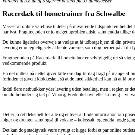
Vurderet til
3.8
ud af 5 stjerner baseret på
33
anmeldelser
Racerdæk til hometrainer fra Schwalbe
Masser af online varehuse tildeler på nuværende tidspunkt en hel del 
har lyst. Fragtmetoden er jo meget uproblematisk, samt endda tillige
Du kunne ligeledes overveje at vælge at få udbragt hjem til din privata
levering er unægtelig selv at hente varerne, som dog beroer på at du 
Fragtperioden på Racerdæk til hometrainer er selvfølgelig ret så vigtig
vedkommende produkt.
En del outlets på nettet giver løfte om dag-til-dag fragt på mange af
forinden et givent klokkeslæt, så at de med sikkerhed kan nå at få pro
Indtil flere netbutikker yder levering uden betaling, men i reglen er d
om du befinder sig tæt på Viborg, Frederikshavn eller Lemvig – vil være 
Det er jo ret fleksibelt for alle og enhver at finde information om pris
piger og drenge, samt også til voksne – kolossalt, og endda nogle gang
Det kan dog stadigvæk være nyttigt at kigge forbi et par online outle