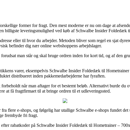
forskellige former for fragt. Den mest moderne er nu om dage at afsende
 den billigste leveringsmulighed ved køb af Schwalbe Insider Foldedæk 
dresse eller til hvor du arbejder. Metoden bliver som regel en sjat dyre
fysisk befinder dig nær online webshoppens arbejdslager.
 forudsat man står og skal bruge ordren inden for kort tid, og af den gr
 butikkens varer, eksempelvis Schwalbe Insider Foldedæk til Hometrainer
duktet distribueret inden pakkemedarbejderne har fyraften.
et forbeholdt når man aftager for et bestemt beløb. Alternativt burde du 
at få fragtfirmaet til at bringe ordren til et udleveringssted.
er fra flere e-shops, og følgelig har utallige Schwalbe e-shops fundet det
e frembyde fri fragt.
ts efter rabatkoder på Schwalbe Insider Foldedæk til Hometrainer – 700