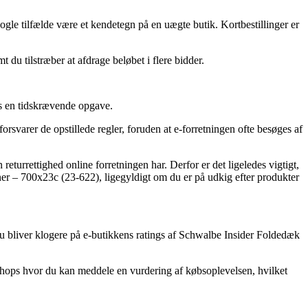
nogle tilfælde være et kendetegn på en uægte butik. Kortbestillinger er
du tilstræber at afdrage beløbet i flere bidder.
vis en tidskrævende opgave.
orsvarer de opstillede regler, foruden at e-forretningen ofte besøges af
eturrettighed online forretningen har. Derfor er det ligeledes vigtigt,
ner – 700x23c (23-622), ligegyldigt om du er på udkig efter produkter
t du bliver klogere på e-butikkens ratings af Schwalbe Insider Foldedæk
shops hvor du kan meddele en vurdering af købsoplevelsen, hvilket