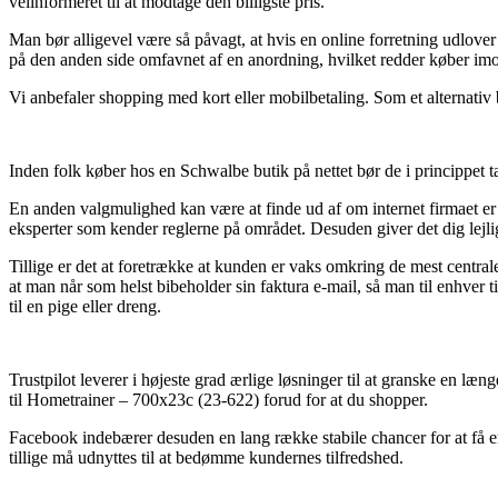
velinformeret til at modtage den billigste pris.
Man bør alligevel være så påvagt, at hvis en online forretning udlover 
på den anden side omfavnet af en anordning, hvilket redder køber imo
Vi anbefaler shopping med kort eller mobilbetaling. Som et alternativ 
Inden folk køber hos en Schwalbe butik på nettet bør de i princippet t
En anden valgmulighed kan være at finde ud af om internet firmaet er e-
eksperter som kender reglerne på området. Desuden giver det dig lejli
Tillige er det at foretrække at kunden er vaks omkring de mest centrale
at man når som helst bibeholder sin faktura e-mail, så man til enhver
til en pige eller dreng.
Trustpilot leverer i højeste grad ærlige løsninger til at granske en læ
til Hometrainer – 700x23c (23-622) forud for at du shopper.
Facebook indebærer desuden en lang række stabile chancer for at få e
tillige må udnyttes til at bedømme kundernes tilfredshed.