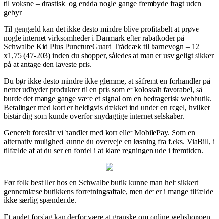
til voksne – drastisk, og endda nogle gange frembyde fragt uden
gebyr.
Til gengæld kan det ikke desto mindre blive profitabelt at prøve
nogle internet virksomheder i Danmark efter rabatkoder på
Schwalbe Kid Plus PunctureGuard Tråddæk til barnevogn – 12
x1,75 (47-203) inden du shopper, således at man er usvigeligt sikker
på at antage den laveste pris.
Du bør ikke desto mindre ikke glemme, at såfremt en forhandler på
nettet udbyder produkter til en pris som er kolossalt favorabel, så
burde det mange gange være et signal om en bedragerisk webbutik.
Betalinger med kort er heldigvis dækket ind under en regel, hvilket
bistår dig som kunde overfor snydagtige internet selskaber.
Generelt foreslår vi handler med kort eller MobilePay. Som en
alternativ mulighed kunne du overveje en løsning fra f.eks. ViaBill, i
tilfælde af at du ser en fordel i at klare regningen ude i fremtiden.
Før folk bestiller hos en Schwalbe butik kunne man helt sikkert
gennemlæse butikkens forretningsaftale, men det er i mange tilfælde
ikke særlig spændende.
Et andet forslag kan derfor være at granske om online webshoppen