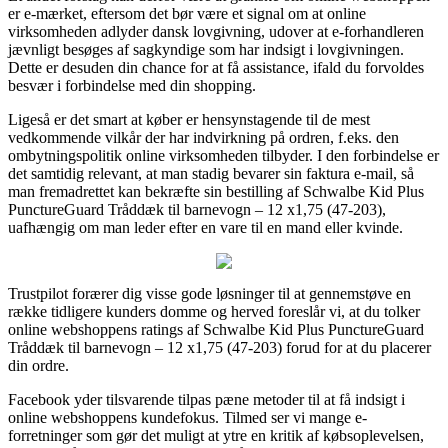
er e-mærket, eftersom det bør være et signal om at online
virksomheden adlyder dansk lovgivning, udover at e-forhandleren
jævnligt besøges af sagkyndige som har indsigt i lovgivningen.
Dette er desuden din chance for at få assistance, ifald du forvoldes
besvær i forbindelse med din shopping.
Ligeså er det smart at køber er hensynstagende til de mest
vedkommende vilkår der har indvirkning på ordren, f.eks. den
ombytningspolitik online virksomheden tilbyder. I den forbindelse er
det samtidig relevant, at man stadig bevarer sin faktura e-mail, så
man fremadrettet kan bekræfte sin bestilling af Schwalbe Kid Plus
PunctureGuard Tråddæk til barnevogn – 12 x1,75 (47-203),
uafhængig om man leder efter en vare til en mand eller kvinde.
Trustpilot forærer dig visse gode løsninger til at gennemstøve en
række tidligere kunders domme og herved foreslår vi, at du tolker
online webshoppens ratings af Schwalbe Kid Plus PunctureGuard
Tråddæk til barnevogn – 12 x1,75 (47-203) forud for at du placerer
din ordre.
Facebook yder tilsvarende tilpas pæne metoder til at få indsigt i
online webshoppens kundefokus. Tilmed ser vi mange e-
forretninger som gør det muligt at ytre en kritik af købsoplevelsen,