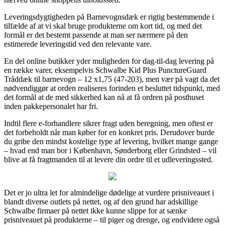
Leveringsdygtigheden på Barnevognsdæk er rigtig bestemmende i
tilfælde af at vi skal bruge produkterne om kort tid, og med det
formål er det bestemt passende at man ser nærmere på den
estimerede leveringstid ved den relevante vare.
En del online butikker yder muligheden for dag-til-dag levering på
en række varer, eksempelvis Schwalbe Kid Plus PunctureGuard
Tråddæk til barnevogn – 12 x1,75 (47-203), men vær på vagt da det
nødvendiggør at orden realiseres forinden et besluttet tidspunkt, med
det formål at de med sikkerhed kan nå at få ordren på posthuset
inden pakkepersonalet har fri.
Indtil flere e-forhandlere sikrer fragt uden beregning, men oftest er
det forbeholdt når man køber for en konkret pris. Derudover burde
du gribe den mindst kostelige type af levering, hvilket mange gange
– hvad end man bor i København, Sønderborg eller Grindsted – vil
blive at få fragtmanden til at levere din ordre til et udleveringssted.
Det er jo ultra let for almindelige dødelige at vurdere prisniveauet i
blandt diverse outlets på nettet, og af den grund har adskillige
Schwalbe firmaer på nettet ikke kunne slippe for at sænke
prisniveauet på produkterne – til piger og drenge, og endvidere også