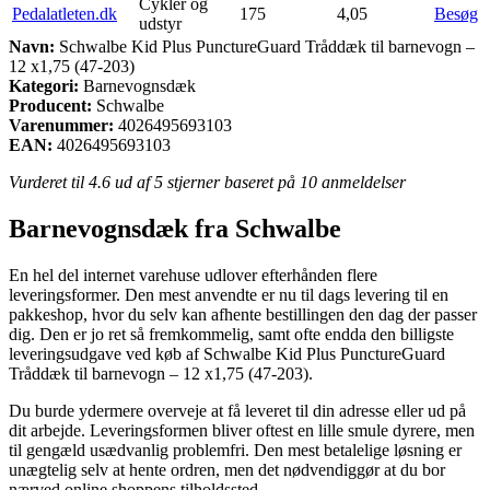
Cykler og
Pedalatleten.dk
175
4,05
Besøg
udstyr
Navn:
Schwalbe Kid Plus PunctureGuard Tråddæk til barnevogn –
12 x1,75 (47-203)
Kategori:
Barnevognsdæk
Producent:
Schwalbe
Varenummer:
4026495693103
EAN:
4026495693103
Vurderet til
4.6
ud af 5 stjerner baseret på
10
anmeldelser
Barnevognsdæk fra Schwalbe
En hel del internet varehuse udlover efterhånden flere
leveringsformer. Den mest anvendte er nu til dags levering til en
pakkeshop, hvor du selv kan afhente bestillingen den dag der passer
dig. Den er jo ret så fremkommelig, samt ofte endda den billigste
leveringsudgave ved køb af Schwalbe Kid Plus PunctureGuard
Tråddæk til barnevogn – 12 x1,75 (47-203).
Du burde ydermere overveje at få leveret til din adresse eller ud på
dit arbejde. Leveringsformen bliver oftest en lille smule dyrere, men
til gengæld usædvanlig problemfri. Den mest betalelige løsning er
unægtelig selv at hente ordren, men det nødvendiggør at du bor
nærved online shoppens tilholdssted.