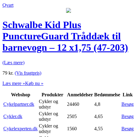
Qvart
Schwalbe Kid Plus
PunctureGuard Tråddæk til
barnevogn – 12 x1,75 (47-203)
(Læs mere)
79
kr.
(Vis fragtpris)
Læs mere »
Køb nu »
Webshop
Produkter
Anmeldelser
Bedømmelse
Link
Cykler og
Cykelpartner.dk
24460
4,8
Besøg
udstyr
Cykler og
Cykler.dk
2505
4,65
Besøg
udstyr
Cykler og
Cykelexperten.dk
1560
4,55
Besøg
udstyr