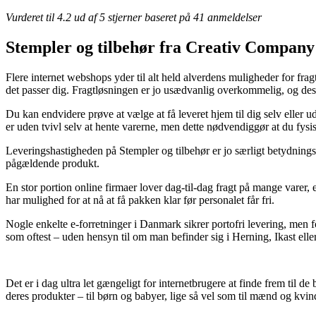
Vurderet til
4.2
ud af 5 stjerner baseret på
41
anmeldelser
Stempler og tilbehør fra Creativ Company
Flere internet webshops yder til alt held alverdens muligheder for frag
det passer dig. Fragtløsningen er jo usædvanlig overkommelig, og des
Du kan endvidere prøve at vælge at få leveret hjem til dig selv eller u
er uden tvivl selv at hente varerne, men dette nødvendiggør at du fysi
Leveringshastigheden på Stempler og tilbehør er jo særligt betydningsfu
pågældende produkt.
En stor portion online firmaer lover dag-til-dag fragt på mange varer, 
har mulighed for at nå at få pakken klar før personalet får fri.
Nogle enkelte e-forretninger i Danmark sikrer portofri levering, men fo
som oftest – uden hensyn til om man befinder sig i Herning, Ikast eller
Det er i dag ultra let gængeligt for internetbrugere at finde frem til 
deres produkter – til børn og babyer, lige så vel som til mænd og kvin