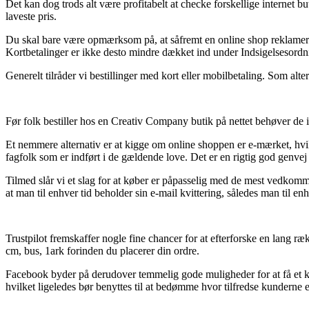
Det kan dog trods alt være profitabelt at checke forskellige internet b
laveste pris.
Du skal bare være opmærksom på, at såfremt en online shop reklamerer 
Kortbetalinger er ikke desto mindre dækket ind under Indsigelsesordn
Generelt tilråder vi bestillinger med kort eller mobilbetaling. Som alte
Før folk bestiller hos en Creativ Company butik på nettet behøver de 
Et nemmere alternativ er at kigge om online shoppen er e-mærket, hvilke
fagfolk som er indført i de gældende love. Det er en rigtig god genvej ti
Tilmed slår vi et slag for at køber er påpasselig med de mest vedkomme
at man til enhver tid beholder sin e-mail kvittering, således man til e
Trustpilot fremskaffer nogle fine chancer for at efterforske en lang ræ
cm, bus, 1ark forinden du placerer din ordre.
Facebook byder på derudover temmelig gode muligheder for at få et ki
hvilket ligeledes bør benyttes til at bedømme hvor tilfredse kunderne e