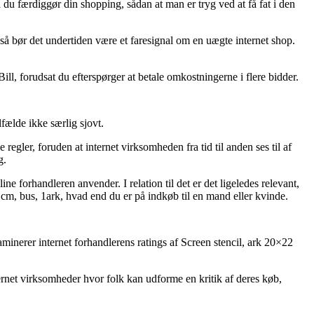
n du færdiggør din shopping, sådan at man er tryg ved at få fat i den
så bør det undertiden være et faresignal om en uægte internet shop.
Bill, forudsat du efterspørger at betale omkostningerne i flere bidder.
fælde ikke særlig sjovt.
egler, foruden at internet virksomheden fra tid til anden ses til af
g.
 forhandleren anvender. I relation til det er det ligeledes relevant,
2 cm, bus, 1ark, hvad end du er på indkøb til en mand eller kvinde.
aminerer internet forhandlerens ratings af Screen stencil, ark 20×22
rnet virksomheder hvor folk kan udforme en kritik af deres køb,