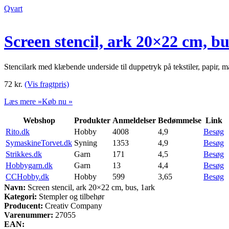
Qvart
Screen stencil, ark 20×22 cm, bu
Stencilark med klæbende underside til duppetryk på tekstiler, papir, 
72
kr.
(Vis fragtpris)
Læs mere »
Køb nu »
Webshop
Produkter
Anmeldelser
Bedømmelse
Link
Rito.dk
Hobby
4008
4,9
Besøg
SymaskineTorvet.dk
Syning
1353
4,9
Besøg
Strikkes.dk
Garn
171
4,5
Besøg
Hobbygarn.dk
Garn
13
4,4
Besøg
CCHobby.dk
Hobby
599
3,65
Besøg
Navn:
Screen stencil, ark 20×22 cm, bus, 1ark
Kategori:
Stempler og tilbehør
Producent:
Creativ Company
Varenummer:
27055
EAN: