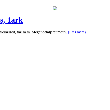
s, 1ark
malerlærred, træ m.m. Meget detaljeret motiv.
(Læs mere)