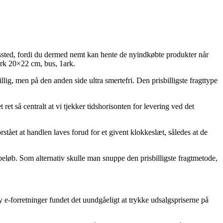
ingssted, fordi du dermed nemt kan hente de nyindkøbte produkter når
ark 20×22 cm, bus, 1ark.
llig, men på den anden side ultra smertefri. Den prisbilligste fragttype
et så centralt at vi tjekker tidshorisonten for levering ved det
stået at handlen laves forud for et givent klokkeslæt, således at de
 beløb. Som alternativ skulle man snuppe den prisbilligste fragtmetode,
ny e-forretninger fundet det uundgåeligt at trykke udsalgspriserne på