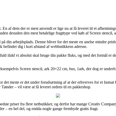
t. En af dem der er mest anvendt er lige nu at få leveret til et afhentn
uden desuden den mest betalelige fragttype ved køb af Screen stencil, 
d på din arbejdsplads. Denne bliver for det meste en anelse mindre prisbi
sk befinder dig i kort afstand af webbutikkens adresse.
ld ifald vi absolut skal bruge din pakke fluks, og med det formål er det r
eksempelvis Screen stencil, ark 20×22 cm, bus, 1ark, der dog er underfor
r det meste er det under forudsætning af at der erhverves for et fastsat
 Tønder – vil være at få leveret ordren til en pakkeshop.
de bedste priser fra flere netbutikker, og derfor har mange Creativ Compa
der – en hel del, og endda nogle gange frembyde gratis fragt.