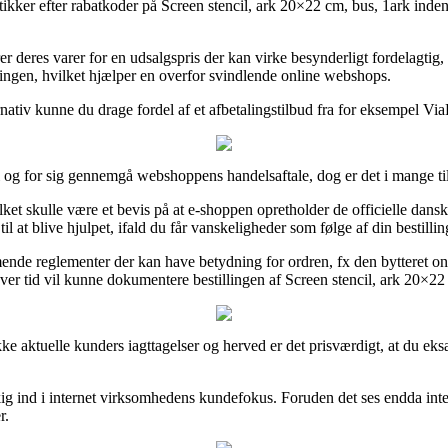
utikker efter rabatkoder på Screen stencil, ark 20×22 cm, bus, 1ark inde
deres varer for en udsalgspris der kan virke besynderligt fordelagtig, 
ingen, hvilket hjælper en overfor svindlende online webshops.
rnativ kunne du drage fordel af et afbetalingstilbud fra for eksempel Via
i og for sig gennemgå webshoppens handelsaftale, dog er det i mange til
t skulle være et bevis på at e-shoppen opretholder de officielle danske r
l at blive hjulpet, ifald du får vanskeligheder som følge af din bestillin
nde reglementer der kan have betydning for ordren, fx den bytteret online
nhver tid vil kunne dokumentere bestillingen af Screen stencil, ark 20×2
kke aktuelle kunders iagttagelser og herved er det prisværdigt, at du eks
g ind i internet virksomhedens kundefokus. Foruden det ses endda inte
r.