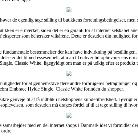
er de egentlig tage stilling til butikkens forretningsbetingelser, men 
tikken er e-mærket, siden det er en garanti for at internet selskabet an
f eksperter som behersker vilkårene. Dette er desuden din mulighed for
e fundamentale bestemmelser der kan have indvirkning på bestillingen,
delse er det tilmed essesentielt, at man til enhver tid opbevarer ens e-ma
ingle, Classic White, ligegyldigt om man er på udkig efter et produkt ti
uligheder for at gennemstøve flere andre forbrugeres betragtninger og 
Sebra Embrace Hylde Single, Classic White forinden du shopper.
re genveje til at få indblik i netshoppens kundetilfredshed. I øvrigt e
soplevelsen, som desuden må drages fordel af til at tage stilling til hvor
te samarbejder med en del internet shops i Danmark idet vi formidler dere
 ordre.