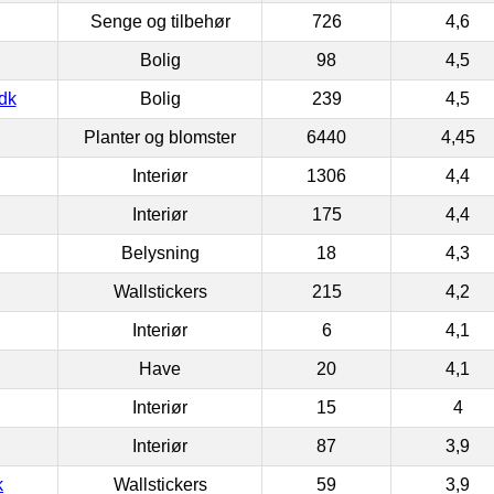
Senge og tilbehør
726
4,6
Bolig
98
4,5
dk
Bolig
239
4,5
Planter og blomster
6440
4,45
Interiør
1306
4,4
Interiør
175
4,4
Belysning
18
4,3
Wallstickers
215
4,2
Interiør
6
4,1
Have
20
4,1
Interiør
15
4
Interiør
87
3,9
k
Wallstickers
59
3,9