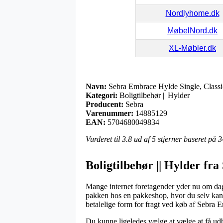
Nordlyhome.dk
MøbelNord.dk
XL-Møbler.dk
Navn:
Sebra Embrace Hylde Single, Classi
Kategori:
Boligtilbehør || Hylder
Producent:
Sebra
Varenummer:
14885129
EAN:
5704680049834
Vurderet til
3.8
ud af 5 stjerner baseret på
3
Boligtilbehør || Hylder fra
Mange internet foretagender yder nu om dage
pakken hos en pakkeshop, hvor du selv kan h
betalelige form for fragt ved køb af Sebra 
Du kunne ligeledes vælge at vælge at få udbra