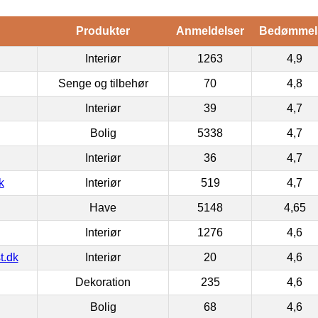
Produkter
Anmeldelser
Bedømmel
Interiør
1263
4,9
Senge og tilbehør
70
4,8
Interiør
39
4,7
Bolig
5338
4,7
Interiør
36
4,7
k
Interiør
519
4,7
Have
5148
4,65
Interiør
1276
4,6
t.dk
Interiør
20
4,6
Dekoration
235
4,6
Bolig
68
4,6