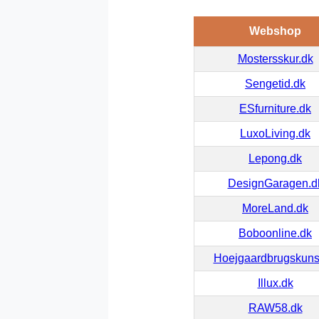
Webshop
Mostersskur.dk
Sengetid.dk
ESfurniture.dk
LuxoLiving.dk
Lepong.dk
DesignGaragen.d
MoreLand.dk
Boboonline.dk
Hoejgaardbrugskuns
Illux.dk
RAW58.dk