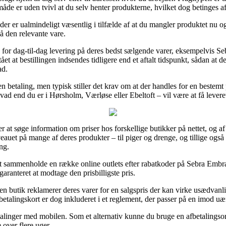
de er uden tvivl at du selv henter produkterne, hvilket dog betinges af 
der er ualmindeligt væsentlig i tilfælde af at du mangler produktet nu og 
å den relevante vare.
n for dag-til-dag levering på deres bedst sælgende varer, eksempelvis 
 at bestillingen indsendes tidligere end et aftalt tidspunkt, sådan at d
ad.
 betaling, men typisk stiller det krav om at der handles for en bestemt
hvad end du er i Hørsholm, Værløse eller Ebeltoft – vil være at få leveret
r at søge information om priser hos forskellige butikker på nettet, og a
veauet på mange af deres produkter – til piger og drenge, og tillige også 
ng.
t sammenholde en række online outlets efter rabatkoder på Sebra Embr
aranteret at modtage den prisbilligste pris.
n butik reklamerer deres varer for en salgspris der kan virke usædvanli
etalingskort er dog inkluderet i et reglement, der passer på en imod uær
etalinger med mobilen. Som et alternativ kunne du bruge en afbetalingsor
 over flere uger.