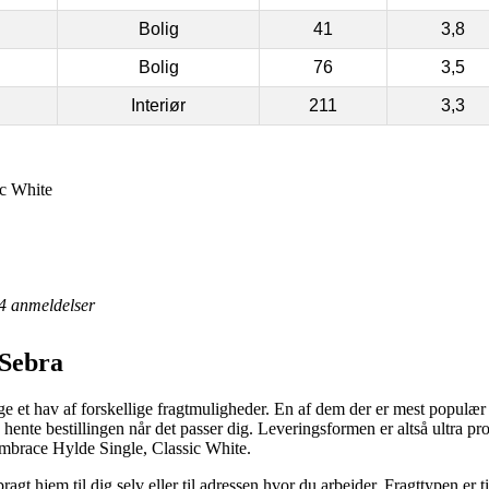
Bolig
41
3,8
Bolig
76
3,5
Interiør
211
3,3
c White
4
anmeldelser
 Sebra
 et hav af forskellige fragtmuligheder. En af dem der er mest populær 
ente bestillingen når det passer dig. Leveringsformen er altså ultra pr
Embrace Hylde Single, Classic White.
gt hjem til dig selv eller til adressen hvor du arbejder. Fragttypen er ti