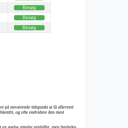
Besøg
Besøg
Besøg
er på nuværende tidspunkt at få afleveret
oblemfri, og ofte endvidere den mest
t en anelse mindre prisbillig, men ligeledes