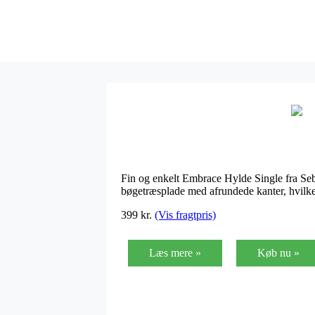
Fin og enkelt Embrace Hylde Single fra Se
bøgetræsplade med afrundede kanter, hvilke
399
kr.
(Vis fragtpris)
Læs mere »
Køb nu »