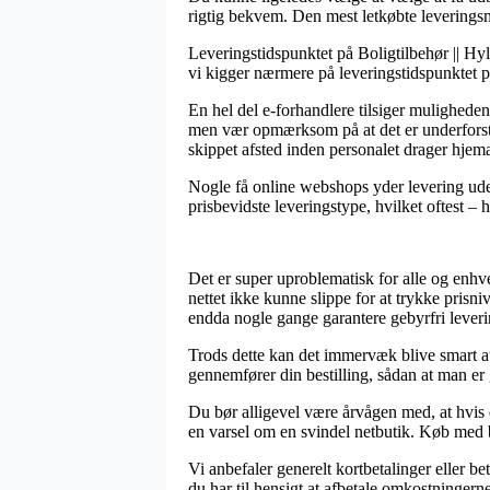
rigtig bekvem. Den mest letkøbte leveringsmå
Leveringstidspunktet på Boligtilbehør || Hyl
vi kigger nærmere på leveringstidspunktet p
En hel del e-forhandlere tilsiger mulighede
men vær opmærksom på at det er underforstået
skippet afsted inden personalet drager hjem
Nogle få online webshops yder levering uden
prisbevidste leveringstype, hvilket oftest – 
Det er super uproblematisk for alle og enhve
nettet ikke kunne slippe for at trykke prisni
endda nogle gange garantere gebyrfri leveri
Trods dette kan det immervæk blive smart a
gennemfører din bestilling, sådan at man er g
Du bør alligevel være årvågen med, at hvis e
en varsel om en svindel netbutik. Køb med b
Vi anbefaler generelt kortbetalinger eller b
du har til hensigt at afbetale omkostningerne