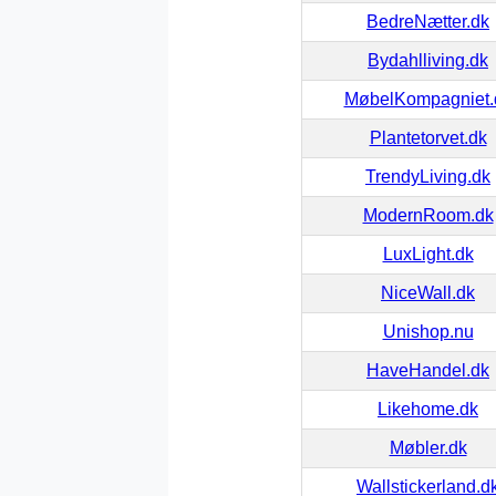
BedreNætter.dk
Bydahlliving.dk
MøbelKompagniet.
Plantetorvet.dk
TrendyLiving.dk
ModernRoom.dk
LuxLight.dk
NiceWall.dk
Unishop.nu
HaveHandel.dk
Likehome.dk
Møbler.dk
Wallstickerland.d