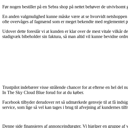
Før nogen bestiller på en Sebra shop på nettet behøver de utvivlsomt
En anden valgmulighed kunne måske være at se hvorvidt netshoppen er ve
ofte overvåges af fagmænd som er meget bekendte med reglementet på
Udover dette foreslår vi at kunden er klar over de mest vitale vilkår
stadigvæk bibeholder sin faktura, så man altid vil kunne bevidne or
Trustpilot indebærer visse strålende chancer for at efterse en hel del
In The Sky Cloud Blue forud for at du køber.
Facebook tilbyder derudover ret så udmærkede genveje til at få indsig
service, som lige så vel kan tages i brug til afvejning af kundernes tilf
Denne side finansieres af annonceindtægter. Vi hjælper en gruppe af w