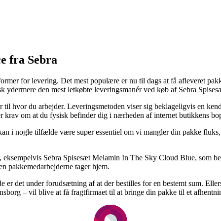
ce fra Sebra
rmer for levering. Det mest populære er nu til dags at få afleveret pakk
ypisk ydermere den mest letkøbte leveringsmanér ved køb af Sebra Spis
er til hvor du arbejder. Leveringsmetoden viser sig beklageligvis en ken
ler krav om at du fysisk befinder dig i nærheden af internet butikkens bo
n i nogle tilfælde være super essentiel om vi mangler din pakke fluks, s
r, eksempelvis Sebra Spisesæt Melamin In The Sky Cloud Blue, som betin
inden pakkemedarbejderne tager hjem.
 er det under forudsætning af at der bestilles for en bestemt sum. Eller
borg – vil blive at få fragtfirmaet til at bringe din pakke til et afhentni