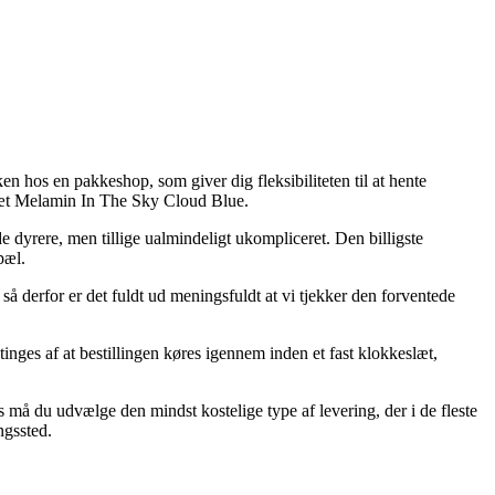
en hos en pakkeshop, som giver dig fleksibiliteten til at hente
esæt Melamin In The Sky Cloud Blue.
de dyrere, men tillige ualmindeligt ukompliceret. Den billigste
pæl.
å derfor er det fuldt ud meningsfuldt at vi tjekker den forventede
ges af at bestillingen køres igennem inden et fast klokkeslæt,
s må du udvælge den mindst kostelige type af levering, der i de fleste
ngssted.