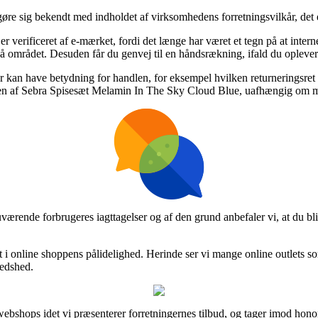
 gøre sig bekendt med indholdet af virksomhedens forretningsvilkår, de
rificeret af e-mærket, fordi det længe har været et tegn på at internet
 området. Desuden får du genvej til en håndsrækning, ifald du oplever
 der kan have betydning for handlen, for eksempel hvilken returneringsre
dren af Sebra Spisesæt Melamin In The Sky Cloud Blue, uafhængig om ma
 nuværende forbrugeres iagttagelser og af den grund anbefaler vi, at du
t i online shoppens pålidelighed. Herinde ser vi mange online outlets 
redshed.
ebshops idet vi præsenterer forretningernes tilbud, og tager imod honor