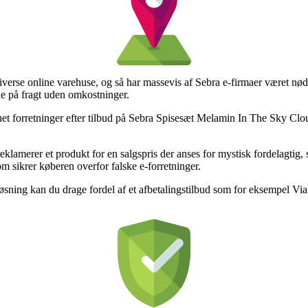
iverse online varehuse, og så har massevis af Sebra e-firmaer været nødt 
de på fragt uden omkostninger.
ternet forretninger efter tilbud på Sebra Spisesæt Melamin In The Sky Clo
p reklamerer et produkt for en salgspris der anses for mystisk fordelagti
om sikrer køberen overfor falske e-forretninger.
øsning kan du drage fordel af et afbetalingstilbud som for eksempel ViaB