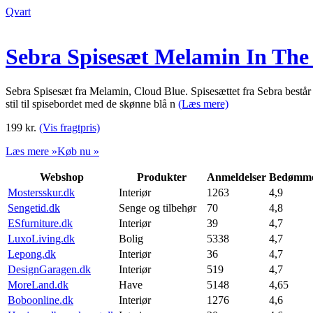
Qvart
Sebra Spisesæt Melamin In The
Sebra Spisesæt fra Melamin, Cloud Blue. Spisesættet fra Sebra består af
stil til spisebordet med de skønne blå n
(Læs mere)
199
kr.
(Vis fragtpris)
Læs mere »
Køb nu »
Webshop
Produkter
Anmeldelser
Bedømme
Mostersskur.dk
Interiør
1263
4,9
Sengetid.dk
Senge og tilbehør
70
4,8
ESfurniture.dk
Interiør
39
4,7
LuxoLiving.dk
Bolig
5338
4,7
Lepong.dk
Interiør
36
4,7
DesignGaragen.dk
Interiør
519
4,7
MoreLand.dk
Have
5148
4,65
Boboonline.dk
Interiør
1276
4,6