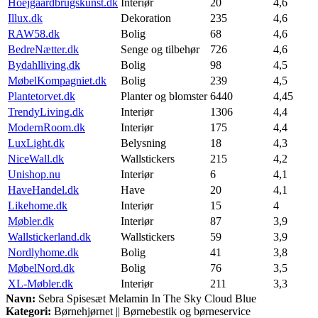
Hoejgaardbrugskunst.dk
Interiør
20
4,6
Illux.dk
Dekoration
235
4,6
RAW58.dk
Bolig
68
4,6
BedreNætter.dk
Senge og tilbehør
726
4,6
Bydahlliving.dk
Bolig
98
4,5
MøbelKompagniet.dk
Bolig
239
4,5
Plantetorvet.dk
Planter og blomster
6440
4,45
TrendyLiving.dk
Interiør
1306
4,4
ModernRoom.dk
Interiør
175
4,4
LuxLight.dk
Belysning
18
4,3
NiceWall.dk
Wallstickers
215
4,2
Unishop.nu
Interiør
6
4,1
HaveHandel.dk
Have
20
4,1
Likehome.dk
Interiør
15
4
Møbler.dk
Interiør
87
3,9
Wallstickerland.dk
Wallstickers
59
3,9
Nordlyhome.dk
Bolig
41
3,8
MøbelNord.dk
Bolig
76
3,5
XL-Møbler.dk
Interiør
211
3,3
Navn:
Sebra Spisesæt Melamin In The Sky Cloud Blue
Kategori:
Børnehjørnet || Børnebestik og børneservice