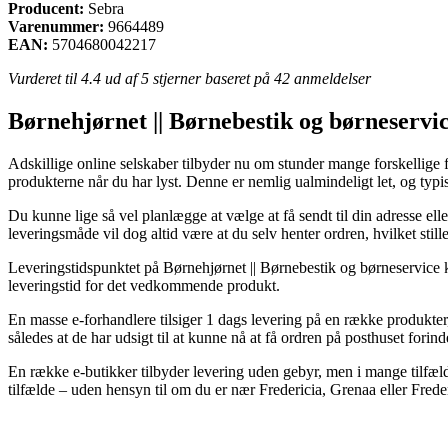
Producent:
Sebra
Varenummer:
9664489
EAN:
5704680042217
Vurderet til
4.4
ud af 5 stjerner baseret på
42
anmeldelser
Børnehjørnet || Børnebestik og børneservi
Adskillige online selskaber tilbyder nu om stunder mange forskellige fo
produkterne når du har lyst. Denne er nemlig ualmindeligt let, og t
Du kunne lige så vel planlægge at vælge at få sendt til din adresse ell
leveringsmåde vil dog altid være at du selv henter ordren, hvilket stil
Leveringstidspunktet på Børnehjørnet || Børnebestik og børneservice ka
leveringstid for det vedkommende produkt.
En masse e-forhandlere tilsiger 1 dags levering på en række produkte
således at de har udsigt til at kunne nå at få ordren på posthuset for
En række e-butikker tilbyder levering uden gebyr, men i mange tilfælde
tilfælde – uden hensyn til om du er nær Fredericia, Grenaa eller Fredens