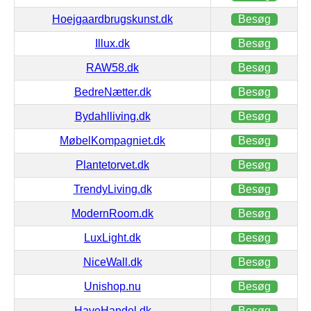
Hoejgaardbrugskunst.dk
Besøg
Illux.dk
Besøg
RAW58.dk
Besøg
BedreNætter.dk
Besøg
Bydahlliving.dk
Besøg
MøbelKompagniet.dk
Besøg
Plantetorvet.dk
Besøg
TrendyLiving.dk
Besøg
ModernRoom.dk
Besøg
LuxLight.dk
Besøg
NiceWall.dk
Besøg
Unishop.nu
Besøg
HaveHandel.dk
Besøg