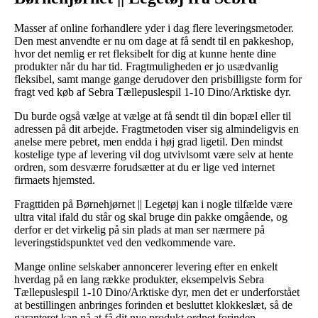
Masser af online forhandlere yder i dag flere leveringsmetoder.
Den mest anvendte er nu om dage at få sendt til en pakkeshop,
hvor det nemlig er ret fleksibelt for dig at kunne hente dine
produkter når du har tid. Fragtmuligheden er jo usædvanlig
fleksibel, samt mange gange derudover den prisbilligste form for
fragt ved køb af Sebra Tællepuslespil 1-10 Dino/Arktiske dyr.
Du burde også vælge at vælge at få sendt til din bopæl eller til
adressen på dit arbejde. Fragtmetoden viser sig almindeligvis en
anelse mere pebret, men endda i høj grad ligetil. Den mindst
kostelige type af levering vil dog utvivlsomt være selv at hente
ordren, som desværre forudsætter at du er lige ved internet
firmaets hjemsted.
Fragttiden på Børnehjørnet || Legetøj kan i nogle tilfælde være
ultra vital ifald du står og skal bruge din pakke omgående, og
derfor er det virkelig på sin plads at man ser nærmere på
leveringstidspunktet ved den vedkommende vare.
Mange online selskaber annoncerer levering efter en enkelt
hverdag på en lang række produkter, eksempelvis Sebra
Tællepuslespil 1-10 Dino/Arktiske dyr, men det er underforstået
at bestillingen anbringes forinden et besluttet klokkeslæt, så de
garanteret kan nå at få dit nye produkt ordnet forinden