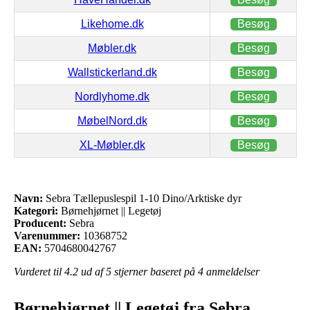
Likehome.dk
Besøg
Møbler.dk
Besøg
Wallstickerland.dk
Besøg
Nordlyhome.dk
Besøg
MøbelNord.dk
Besøg
XL-Møbler.dk
Besøg
Navn:
Sebra Tællepuslespil 1-10 Dino/Arktiske dyr
Kategori:
Børnehjørnet || Legetøj
Producent:
Sebra
Varenummer:
10368752
EAN:
5704680042767
Vurderet til
4.2
ud af 5 stjerner baseret på
4
anmeldelser
Børnehjørnet || Legetøj fra Sebra