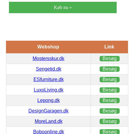
Køb nu »
Webshop
Link
Mostersskur.dk
Besøg
Sengetid.dk
Besøg
ESfurniture.dk
Besøg
LuxoLiving.dk
Besøg
Lepong.dk
Besøg
DesignGaragen.dk
Besøg
MoreLand.dk
Besøg
Boboonline.dk
Besøg