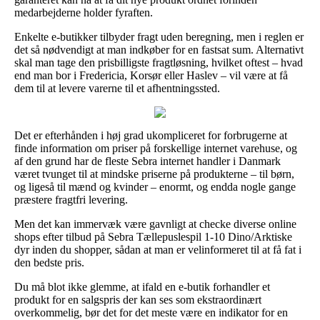
medarbejderne holder fyraften.
Enkelte e-butikker tilbyder fragt uden beregning, men i reglen er
det så nødvendigt at man indkøber for en fastsat sum. Alternativt
skal man tage den prisbilligste fragtløsning, hvilket oftest – hvad
end man bor i Fredericia, Korsør eller Haslev – vil være at få
dem til at levere varerne til et afhentningssted.
Det er efterhånden i høj grad ukompliceret for forbrugerne at
finde information om priser på forskellige internet varehuse, og
af den grund har de fleste Sebra internet handler i Danmark
været tvunget til at mindske priserne på produkterne – til børn,
og ligeså til mænd og kvinder – enormt, og endda nogle gange
præstere fragtfri levering.
Men det kan immervæk være gavnligt at checke diverse online
shops efter tilbud på Sebra Tællepuslespil 1-10 Dino/Arktiske
dyr inden du shopper, sådan at man er velinformeret til at få fat i
den bedste pris.
Du må blot ikke glemme, at ifald en e-butik forhandler et
produkt for en salgspris der kan ses som ekstraordinært
overkommelig, bør det for det meste være en indikator for en