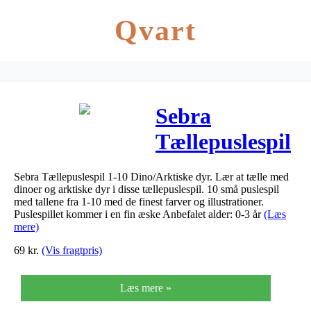
Qvart
Sebra
Tællepuslespil
1-10
Sebra Tællepuslespil 1-10 Dino/Arktiske dyr. Lær at tælle med
Dino/Arktiske
dinoer og arktiske dyr i disse tællepuslespil. 10 små puslespil
med tallene fra 1-10 med de finest farver og illustrationer.
dyr
Puslespillet kommer i en fin æske Anbefalet alder: 0-3 år
(Læs
mere)
69
kr.
(Vis fragtpris)
Læs mere »