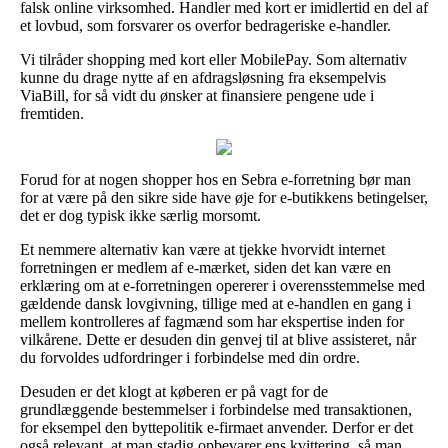
falsk online virksomhed. Handler med kort er imidlertid en del af
et lovbud, som forsvarer os overfor bedrageriske e-handler.
Vi tilråder shopping med kort eller MobilePay. Som alternativ
kunne du drage nytte af en afdragsløsning fra eksempelvis
ViaBill, for så vidt du ønsker at finansiere pengene ude i
fremtiden.
Forud for at nogen shopper hos en Sebra e-forretning bør man
for at være på den sikre side have øje for e-butikkens betingelser,
det er dog typisk ikke særlig morsomt.
Et nemmere alternativ kan være at tjekke hvorvidt internet
forretningen er medlem af e-mærket, siden det kan være en
erklæring om at e-forretningen opererer i overensstemmelse med
gældende dansk lovgivning, tillige med at e-handlen en gang i
mellem kontrolleres af fagmænd som har ekspertise inden for
vilkårene. Dette er desuden din genvej til at blive assisteret, når
du forvoldes udfordringer i forbindelse med din ordre.
Desuden er det klogt at køberen er på vagt for de
grundlæggende bestemmelser i forbindelse med transaktionen,
for eksempel den byttepolitik e-firmaet anvender. Derfor er det
også relevant, at man stadig opbevarer ens kvittering, så man