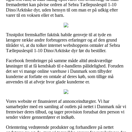
fremadrettet kan påvise ordren af Sebra Tællepuslespil 1-10
Dino/Arktiske dyr, uden hensyn til om man er på udkig efter
varer til en voksen eller et barn.
Trustpilot fremskaffer faktisk habile genveje til at tyde en
længere række andre forbrugeres erfaringer og af den grund
tilråder vi, at du tolker internet webshoppens omtaler af Sebra
Tællepuslespil 1-10 Dino/Arktiske dyr før du bestiller.
Facebook frembringer på samme måde altid ønskværdige
løsninger til at få kendskab til e-handlens pålidelighed. Foruden
det ser vi mange online varehuse i Danmark som tilbyder
kunderne at forfatte en omtale af deres køb, som tillige må
anvendes til at afveje hvor glade kunderne er.
Vores website er finansieret af annonceindtægter. Vi har
samarbejder med en samling af outlets på nettet i Danmark når vi
fremviser deres tilbud, og tager provision forudsat den person vi
sender videre gennemfører et indkøb.
Orientering vedrørende produkter og forhandlere på nettet