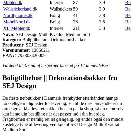
Møbler.dk
Interiør
87
3,9
Be
Wallstickerland.dk
Wallstickers
59
3,9
Be
Nordlyhome.dk
Bolig
41
3,8
Be
MøbelNord.dk
Bolig
76
3,5
Be
XL-Møbler.dk
Interiør
211
3,3
Be
Navn:
SEJ Design Multi Kvadrat Medium Sort
Kategori:
Boligtilbehør || Dekorationsbakker
Producent:
SEJ Design
Varenummer:
13866211
EAN:
5792303420009
Vurderet til
4.7
ud af 5 stjerner baseret på
17
anmeldelser
Boligtilbehør || Dekorationsbakker fra
SEJ Design
De fleste netbutikker i Danmark frembyder efterhånden mange
forskellige muligheder for levering. En af de mest anvendte er nu
om dage at få afleveret pakken hos en pakkeshop, så du nemt selv
kan hente din bestilling når det passer ind i din hverdag.
Fragtformen er nemlig ret let gængelig, og endda også den mindst
kostelige type af levering ved køb af SEJ Design Multi Kvadrat
Medium Sort.