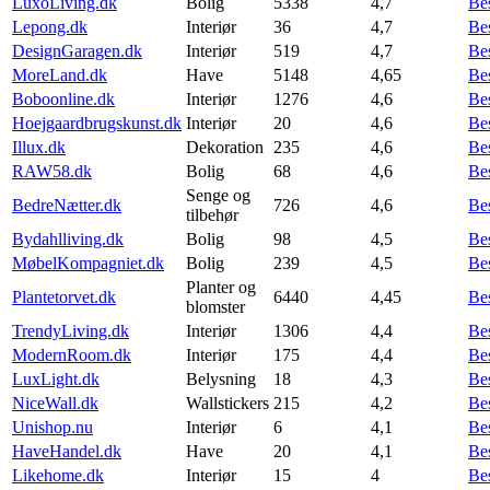
LuxoLiving.dk
Bolig
5338
4,7
Be
Lepong.dk
Interiør
36
4,7
Be
DesignGaragen.dk
Interiør
519
4,7
Be
MoreLand.dk
Have
5148
4,65
Be
Boboonline.dk
Interiør
1276
4,6
Be
Hoejgaardbrugskunst.dk
Interiør
20
4,6
Be
Illux.dk
Dekoration
235
4,6
Be
RAW58.dk
Bolig
68
4,6
Be
Senge og
BedreNætter.dk
726
4,6
Be
tilbehør
Bydahlliving.dk
Bolig
98
4,5
Be
MøbelKompagniet.dk
Bolig
239
4,5
Be
Planter og
Plantetorvet.dk
6440
4,45
Be
blomster
TrendyLiving.dk
Interiør
1306
4,4
Be
ModernRoom.dk
Interiør
175
4,4
Be
LuxLight.dk
Belysning
18
4,3
Be
NiceWall.dk
Wallstickers
215
4,2
Be
Unishop.nu
Interiør
6
4,1
Be
HaveHandel.dk
Have
20
4,1
Be
Likehome.dk
Interiør
15
4
Be