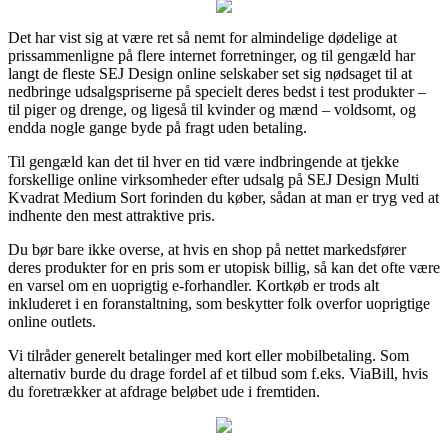
Det har vist sig at være ret så nemt for almindelige dødelige at
prissammenligne på flere internet forretninger, og til gengæld har
langt de fleste SEJ Design online selskaber set sig nødsaget til at
nedbringe udsalgspriserne på specielt deres bedst i test produkter –
til piger og drenge, og ligeså til kvinder og mænd – voldsomt, og
endda nogle gange byde på fragt uden betaling.
Til gengæld kan det til hver en tid være indbringende at tjekke
forskellige online virksomheder efter udsalg på SEJ Design Multi
Kvadrat Medium Sort forinden du køber, sådan at man er tryg ved at
indhente den mest attraktive pris.
Du bør bare ikke overse, at hvis en shop på nettet markedsfører
deres produkter for en pris som er utopisk billig, så kan det ofte være
en varsel om en uoprigtig e-forhandler. Kortkøb er trods alt
inkluderet i en foranstaltning, som beskytter folk overfor uoprigtige
online outlets.
Vi tilråder generelt betalinger med kort eller mobilbetaling. Som
alternativ burde du drage fordel af et tilbud som f.eks. ViaBill, hvis
du foretrækker at afdrage beløbet ude i fremtiden.