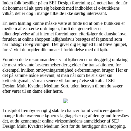
Inden folk bestiller på en SEJ Design forretning på nettet kan de når
alt kommer til alt gøre sig bekendt med indholdet af e-butikkens
vilkår, det er dog i mange tilfælde ikke særlig interessant.
En nem løsning kunne måske være at finde ud af om e-butikken er
medlem af e-mærke ordningen, fordi det generelt er en
tilkendegivelse af at internet forretningen efterfølger de danske love,
foruden at online shoppen lejlighedsvis besøges af fagmænd som
har indsigt i lovgivningen. Det giver dig lejlighed til at blive hjulpet,
for så vidt du møder dilemmaer i forbindelse med dit køb.
Foruden dette rekommanderer vi at køberen er omhyggelig omkring
de mest relevante bestemmelser der gælder for transaktionen, for
eksempel hvilken ombytningsrettighed e-forretningen bruger. Her er
det på samme måde relevant, at man når som helst sikrer sin
kvitteringsmail, så man senere vil kunne påvise sit køb af SEJ
Design Multi Kvadrat Medium Sort, uden hensyn til om du søger
efter varer til en dame eller herre.
Trustpilot frembyder rigtig stabile chancer for at verificere ganske
mange forhenværende køberes iagttagelser og af den grund foreslåes
det, at du gennemgår online virksomhedens anmeldelser af SEJ
Design Multi Kvadrat Medium Sort før du færdiggør din shopping.