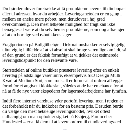
Du bør derudover foretrække at få produkterne leveret til din bopæl
eller til adressen hvor du arbejder. Leveringsmetoden er en gang i
mellem en anelse mere pebret, men derudover i høj grad
overkommelig. Den mest letkøbte mulighed for fragt kan ikke
benægtes at være at du selv henter produkterne, som dog afhænger
af at du bor lige ved e-butikkens lager.
Fragtperioden på Boligtilbehør || Dekorationsbakker er selvfølgelig
ultra vigtig i tilfælde af at vi absolut skal bruge varen lige om lidt, så
af den grund er det faktisk fornuftigt at vi tjekker det estimerede
leveringstidspunkt for den relevante vare.
Størstedelen af online butikker præsterer levering efter en enkelt
hverdag på adskillige varenumre, eksempelvis SEJ Design Multi
Kvadrat Medium Sort, som trods alt er forudsat at ordren aflægges
forud for et angivent klokkeslæt, således at de har en chance for at
nå at få de nye varer ekspederet før lagermedarbejderne har fyraften.
Indtil flere internet varehuse yder portofri levering, men i reglen er
det forbeholdt når du indkøber for en bestemt pris. Desuden burde
du vælge den mest betalelige leveringsmodel, hvilket oftest –
uafhængig om man opholder sig tæt på Esbjerg, Farum eller
Hundested – er at få dem til at levere ordren til et udleveringssted.