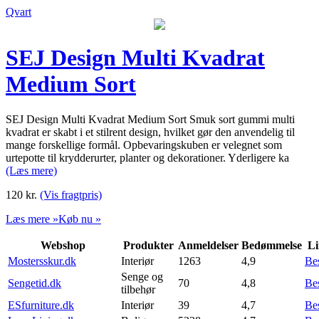
Qvart
SEJ Design Multi Kvadrat
Medium Sort
SEJ Design Multi Kvadrat Medium Sort Smuk sort gummi multi
kvadrat er skabt i et stilrent design, hvilket gør den anvendelig til
mange forskellige formål. Opbevaringskuben er velegnet som
urtepotte til krydderurter, planter og dekorationer. Yderligere ka
(Læs mere)
120
kr.
(Vis fragtpris)
Læs mere »
Køb nu »
Webshop
Produkter
Anmeldelser
Bedømmelse
Li
Mostersskur.dk
Interiør
1263
4,9
Be
Senge og
Sengetid.dk
70
4,8
Be
tilbehør
ESfurniture.dk
Interiør
39
4,7
Be