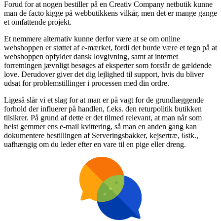
Forud for at nogen bestiller på en Creativ Company netbutik kunne
man de facto kigge på webbutikkens vilkår, men det er mange gange
et omfattende projekt.
Et nemmere alternativ kunne derfor være at se om online
webshoppen er støttet af e-mærket, fordi det burde være et tegn på at
webshoppen opfylder dansk lovgivning, samt at internet
forretningen jævnligt besøges af eksperter som forstår de gældende
love. Derudover giver det dig lejlighed til support, hvis du bliver
udsat for problemstillinger i processen med din ordre.
Ligeså slår vi et slag for at man er på vagt for de grundlæggende
forhold der influerer på handlen, f.eks. den returpolitik butikken
tilsikrer. På grund af dette er det tilmed relevant, at man når som
helst gemmer ens e-mail kvittering, så man en anden gang kan
dokumentere bestillingen af Serveringsbakker, kejsertræ, 6stk.,
uafhængig om du leder efter en vare til en pige eller dreng.