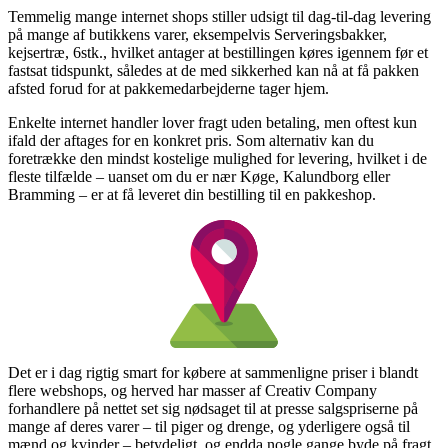
Temmelig mange internet shops stiller udsigt til dag-til-dag levering
på mange af butikkens varer, eksempelvis Serveringsbakker,
kejsertræ, 6stk., hvilket antager at bestillingen køres igennem før et
fastsat tidspunkt, således at de med sikkerhed kan nå at få pakken
afsted forud for at pakkemedarbejderne tager hjem.
Enkelte internet handler lover fragt uden betaling, men oftest kun
ifald der aftages for en konkret pris. Som alternativ kan du
foretrække den mindst kostelige mulighed for levering, hvilket i de
fleste tilfælde – uanset om du er nær Køge, Kalundborg eller
Bramming – er at få leveret din bestilling til en pakkeshop.
Det er i dag rigtig smart for købere at sammenligne priser i blandt
flere webshops, og herved har masser af Creativ Company
forhandlere på nettet set sig nødsaget til at presse salgspriserne på
mange af deres varer – til piger og drenge, og yderligere også til
mænd og kvinder – betydeligt, og endda nogle gange byde på fragt