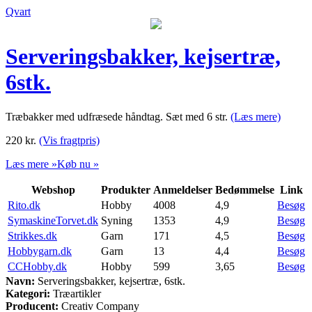
Qvart
Serveringsbakker, kejsertræ,
6stk.
Træbakker med udfræsede håndtag. Sæt med 6 str.
(Læs mere)
220
kr.
(Vis fragtpris)
Læs mere »
Køb nu »
Webshop
Produkter
Anmeldelser
Bedømmelse
Link
Rito.dk
Hobby
4008
4,9
Besøg
SymaskineTorvet.dk
Syning
1353
4,9
Besøg
Strikkes.dk
Garn
171
4,5
Besøg
Hobbygarn.dk
Garn
13
4,4
Besøg
CCHobby.dk
Hobby
599
3,65
Besøg
Navn:
Serveringsbakker, kejsertræ, 6stk.
Kategori:
Træartikler
Producent:
Creativ Company