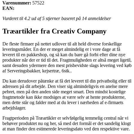
Varenummer:
57522
EAN:
Vurderet til
4.2
ud af 5 stjerner baseret på
14
anmeldelser
Træartikler fra Creativ Company
De fleste firmaer på nettet udlover til alt held diverse forskellige
leveringsmåder. En der er meget almindelig er i vore dage at få
leveret til en pakkeshop, og så kan du bare gå forbi efter dine nye
produkter når der er tid til det. Fragtmuligheden er altså meget ligetil,
samt desuden ydermere den mest prisbevidste slags levering ved køb
af Serveringsbakker, kejsertræ, 6stk..
Du kan derudover påtænke at få det leveret til din privatbolig eller til
adressen på dit arbejde. Den viser sig almindeligvis en anelse mere
pebret, men på den anden side meget smart. Den mindst kostelige
fragtmetode kan ikke modsiges at være selv at hente produkterne,
men dette står og falder med at du lever i nærheden af e-firmaets
arbejdslager.
Fragtperioden på Træartikler er selvfølgelig temmelig central når vi
behøver produktet nu og her, så med det formål er det sandelig klogt
at man finder den estimerede leveringsdato ved den respektive vare.