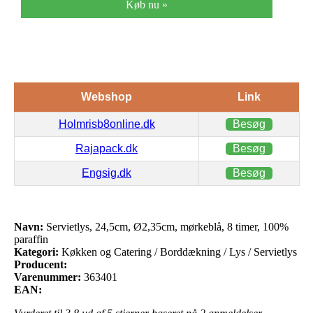
Køb nu »
Webshop
Link
Holmrisb8online.dk
Besøg
Rajapack.dk
Besøg
Engsig.dk
Besøg
Navn:
Servietlys, 24,5cm, Ø2,35cm, mørkeblå, 8 timer, 100%
paraffin
Kategori:
Køkken og Catering / Borddækning / Lys / Servietlys
Producent:
Varenummer:
363401
EAN: