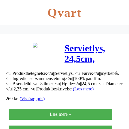
Qvart
Servietlys,
24,5cm,
Ø2,35cm,
<u||Produktbetegnelse:</u||Servietlys. <u||Farve:</u||mørkeblå.
mørkeblå, 8
<u||Ingredienser/sammensætning:</u||100% paraffin.
<u||Brændetid:</u||8 timer. <u||Højde:</u||24,5 cm. <u||Diameter:
timer, 100%
</u||2,35 cm. <u||Produktbeskrivelse
(Læs mere)
269
kr.
(Vis fragtpris)
paraffin
Læs mere »