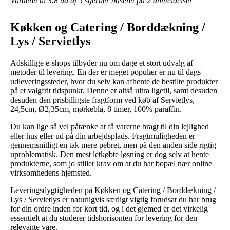
Vurderet til
3.8
ud af 5 stjerner baseret på
2
anmeldelser
Køkken og Catering / Borddækning /
Lys / Servietlys
Adskillige e-shops tilbyder nu om dage et stort udvalg af
metoder til levering. En der er meget populær er nu til dags
udleveringssteder, hvor du selv kan afhente de bestilte produkter
på et valgfrit tidspunkt. Denne er altså ultra ligetil, samt desuden
desuden den prisbilligste fragtform ved køb af Servietlys,
24,5cm, Ø2,35cm, mørkeblå, 8 timer, 100% paraffin.
Du kan lige så vel påtænke at få varerne bragt til din lejlighed
eller hus eller ud på din arbejdsplads. Fragtmuligheden er
gennemsnitligt en tak mere pebret, men på den anden side rigtig
uproblematisk. Den mest letkøbte løsning er dog selv at hente
produkterne, som jo stiller krav om at du har bopæl nær online
virksomhedens hjemsted.
Leveringsdygtigheden på Køkken og Catering / Borddækning /
Lys / Servietlys er naturligvis særligt vigtig forudsat du har brug
for din ordre inden for kort tid, og i det øjemed er det virkelig
essentielt at du studerer tidshorisonten for levering for den
relevante vare.