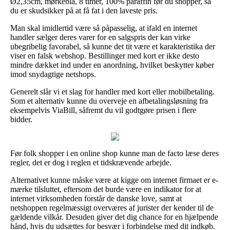
Ø2,35cm, mørkeblå, 8 timer, 100% paraffin før du shopper, så
du er skudsikker på at få fat i den laveste pris.
Man skal imidlertid være så påpasselig, at ifald en internet
handler sælger deres varer for en salgspris der kan virke
ubegribelig favorabel, så kunne det tit være et karakteristika der
viser en falsk webshop. Bestillinger med kort er ikke desto
mindre dækket ind under en anordning, hvilket beskytter køber
imod snydagtige netshops.
Generelt slår vi et slag for handler med kort eller mobilbetaling.
Som et alternativ kunne du overveje en afbetalingsløsning fra
eksempelvis ViaBill, såfremt du vil godtgøre prisen i flere
bidder.
Før folk shopper i en online shop kunne man de facto læse deres
regler, det er dog i reglen et tidskrævende arbejde.
Alternativet kunne måske være at kigge om internet firmaet er e-
mærke tilsluttet, eftersom det burde være en indikator for at
internet virksomheden forstår de danske love, samt at
netshoppen regelmæssigt overværes af jurister der kender til de
gældende vilkår. Desuden giver det dig chance for en hjælpende
hånd, hvis du udsættes for besvær i forbindelse med dit indkøb.