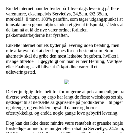
En del internet handler byder på 1 hverdags levering på flere
varenumre, eksempelvis Servietlys, 24,5cm, Ø2,35cm,
mørkeblå, 8 timer, 100% paraffin, som tager udgangspunkt i at
transaktionen gennemføres inden et givent tidspunkt, således at
de kan nå at få de nye varer ordnet forinden
pakkemedarbejderne har fyraften.
Enkelte internet outlets byder på levering uden betaling, men
ofte afkræver det at der shoppes for en bestemt sum. Som
alternativ skal du gribe den mest letkøbte fragtform, hvilket i
mange tilfælde – ligegyldigt om man er nær Herning, Værløse
eller Faaborg – vil blive at få kørt dine varer til et
udleveringssted.
Det er jo rigtig fleksibelt for forbrugerne at prissammenligne fra
diverse webshops, og ergo har langt de fleste webshops set sig
nødsaget til at nedsætte salgspriserne på produkterne – til piger
og drenge, og endvidere også til damer og herrer –
eftertrykkeligt, og endda nogle gange love gebyrfri levering.
Dog kan det ikke desto mindre være rentabelt at granske nogle
forskellige online forretninger efter rabat på Servietlys, 24,5cm,