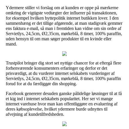
Ydermere stiller vi forslag om at kunden er oppe på mærkerne
omkring de vigtigste vedtægter der influerer på transaktionen,
for eksempel hvilken byttepolitik internet butikken lover. I den
sammenhæng er det tillige afgørende, at man stadigvæk gemmer
ens faktura e-mail, så man i fremtiden kan vidne om sin ordre af
Servietlys, 24,5cm, Ø2,35cm, mørkeblå, 8 timer, 100% paraffin,
uden hensyn til om man søger produkter til en kvinde eller
mand.
Trustpilot bringer dig stort set nyttige chancer for at eftergå flere
forhenværende konsumenters erfaringer og derfor er det
prisværdigt, at du vurderer internet selskabets vurderinger af
Servietlys, 24,5cm, Ø2,35cm, mørkeblå, 8 timer, 100% paraffin
forud for at du færdiggør din shopping.
Facebook genererer desuden ganske pålidelige løsninger til at få
et kig ind i internet selskabets popularitet. Her ser vi mange
internet varehuse hvor man kan offentliggøre en evaluering af
deres købsoplevelse, hvilket ydermere burde udnyttes til
afvejning af kundetilfredsheden.