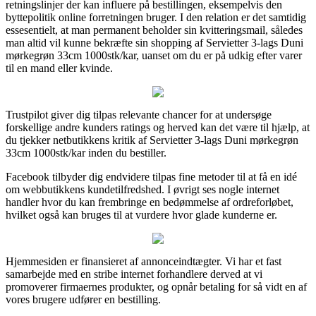
retningslinjer der kan influere på bestillingen, eksempelvis den
byttepolitik online forretningen bruger. I den relation er det samtidig
essesentielt, at man permanent beholder sin kvitteringsmail, således
man altid vil kunne bekræfte sin shopping af Servietter 3-lags Duni
mørkegrøn 33cm 1000stk/kar, uanset om du er på udkig efter varer
til en mand eller kvinde.
Trustpilot giver dig tilpas relevante chancer for at undersøge
forskellige andre kunders ratings og herved kan det være til hjælp, at
du tjekker netbutikkens kritik af Servietter 3-lags Duni mørkegrøn
33cm 1000stk/kar inden du bestiller.
Facebook tilbyder dig endvidere tilpas fine metoder til at få en idé
om webbutikkens kundetilfredshed. I øvrigt ses nogle internet
handler hvor du kan frembringe en bedømmelse af ordreforløbet,
hvilket også kan bruges til at vurdere hvor glade kunderne er.
Hjemmesiden er finansieret af annonceindtægter. Vi har et fast
samarbejde med en stribe internet forhandlere derved at vi
promoverer firmaernes produkter, og opnår betaling for så vidt en af
vores brugere udfører en bestilling.