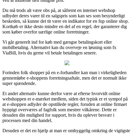
ved at indhente den billigste pris.
Du må trods alt være obs på, at såfremt en internet webshop
udbyder deres varer til en salgspris som kan ses som besynderligt
beskeden, så kunne det tit være en indikator for en fup online shop.
Kortkøb er ikke desto mindre en del af en regel, der garanterer dig
som køber overfor uærlige online forretninger.
Vi går generelt ind for køb med gængse betalingskort eller
mobilbetaling. Alternativt kan du overveje en løsning som fx
ViaBill, hvis du gerne vil betale betalingen senere.
Forinden folk shopper på en e-forhandler kan man i virkeligheden
gennemløbe e-shoppens forretningsaftale, men det er normalt ikke
super spændende.
Et andet alternativ kunne derfor være at efterse hvorvidt online
webshoppen er e-mærket medlem, siden det typisk er et sympol på
at e-shoppen adlyder de opstillede regler, foruden at online firmaet
hyppigt overværes af fagfolk som mestrer vilkårene. Dette er
desuden din mulighed for support, hvis du oplever besvær i
processen med din handel.
Desuden er det en hjælp at man er omhyggelig omkring de vigtigste