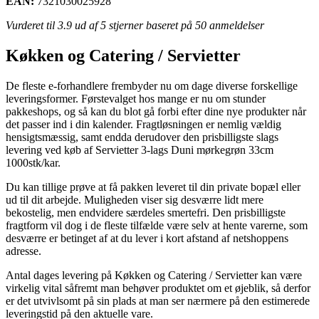
EAN:
7321030025928
Vurderet til
3.9
ud af 5 stjerner baseret på
50
anmeldelser
Køkken og Catering / Servietter
De fleste e-forhandlere frembyder nu om dage diverse forskellige
leveringsformer. Førstevalget hos mange er nu om stunder
pakkeshops, og så kan du blot gå forbi efter dine nye produkter når
det passer ind i din kalender. Fragtløsningen er nemlig vældig
hensigtsmæssig, samt endda derudover den prisbilligste slags
levering ved køb af Servietter 3-lags Duni mørkegrøn 33cm
1000stk/kar.
Du kan tillige prøve at få pakken leveret til din private bopæl eller
ud til dit arbejde. Muligheden viser sig desværre lidt mere
bekostelig, men endvidere særdeles smertefri. Den prisbilligste
fragtform vil dog i de fleste tilfælde være selv at hente varerne, som
desværre er betinget af at du lever i kort afstand af netshoppens
adresse.
Antal dages levering på Køkken og Catering / Servietter kan være
virkelig vital såfremt man behøver produktet om et øjeblik, så derfor
er det utvivlsomt på sin plads at man ser nærmere på den estimerede
leveringstid på den aktuelle vare.