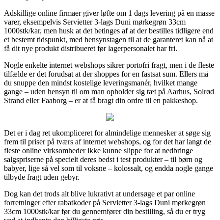
Adskillige online firmaer giver løfte om 1 dags levering på en masse
varer, eksempelvis Servietter 3-lags Duni mørkegrøn 33cm
1000stk/kar, men husk at det betinges af at der bestilles tidligere end
et bestemt tidspunkt, med hensynstagen til at de garanteret kan nå at
få dit nye produkt distribueret før lagerpersonalet har fri.
Nogle enkelte internet webshops sikrer portofri fragt, men i de fleste
tilfælde er det forudsat at der shoppes for en fastsat sum. Ellers må
du snuppe den mindst kostelige leveringsmanér, hvilket mange
gange – uden hensyn til om man opholder sig tæt på Aarhus, Solrød
Strand eller Faaborg – er at få bragt din ordre til en pakkeshop.
Det er i dag ret ukompliceret for almindelige mennesker at søge sig
frem til priser på tværs af internet webshops, og for det har langt de
fleste online virksomheder ikke kunne slippe for at nedbringe
salgspriserne på specielt deres bedst i test produkter – til børn og
babyer, lige så vel som til voksne – kolossalt, og endda nogle gange
tilbyde fragt uden gebyr.
Dog kan det trods alt blive lukrativt at undersøge et par online
forretninger efter rabatkoder på Servietter 3-lags Duni mørkegrøn
33cm 1000stk/kar før du gennemfører din bestilling, så du er tryg