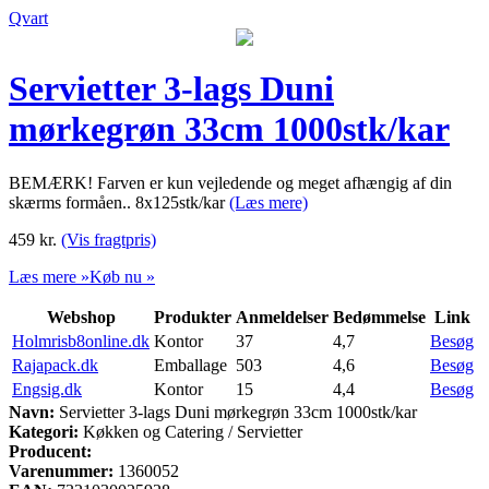
Qvart
Servietter 3-lags Duni
mørkegrøn 33cm 1000stk/kar
BEMÆRK! Farven er kun vejledende og meget afhængig af din
skærms formåen.. 8x125stk/kar
(Læs mere)
459
kr.
(Vis fragtpris)
Læs mere »
Køb nu »
Webshop
Produkter
Anmeldelser
Bedømmelse
Link
Holmrisb8online.dk
Kontor
37
4,7
Besøg
Rajapack.dk
Emballage
503
4,6
Besøg
Engsig.dk
Kontor
15
4,4
Besøg
Navn:
Servietter 3-lags Duni mørkegrøn 33cm 1000stk/kar
Kategori:
Køkken og Catering / Servietter
Producent:
Varenummer:
1360052