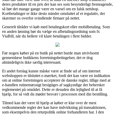
deres produkter til en pris der kan ses som besynderligt fremragende,
så bør det mange gange være en varsel om en falsk netshop.
Kortbetalinger er ikke desto mindre omsluttet af et regulativ, der
skærmer os overfor svindlende firmaer på nettet.
Generelt tilråder vi køb med betalingskort eller mobilbetaling. Som
en anden løsning bør du vælge en afbetalingsordning som fx
ViaBill, når du hellere vil klare betalingen i flere bidder.
Før nogen køber på en butik på nettet burde man utvivlsomt
gennemlæse butikkens forretningsbetingelser, det er dog
almindeligvis ikke særlig interessant.
Et andet forslag kunne måske være at finde ud af om internet
webshoppen er tilsluttet e-mærket, fordi det kan være en indikation
om at online forretningen accepterer de danske regler, tillige med at
e-handlen rutinemæssigt besigtiges af sagkyndige der behersker
reglementet på området. Dette er desuden din lejlighed til at få
hjælp, for så vidt du møder besvær i processen med din bestilling.
Tilmed kan det være til hjælp at køber er klar over de mest
vedkommende regler der kan have indvirkning på transaktionen,
som eksempelvis den returpolitik online forhandleren har. I den