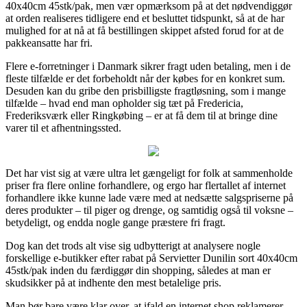
40x40cm 45stk/pak, men vær opmærksom på at det nødvendiggør
at orden realiseres tidligere end et besluttet tidspunkt, så at de har
mulighed for at nå at få bestillingen skippet afsted forud for at de
pakkeansatte har fri.
Flere e-forretninger i Danmark sikrer fragt uden betaling, men i de
fleste tilfælde er det forbeholdt når der købes for en konkret sum.
Desuden kan du gribe den prisbilligste fragtløsning, som i mange
tilfælde – hvad end man opholder sig tæt på Fredericia,
Frederiksværk eller Ringkøbing – er at få dem til at bringe dine
varer til et afhentningssted.
Det har vist sig at være ultra let gængeligt for folk at sammenholde
priser fra flere online forhandlere, og ergo har flertallet af internet
forhandlere ikke kunne lade være med at nedsætte salgspriserne på
deres produkter – til piger og drenge, og samtidig også til voksne –
betydeligt, og endda nogle gange præstere fri fragt.
Dog kan det trods alt vise sig udbytterigt at analysere nogle
forskellige e-butikker efter rabat på Servietter Dunilin sort 40x40cm
45stk/pak inden du færdiggør din shopping, således at man er
skudsikker på at indhente den mest betalelige pris.
Man bør bare være klar over, at ifald en internet shop reklamerer