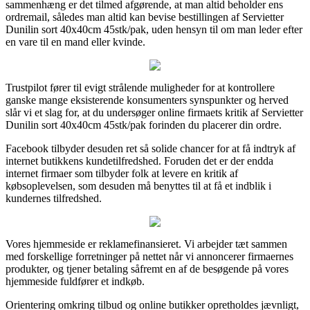
sammenhæng er det tilmed afgørende, at man altid beholder ens
ordremail, således man altid kan bevise bestillingen af Servietter
Dunilin sort 40x40cm 45stk/pak, uden hensyn til om man leder efter
en vare til en mand eller kvinde.
Trustpilot fører til evigt strålende muligheder for at kontrollere
ganske mange eksisterende konsumenters synspunkter og herved
slår vi et slag for, at du undersøger online firmaets kritik af Servietter
Dunilin sort 40x40cm 45stk/pak forinden du placerer din ordre.
Facebook tilbyder desuden ret så solide chancer for at få indtryk af
internet butikkens kundetilfredshed. Foruden det er der endda
internet firmaer som tilbyder folk at levere en kritik af
købsoplevelsen, som desuden må benyttes til at få et indblik i
kundernes tilfredshed.
Vores hjemmeside er reklamefinansieret. Vi arbejder tæt sammen
med forskellige forretninger på nettet når vi annoncerer firmaernes
produkter, og tjener betaling såfremt en af de besøgende på vores
hjemmeside fuldfører et indkøb.
Orientering omkring tilbud og online butikker opretholdes jævnligt,