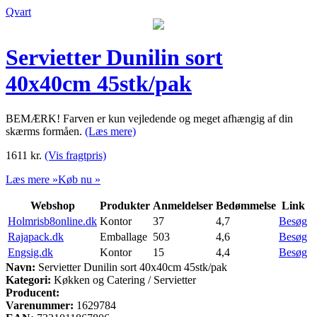
Qvart
Servietter Dunilin sort
40x40cm 45stk/pak
BEMÆRK! Farven er kun vejledende og meget afhængig af din
skærms formåen.
(Læs mere)
1611
kr.
(Vis fragtpris)
Læs mere »
Køb nu »
Webshop
Produkter
Anmeldelser
Bedømmelse
Link
Holmrisb8online.dk
Kontor
37
4,7
Besøg
Rajapack.dk
Emballage
503
4,6
Besøg
Engsig.dk
Kontor
15
4,4
Besøg
Navn:
Servietter Dunilin sort 40x40cm 45stk/pak
Kategori:
Køkken og Catering / Servietter
Producent:
Varenummer:
1629784