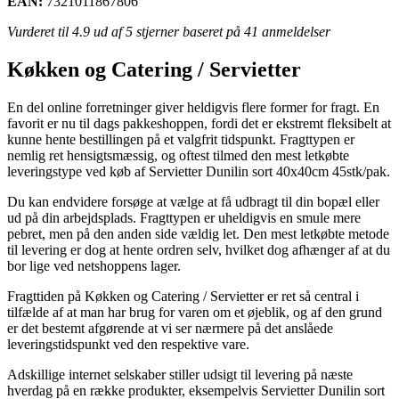
EAN:
7321011867806
Vurderet til
4.9
ud af 5 stjerner baseret på
41
anmeldelser
Køkken og Catering / Servietter
En del online forretninger giver heldigvis flere former for fragt. En
favorit er nu til dags pakkeshoppen, fordi det er ekstremt fleksibelt at
kunne hente bestillingen på et valgfrit tidspunkt. Fragttypen er
nemlig ret hensigtsmæssig, og oftest tilmed den mest letkøbte
leveringstype ved køb af Servietter Dunilin sort 40x40cm 45stk/pak.
Du kan endvidere forsøge at vælge at få udbragt til din bopæl eller
ud på din arbejdsplads. Fragttypen er uheldigvis en smule mere
pebret, men på den anden side vældig let. Den mest letkøbte metode
til levering er dog at hente ordren selv, hvilket dog afhænger af at du
bor lige ved netshoppens lager.
Fragttiden på Køkken og Catering / Servietter er ret så central i
tilfælde af at man har brug for varen om et øjeblik, og af den grund
er det bestemt afgørende at vi ser nærmere på det anslåede
leveringstidspunkt ved den respektive vare.
Adskillige internet selskaber stiller udsigt til levering på næste
hverdag på en række produkter, eksempelvis Servietter Dunilin sort