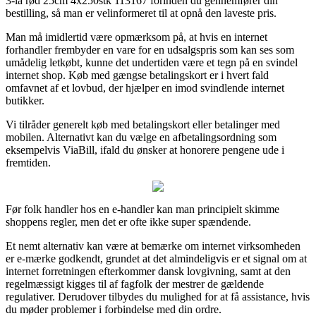
3-la rød 25cm 4x250stk 113167 forinden du gennemfører din
bestilling, så man er velinformeret til at opnå den laveste pris.
Man må imidlertid være opmærksom på, at hvis en internet
forhandler frembyder en vare for en udsalgspris som kan ses som
umådelig letkøbt, kunne det undertiden være et tegn på en svindel
internet shop. Køb med gængse betalingskort er i hvert fald
omfavnet af et lovbud, der hjælper en imod svindlende internet
butikker.
Vi tilråder generelt køb med betalingskort eller betalinger med
mobilen. Alternativt kan du vælge en afbetalingsordning som
eksempelvis ViaBill, ifald du ønsker at honorere pengene ude i
fremtiden.
Før folk handler hos en e-handler kan man principielt skimme
shoppens regler, men det er ofte ikke super spændende.
Et nemt alternativ kan være at bemærke om internet virksomheden
er e-mærke godkendt, grundet at det almindeligvis er et signal om at
internet forretningen efterkommer dansk lovgivning, samt at den
regelmæssigt kigges til af fagfolk der mestrer de gældende
regulativer. Derudover tilbydes du mulighed for at få assistance, hvis
du møder problemer i forbindelse med din ordre.