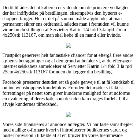
Dertil tilrådes det at køberen er vidende om de primære vedtægter
der har indflydelse på bestillingen, eksempelvis den bytteret e-
shoppen bruger. Her er det på samme måde afgørende, at man
permanent sikrer ens ordremail, således man i fremtiden vil kunne
vidne om bestillingen af Servietter Katrin 1/4 fold 3-la rød 25cm
4x250stk 113167, om man skal købe til en mand eller kvinde.
Trustpilot genererer helt fantastiske chancer for at eftergå flere andre
køberes betragtninger og af den grund anbefaler vi, at du eftersøger
internet selskabets anmeldelser af Servietter Katrin 1/4 fold 3-la rød
25cm 4x250stk 113167 forinden du lægger din bestilling.
Facebook præsterer desuden ret så gode genveje til at få kendskab til
online webshoppens kundefokus. Foruden det møder vi faktisk
forretninger på nettet som giver kunderne mulighed for at udforme
en evaluering af deres køb, som desuden kan drages fordel af til at
afveje kundernes tilfredshed.
Vores side finansieres af annonceindtægter. Vi har faste samarbejder
med utallige e-firmaer hvori vi introducerer butikkernes varer, og
høster provision i tilfælde af at en bruger fra vores hjemmeside