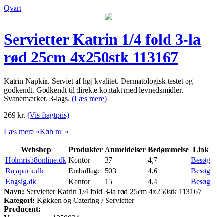
Qvart
Servietter Katrin 1/4 fold 3-la
rød 25cm 4x250stk 113167
Katrin Napkin. Serviet af høj kvalitet. Dermatologisk testet og
godkendt. Godkendt til direkte kontakt med levnedsmidler.
Svanemærket. 3-lags.
(Læs mere)
269
kr.
(Vis fragtpris)
Læs mere »
Køb nu »
Webshop
Produkter
Anmeldelser
Bedømmelse
Link
Holmrisb8online.dk
Kontor
37
4,7
Besøg
Rajapack.dk
Emballage
503
4,6
Besøg
Engsig.dk
Kontor
15
4,4
Besøg
Navn:
Servietter Katrin 1/4 fold 3-la rød 25cm 4x250stk 113167
Kategori:
Køkken og Catering / Servietter
Producent: