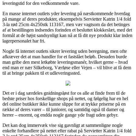
leveringstid for den vedkommende vare.
En masse internet outlets yder levering på næstkommende hverdag
på mange af deres produkter, eksempelvis Servietter Katrin 1/4 fold
3-la rød 25cm 4x250stk 113167, men vær vagtsom da det betinges
af at bestillingen indsendes forinden et besluttet klokkeslæt, med det
formål at de højst sandsynligt kan nå at få dit nye produkt klar inden
lagerpersonalet har fri.
Nogle få internet outlets sikrer levering uden beregning, men ofte
afkræver det at man handler for et fastslået beløb. Desuden burde
man gribe den mest letkøbte leveringsmanér, hvilket gerne – hvad
end man er nær Silkeborg, Værløse eller Vejen – vil blive at få dem
til at bringe pakken til et udleveringssted.
Det er i dag særdeles gnidningsløst for os alle at finde frem til de
bedste priser hos forskellige shops på nettet, og følgelig har en hel
del online butikker ikke kunne slippe for at trykke priserne på en
række af deres varer – til juniorer, og samtidig også til damer og
herrer – enormt, og endda nogle gange yde fragt uden gebyr.
Det kan dog immervæk vise sig gavnligt at sammenligne nogle
enkelte forhandlere på nettet efter rabat på Servietter Katrin 1/4 fold