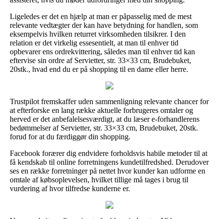
Ligeledes er det en hjælp at man er påpasselig med de mest
relevante vedtægter der kan have betydning for handlen, som
eksempelvis hvilken returret virksomheden tilsikrer. I den
relation er det virkelig essesentielt, at man til enhver tid
opbevarer ens ordrekvittering, således man til enhver tid kan
eftervise sin ordre af Servietter, str. 33×33 cm, Brudebuket,
20stk., hvad end du er på shopping til en dame eller herre.
Trustpilot fremskaffer uden sammenligning relevante chancer for
at efterforske en lang række aktuelle forbrugeres omtaler og
herved er det anbefalelsesværdigt, at du læser e-forhandlerens
bedømmelser af Servietter, str. 33×33 cm, Brudebuket, 20stk.
forud for at du færdiggør din shopping.
Facebook forærer dig endvidere forholdsvis habile metoder til at
få kendskab til online forretningens kundetilfredshed. Derudover
ses en række forretninger på nettet hvor kunder kan udforme en
omtale af købsoplevelsen, hvilket tillige må tages i brug til
vurdering af hvor tilfredse kunderne er.