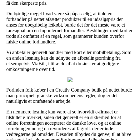
få den skarpeste pris.
Du bør lige meget hvad være så påpasselig, at ifald en
forhandler på nettet afsætter produkter til en udsalgspris der
anses for ubegribelig letkøbt, burde det for det meste være et
faresignal om en fup internet forhandler. Bestillinger med kort er
trods alt omfattet af en regel, som garanterer kunden overfor
falske online forhandlere.
Vi anbefaler generelt handler med kort eller mobilbetaling. Som
en anden løsning kan du udnytte en afbetalingsordning fra
eksempelvis ViaBill, i tilfælde af at du ønsker at godtgøre
omkostningerne over tid.
Forinden folk køber i en Creativ Company butik på nettet burde
man principielt granske virksomhedens regler, dog er det
naturligvis et omfattende arbejde.
En nemmere løsning kan være at se hvorvidt e-firmaet er
tilsluttet e-mærket, siden det generelt er en sikkerhed for at
online forretningen accepterer de danske love, og at online
forretningen nu og da revurderes af fagfolk der er inde i
vedtægterne på området. Desuden tilbydes du genvej til at blive
assisteret, hvis du møder udfordringer med din shopping.