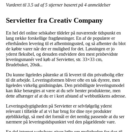
Vurderet til
3.5
ud af 5 stjerner baseret på
4
anmeldelser
Servietter fra Creativ Company
En hel del online selskaber tildeler på nuværende tidspunkt en
lang række forskellige fragtløsninger. En af de populære er
efterhånden levering til et afhentningssted, og så afhenter du blot
de købte varer når der er mulighed for det. Løsningen er jo
yderst fleksibel, og desuden endvidere den mest prisbevidste
leveringsmanér ved køb af Servietter, str. 33×33 cm,
Brudebuket, 20stk..
Du kunne ligeledes påtænke at få leveret til din privatbolig eller
til dit arbejde. Leveringsformen bliver ofte en tak dyrere, men
ligeledes virkelig gnidningsløs. Den prisbilligste leveringsmodel
kan ikke benægtes at være at du selv henter produkterne, men
dette afhænger af at du er i kort afstand af webbutikkens adresse.
Leveringsdygtigheden på Servietter er selvfølgelig yderst
relevant i tilfælde af at vi har brug for dine nye produkter
øjeblikkeligt, så med det formål er det nemlig passende at du ser
nærmere på leveringstidspunktet ved den pågældende vare.
En del internet webshops giver løfte om muligheden for dag-til-