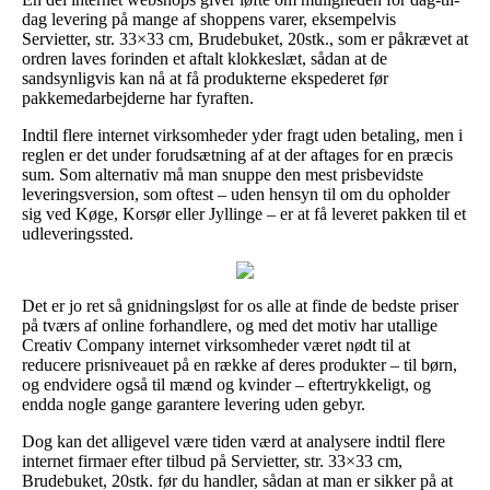
dag levering på mange af shoppens varer, eksempelvis
Servietter, str. 33×33 cm, Brudebuket, 20stk., som er påkrævet at
ordren laves forinden et aftalt klokkeslæt, sådan at de
sandsynligvis kan nå at få produkterne ekspederet før
pakkemedarbejderne har fyraften.
Indtil flere internet virksomheder yder fragt uden betaling, men i
reglen er det under forudsætning af at der aftages for en præcis
sum. Som alternativ må man snuppe den mest prisbevidste
leveringsversion, som oftest – uden hensyn til om du opholder
sig ved Køge, Korsør eller Jyllinge – er at få leveret pakken til et
udleveringssted.
Det er jo ret så gnidningsløst for os alle at finde de bedste priser
på tværs af online forhandlere, og med det motiv har utallige
Creativ Company internet virksomheder været nødt til at
reducere prisniveauet på en række af deres produkter – til børn,
og endvidere også til mænd og kvinder – eftertrykkeligt, og
endda nogle gange garantere levering uden gebyr.
Dog kan det alligevel være tiden værd at analysere indtil flere
internet firmaer efter tilbud på Servietter, str. 33×33 cm,
Brudebuket, 20stk. før du handler, sådan at man er sikker på at