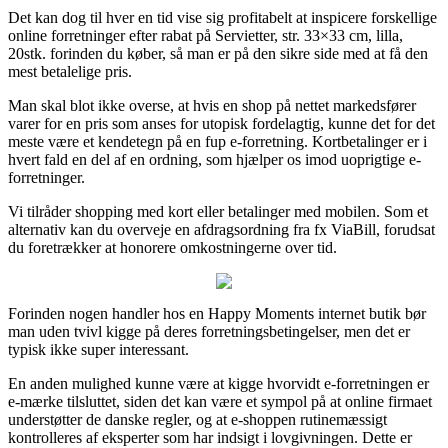
Det kan dog til hver en tid vise sig profitabelt at inspicere forskellige
online forretninger efter rabat på Servietter, str. 33×33 cm, lilla,
20stk. forinden du køber, så man er på den sikre side med at få den
mest betalelige pris.
Man skal blot ikke overse, at hvis en shop på nettet markedsfører
varer for en pris som anses for utopisk fordelagtig, kunne det for det
meste være et kendetegn på en fup e-forretning. Kortbetalinger er i
hvert fald en del af en ordning, som hjælper os imod uoprigtige e-
forretninger.
Vi tilråder shopping med kort eller betalinger med mobilen. Som et
alternativ kan du overveje en afdragsordning fra fx ViaBill, forudsat
du foretrækker at honorere omkostningerne over tid.
Forinden nogen handler hos en Happy Moments internet butik bør
man uden tvivl kigge på deres forretningsbetingelser, men det er
typisk ikke super interessant.
En anden mulighed kunne være at kigge hvorvidt e-forretningen er
e-mærke tilsluttet, siden det kan være et sympol på at online firmaet
understøtter de danske regler, og at e-shoppen rutinemæssigt
kontrolleres af eksperter som har indsigt i lovgivningen. Dette er