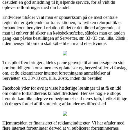
desuden en god anledning til hjælpende service, for så vidt du
oplever udfordringer med din handel.
Endvidere tilråder vi at man er opmærksom på de mest centrale
regler der er gældende for transaktionen, fx hvilken returpolitik e-
forhandleren benytter. I relation til det er det tilmed afgørende, at
man til enhver tid sikrer sin købsbekræftelse, således man en anden
gang kan påvise bestillingen af Servietter, str. 33×33 cm, lilla, 20stk.,
uden hensyn til om du skal købe til en mand eller kvinde.
Trustpilot frembringer aldeles pæne genveje til at undersøge en stor
portion tidligere konsumenters opfattelser og herved stiller vi forslag
om, at du eksaminerer internet forretningens anmeldelser af
Servietter, str. 33×33 cm, lilla, 20stk. inden du bestiller.
Facebook yder for øvrigt visse hæderlige løsninger til at få en idé
om online forhandlerens kundetilfredshed. Her ses nogle e-shops
hvor du kan tilkendegive en bedømmelse af deres køb, hvilket tillige
må drages fordel af til vurdering af kundernes tilfredshed.
Hjemmesiden er finansieret af reklameindtægter. Vi har aftaler med
flere internet forretninger derved at vi publicerer forretningernes