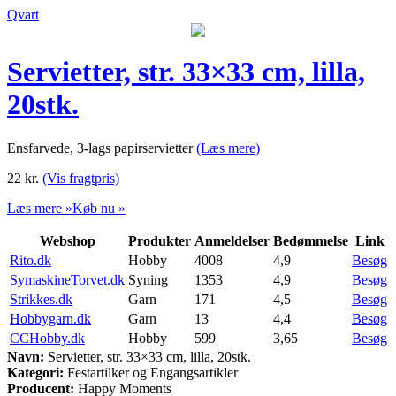
Qvart
Servietter, str. 33×33 cm, lilla,
20stk.
Ensfarvede, 3-lags papirservietter
(Læs mere)
22
kr.
(Vis fragtpris)
Læs mere »
Køb nu »
Webshop
Produkter
Anmeldelser
Bedømmelse
Link
Rito.dk
Hobby
4008
4,9
Besøg
SymaskineTorvet.dk
Syning
1353
4,9
Besøg
Strikkes.dk
Garn
171
4,5
Besøg
Hobbygarn.dk
Garn
13
4,4
Besøg
CCHobby.dk
Hobby
599
3,65
Besøg
Navn:
Servietter, str. 33×33 cm, lilla, 20stk.
Kategori:
Festartilker og Engangsartikler
Producent:
Happy Moments