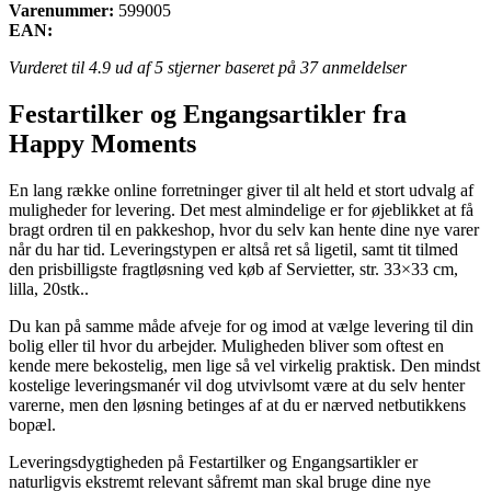
Varenummer:
599005
EAN:
Vurderet til
4.9
ud af 5 stjerner baseret på
37
anmeldelser
Festartilker og Engangsartikler fra
Happy Moments
En lang række online forretninger giver til alt held et stort udvalg af
muligheder for levering. Det mest almindelige er for øjeblikket at få
bragt ordren til en pakkeshop, hvor du selv kan hente dine nye varer
når du har tid. Leveringstypen er altså ret så ligetil, samt tit tilmed
den prisbilligste fragtløsning ved køb af Servietter, str. 33×33 cm,
lilla, 20stk..
Du kan på samme måde afveje for og imod at vælge levering til din
bolig eller til hvor du arbejder. Muligheden bliver som oftest en
kende mere bekostelig, men lige så vel virkelig praktisk. Den mindst
kostelige leveringsmanér vil dog utvivlsomt være at du selv henter
varerne, men den løsning betinges af at du er nærved netbutikkens
bopæl.
Leveringsdygtigheden på Festartilker og Engangsartikler er
naturligvis ekstremt relevant såfremt man skal bruge dine nye