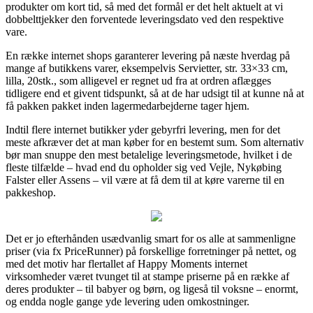
produkter om kort tid, så med det formål er det helt aktuelt at vi
dobbelttjekker den forventede leveringsdato ved den respektive
vare.
En række internet shops garanterer levering på næste hverdag på
mange af butikkens varer, eksempelvis Servietter, str. 33×33 cm,
lilla, 20stk., som alligevel er regnet ud fra at ordren aflægges
tidligere end et givent tidspunkt, så at de har udsigt til at kunne nå at
få pakken pakket inden lagermedarbejderne tager hjem.
Indtil flere internet butikker yder gebyrfri levering, men for det
meste afkræver det at man køber for en bestemt sum. Som alternativ
bør man snuppe den mest betalelige leveringsmetode, hvilket i de
fleste tilfælde – hvad end du opholder sig ved Vejle, Nykøbing
Falster eller Assens – vil være at få dem til at køre varerne til en
pakkeshop.
Det er jo efterhånden usædvanlig smart for os alle at sammenligne
priser (via fx PriceRunner) på forskellige forretninger på nettet, og
med det motiv har flertallet af Happy Moments internet
virksomheder været tvunget til at stampe priserne på en række af
deres produkter – til babyer og børn, og ligeså til voksne – enormt,
og endda nogle gange yde levering uden omkostninger.