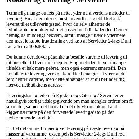
Temmelig mange outlets på nettet yder nu alverdens metoder til
levering. En af dem der er mest anvendt er i øjeblikket at få
leveret til et udleveringssted, hvor du selv afhenter de
nyindkøbte produkter når det passer ind i din kalender. Den er
nemlig ualmindeligt bekvem, samt i mange tilfælde ydermere
den mest letkøbte fragtløsning ved køb af Servietter 2-lags Duni
rød 24cm 2400stk/kar.
Du kunne derudover påtænke at bestille varerne til levering til
dit hus eller til hvor du arbejder. Fragtmetoden bliver i mange
tilfælde et hak mere pebret, men også ekstremt smertefri. Den
prisbilligste leveringsversion kan ikke benægtes at være at du
selv henter varerne, men dette afhænger af at du befinder dig
nærved netbutikkens adresse.
Leveringshastigheden på Køkken og Catering / Servietter er
naturligvis særligt udslagsgivende om man mangler ordren om få
sekunder, så med det formål er det utvivlsomt aktuelt at du
kigger nærmere på den forventede leveringsdato på det
vedkommende produkt.
En hel del online firmaer giver levering på næste hverdag på
masser af varenumre, eksempelvis Servietter 2-lags Duni rød