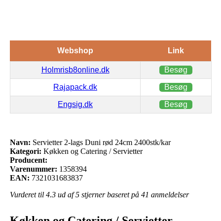
Webshop
Link
Holmrisb8online.dk
Besøg
Rajapack.dk
Besøg
Engsig.dk
Besøg
Navn:
Servietter 2-lags Duni rød 24cm 2400stk/kar
Kategori:
Køkken og Catering / Servietter
Producent:
Varenummer:
1358394
EAN:
7321031683837
Vurderet til
4.3
ud af 5 stjerner baseret på
41
anmeldelser
Køkken og Catering / Servietter