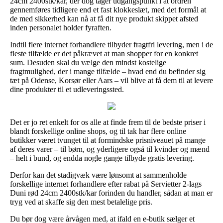
24cm 2400stk/kar, der dog tager udgangspunkt i at ordren
gennemføres tidligere end et fast klokkeslæt, med det formål at
de med sikkerhed kan nå at få dit nye produkt skippet afsted
inden personalet holder fyraften.
Indtil flere internet forhandlere tilbyder fragtfri levering, men i de
fleste tilfælde er det påkrævet at man shopper for en konkret
sum. Desuden skal du vælge den mindst kostelige
fragtmulighed, der i mange tilfælde – hvad end du befinder sig
tæt på Odense, Korsør eller Aars – vil blive at få dem til at levere
dine produkter til et udleveringssted.
Det er jo ret enkelt for os alle at finde frem til de bedste priser i
blandt forskellige online shops, og til tak har flere online
butikker været tvunget til at formindske prisniveauet på mange
af deres varer – til børn, og yderligere også til kvinder og mænd
– helt i bund, og endda nogle gange tilbyde gratis levering.
Derfor kan det stadigvæk være lønsomt at sammenholde
forskellige internet forhandlere efter rabat på Servietter 2-lags
Duni rød 24cm 2400stk/kar forinden du handler, sådan at man er
tryg ved at skaffe sig den mest betalelige pris.
Du bør dog være årvågen med, at ifald en e-butik sælger et