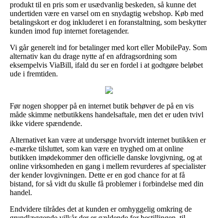
produkt til en pris som er usædvanlig beskeden, så kunne det
undertiden være en varsel om en snydagtig webshop. Køb med
betalingskort er dog inkluderet i en foranstaltning, som beskytter
kunden imod fup internet foretagender.
Vi går generelt ind for betalinger med kort eller MobilePay. Som
alternativ kan du drage nytte af en afdragsordning som
eksempelvis ViaBill, ifald du ser en fordel i at godtgøre beløbet
ude i fremtiden.
Før nogen shopper på en internet butik behøver de på en vis
måde skimme netbutikkens handelsaftale, men det er uden tvivl
ikke videre spændende.
Alternativet kan være at undersøge hvorvidt internet butikken er
e-mærke tilsluttet, som kan være en tryghed om at online
butikken imødekommer den officielle danske lovgivning, og at
online virksomheden en gang i mellem revurderes af specialister
der kender lovgivningen. Dette er en god chance for at få
bistand, for så vidt du skulle få problemer i forbindelse med din
handel.
Endvidere tilrådes det at kunden er omhyggelig omkring de
grundlæggende vilkår der er gældende for bestillingen, til