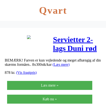
Qvart
Servietter 2-
lags Duni rød
24cm
BEMÆRK! Farven er kun vejledende og meget afhængig af din
2400stk/kar
skærms formåen.. 8x300stk/kar
(Læs mere)
878
kr.
(Vis fragtpris)
Læs mere »
Køb nu »