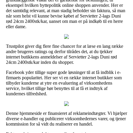
eksempel hvilken byttepolitik online shoppen anvender. Her er
det samtidig relevant, at man stadig beholder sin faktura, så man
når som helst vil kunne bevise købet af Servietter 2-lags Duni
rød 24cm 2400stk/kar, uanset om man er på indkøb til en herre
eller dame.
Trustpilot giver dig flere fine chancer for at læse en lang række
andre brugeres ratings og derfor tilrådes det, at du tjekker
internet butikkens anmeldelser af Servietter 2-lags Duni rød
24cm 2400stk/kar inden du shopper.
Facebook yder tillige super gode løsninger til at få indblik i e-
firmaets popularitet. Her ser vi en række internet butikker som
tilbyder kunderne at ytre en evaluering af virksomhedens
service, hvilket tillige bør benyttes til at få et indtryk af
kundernes tilfredshed.
Denne hjemmeside er finansieret af reklameindtægter. Vi hjælper
diverse e-handler og publicerer virksomhedernes varer, og tjener
kommission for så vidt du realiserer en handel.