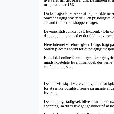
nye varer når det passer dig. Løsningen er
magenta toner 15K.
Du kan også foretrække at få produkterne se
omvendt rigtig smertefri. Den prisbilligste 
afstand til internet shoppens lager.
Leveringstidspunktet på Elektronik / Blækpatr
dage, og i det øjemed er det fuldt ud væsent
Flere internet varehuse giver 1 dags frag
ordren placeres forud for et nøjagtigt tidspun
En hel del online forretninger sikrer gebyrf
mindst kostelige leveringsmodel, der gerne –
et afhentningssted.
Det har vist sig at være vældig nemt for køb
for at sænke udsalgspriserne på mange af der
levering.
Det kan dog stadigvæk blive smart at efte
shopping, så du er usvigeligt sikker på at in