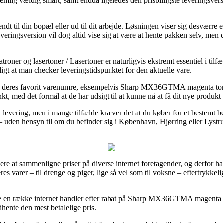
 nemlig vældig smart, samt endda ligeledes den prisbilligste leverin
ndt til din bopæl eller ud til dit arbejde. Løsningen viser sig desværr
leveringsversion vil dog altid vise sig at være at hente pakken selv, men
oner og lasertoner / Lasertoner er naturligvis ekstremt essentiel i tilfæ
ligt at man checker leveringstidspunktet for den aktuelle vare.
t på deres favorit varenumre, eksempelvis Sharp MX36GTMA magenta to
kt, med det formål at de har udsigt til at kunne nå at få dit nye produkt p
ri levering, men i mange tilfælde kræver det at du køber for et bestemt b
 uden hensyn til om du befinder sig i København, Hjørring eller Lystrup 
ere at sammenligne priser på diverse internet foretagender, og derfor ha
es varer – til drenge og piger, lige så vel som til voksne – eftertrykkel
rse en række internet handler efter rabat på Sharp MX36GTMA magenta
dhente den mest betalelige pris.