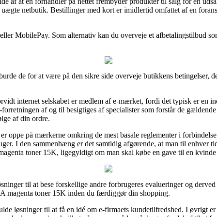
e af at en forhandler på nettet frembyder produkter til salg for en udsa
 uægte netbutik. Bestillinger med kort er imidlertid omfattet af en foran
t eller MobilePay. Som alternativ kan du overveje et afbetalingstilbud s
urde de for at være på den sikre side overveje butikkens betingelser, d
rvidt internet selskabet er medlem af e-mærket, fordi det typisk er en in
rretningen af og til besigtiges af specialister som forstår de gældende
lge af din ordre.
 er oppe på mærkerne omkring de mest basale reglementer i forbindelse 
r. I den sammenhæng er det samtidig afgørende, at man til enhver tid s
enta toner 15K, ligegyldigt om man skal købe en gave til en kvinde 
løsninger til at bese forskellige andre forbrugeres evalueringer og derved
magenta toner 15K inden du færdiggør din shopping.
de løsninger til at få en idé om e-firmaets kundetilfredshed. I øvrigt e