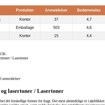
Produkter
Anmeldelser
Bedømmelse
k
Kontor
37
4,7
Emballage
503
4,6
Kontor
15
4,4
 15K
rtoner / Lasertoner
3
anmeldelser
og lasertoner / Lasertoner
el del forskellige former for fragt. Det mest almindelige er i øjeblikke