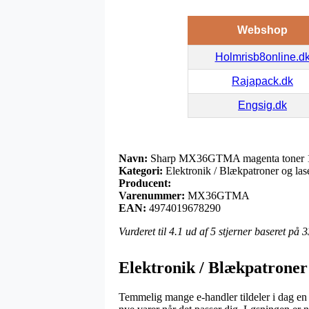
Webshop
Holmrisb8online.d
Rajapack.dk
Engsig.dk
Navn:
Sharp MX36GTMA magenta toner
Kategori:
Elektronik / Blækpatroner og lase
Producent:
Varenummer:
MX36GTMA
EAN:
4974019678290
Vurderet til
4.1
ud af 5 stjerner baseret på
3
Elektronik / Blækpatroner 
Temmelig mange e-handler tildeler i dag en h