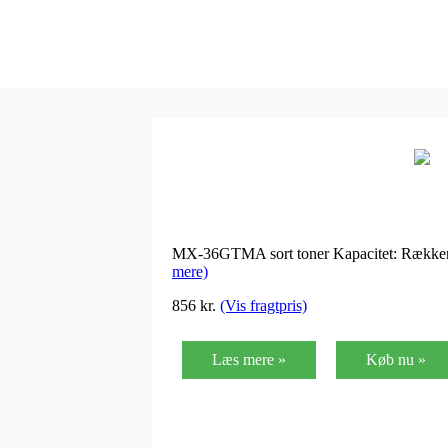
MX-36GTMA sort toner Kapacitet: Rækker 
mere)
856
kr.
(Vis fragtpris)
Læs mere »
Køb nu »