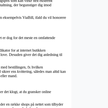
lgspris som kan virke helt ekstremt
staltning, der begunstiger dig imod
om eksempelvis ViaBill, ifald du vil honorere
et er dog for det meste en omfattende
dikator for at internet butikken
 love. Desuden giver det dig anledning til
med bestillingen, fx hvilken
ikrer ens kvittering, således man altid kan
eller mand.
 er det klogt, at du gransker online
r der en række shops på nettet som tilbyder