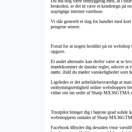
Du må dog være omhyggelig med, at i tilfæld
beskeden, er det tit være et kendetegn på en
uoprigtige internet varehuse.
Vi slår generelt et slag for handler med kor
pengene senere.
Forud for at nogen bestiller på en webshop b
opgave.
Et andet alternativ kan derfor være at se hvo
imødekommer de danske regler, udover at e-fo
støtte, ifald du møder vanskeligheder som fø
Ligeledes er det anbefalelsesværdigt at man
ombytningsrettighed online webshoppen bruge
vidne om sin ordre af Sharp MX36GTMA mag
Trustpilot bringer dig i højeste grad solide 
webshoppens omtaler af Sharp MX36GTMA 
Facebook tilbyder dig desuden visse værdiful