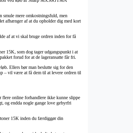
gsversion ved køb af Sharp MX36GTMA
e en smule mere omkostningsfuld, men
 det afhænger af at du opholder dig med kort
lde af at vi skal bruge ordren inden for få
ner 15K, som dog tager udgangspunkt i at
akket forud for at de lageransatte får fri.
eløb. Ellers bør man beslutte sig for den
– vil være at få dem til at levere ordren til
r flere online forhandlere ikke kunne slippe
igt, og endda nogle gange love gebyrfri
 toner 15K inden du færdiggør din