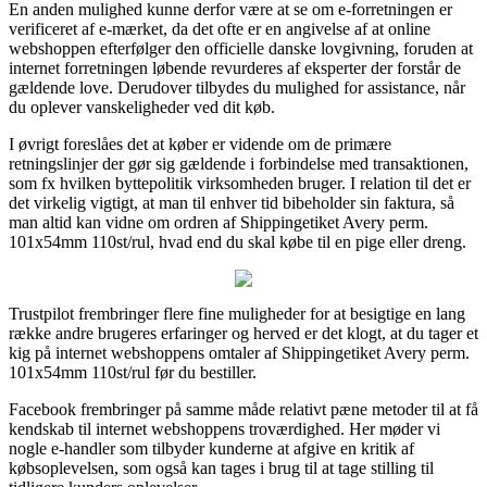
En anden mulighed kunne derfor være at se om e-forretningen er
verificeret af e-mærket, da det ofte er en angivelse af at online
webshoppen efterfølger den officielle danske lovgivning, foruden at
internet forretningen løbende revurderes af eksperter der forstår de
gældende love. Derudover tilbydes du mulighed for assistance, når
du oplever vanskeligheder ved dit køb.
I øvrigt foreslåes det at køber er vidende om de primære
retningslinjer der gør sig gældende i forbindelse med transaktionen,
som fx hvilken byttepolitik virksomheden bruger. I relation til det er
det virkelig vigtigt, at man til enhver tid bibeholder sin faktura, så
man altid kan vidne om ordren af Shippingetiket Avery perm.
101x54mm 110st/rul, hvad end du skal købe til en pige eller dreng.
Trustpilot frembringer flere fine muligheder for at besigtige en lang
række andre brugeres erfaringer og herved er det klogt, at du tager et
kig på internet webshoppens omtaler af Shippingetiket Avery perm.
101x54mm 110st/rul før du bestiller.
Facebook frembringer på samme måde relativt pæne metoder til at få
kendskab til internet webshoppens troværdighed. Her møder vi
nogle e-handler som tilbyder kunderne at afgive en kritik af
købsoplevelsen, som også kan tages i brug til at tage stilling til