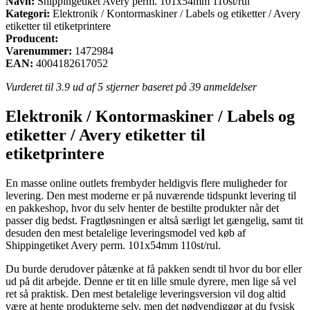
Navn:
Shippingetiket Avery perm. 101x54mm 110st/rul
Kategori:
Elektronik / Kontormaskiner / Labels og etiketter / Avery
etiketter til etiketprintere
Producent:
Varenummer:
1472984
EAN:
4004182617052
Vurderet til
3.9
ud af 5 stjerner baseret på
39
anmeldelser
Elektronik / Kontormaskiner / Labels og
etiketter / Avery etiketter til
etiketprintere
En masse online outlets frembyder heldigvis flere muligheder for
levering. Den mest moderne er på nuværende tidspunkt levering til
en pakkeshop, hvor du selv henter de bestilte produkter når det
passer dig bedst. Fragtløsningen er altså særligt let gængelig, samt tit
desuden den mest betalelige leveringsmodel ved køb af
Shippingetiket Avery perm. 101x54mm 110st/rul.
Du burde derudover påtænke at få pakken sendt til hvor du bor eller
ud på dit arbejde. Denne er tit en lille smule dyrere, men lige så vel
ret så praktisk. Den mest betalelige leveringsversion vil dog altid
være at hente produkterne selv, men det nødvendiggør at du fysisk