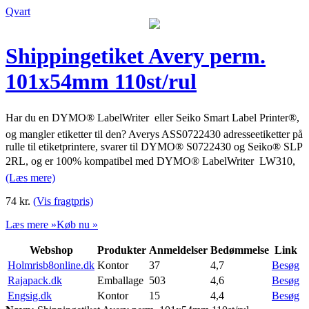
Qvart
Shippingetiket Avery perm.
101x54mm 110st/rul
Har du en DYMO® LabelWriter  eller Seiko Smart Label Printer®,
og mangler etiketter til den? Averys ASS0722430 adresseetiketter på
rulle til etiketprintere, svarer til DYMO® S0722430 og Seiko® SLP
2RL, og er 100% kompatibel med DYMO® LabelWriter  LW310,
(Læs mere)
74
kr.
(Vis fragtpris)
Læs mere »
Køb nu »
Webshop
Produkter
Anmeldelser
Bedømmelse
Link
Holmrisb8online.dk
Kontor
37
4,7
Besøg
Rajapack.dk
Emballage
503
4,6
Besøg
Engsig.dk
Kontor
15
4,4
Besøg