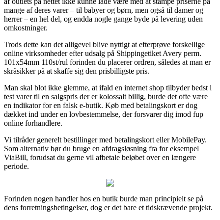
af outlets på nettet ikke kunne lade være med at stampe priserne på
mange af deres varer – til babyer og børn, men også til damer og
herrer – en hel del, og endda nogle gange byde på levering uden
omkostninger.
Trods dette kan det alligevel blive nyttigt at efterprøve forskellige
online virksomheder efter udsalg på Shippingetiket Avery perm.
101x54mm 110st/rul forinden du placerer ordren, således at man er
skråsikker på at skaffe sig den prisbilligste pris.
Man skal blot ikke glemme, at ifald en internet shop tilbyder bedst i
test varer til en salgspris der er kolossalt billig, burde det ofte være
en indikator for en falsk e-butik. Køb med betalingskort er dog
dækket ind under en lovbestemmelse, der forsvarer dig imod fup
online forhandlere.
Vi tilråder generelt bestillinger med betalingskort eller MobilePay.
Som alternativ bør du bruge en afdragsløsning fra for eksempel
ViaBill, forudsat du gerne vil afbetale beløbet over en længere
periode.
Forinden nogen handler hos en butik burde man principielt se på
dens forretningsbetingelser, dog er det bare et tidskrævende projekt.