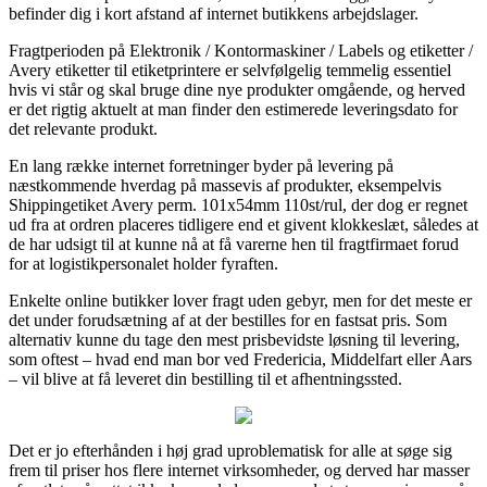
befinder dig i kort afstand af internet butikkens arbejdslager.
Fragtperioden på Elektronik / Kontormaskiner / Labels og etiketter /
Avery etiketter til etiketprintere er selvfølgelig temmelig essentiel
hvis vi står og skal bruge dine nye produkter omgående, og herved
er det rigtig aktuelt at man finder den estimerede leveringsdato for
det relevante produkt.
En lang række internet forretninger byder på levering på
næstkommende hverdag på massevis af produkter, eksempelvis
Shippingetiket Avery perm. 101x54mm 110st/rul, der dog er regnet
ud fra at ordren placeres tidligere end et givent klokkeslæt, således at
de har udsigt til at kunne nå at få varerne hen til fragtfirmaet forud
for at logistikpersonalet holder fyraften.
Enkelte online butikker lover fragt uden gebyr, men for det meste er
det under forudsætning af at der bestilles for en fastsat pris. Som
alternativ kunne du tage den mest prisbevidste løsning til levering,
som oftest – hvad end man bor ved Fredericia, Middelfart eller Aars
– vil blive at få leveret din bestilling til et afhentningssted.
Det er jo efterhånden i høj grad uproblematisk for alle at søge sig
frem til priser hos flere internet virksomheder, og derved har masser