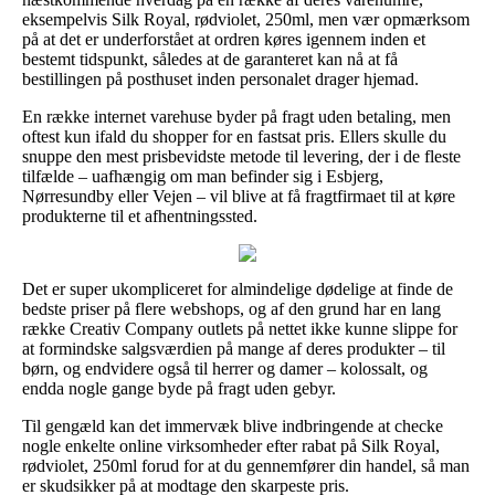
eksempelvis Silk Royal, rødviolet, 250ml, men vær opmærksom
på at det er underforstået at ordren køres igennem inden et
bestemt tidspunkt, således at de garanteret kan nå at få
bestillingen på posthuset inden personalet drager hjemad.
En række internet varehuse byder på fragt uden betaling, men
oftest kun ifald du shopper for en fastsat pris. Ellers skulle du
snuppe den mest prisbevidste metode til levering, der i de fleste
tilfælde – uafhængig om man befinder sig i Esbjerg,
Nørresundby eller Vejen – vil blive at få fragtfirmaet til at køre
produkterne til et afhentningssted.
Det er super ukompliceret for almindelige dødelige at finde de
bedste priser på flere webshops, og af den grund har en lang
række Creativ Company outlets på nettet ikke kunne slippe for
at formindske salgsværdien på mange af deres produkter – til
børn, og endvidere også til herrer og damer – kolossalt, og
endda nogle gange byde på fragt uden gebyr.
Til gengæld kan det immervæk blive indbringende at checke
nogle enkelte online virksomheder efter rabat på Silk Royal,
rødviolet, 250ml forud for at du gennemfører din handel, så man
er skudsikker på at modtage den skarpeste pris.