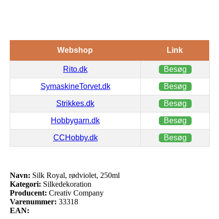
Webshop
Link
Rito.dk
Besøg
SymaskineTorvet.dk
Besøg
Strikkes.dk
Besøg
Hobbygarn.dk
Besøg
CCHobby.dk
Besøg
Navn:
Silk Royal, rødviolet, 250ml
Kategori:
Silkedekoration
Producent:
Creativ Company
Varenummer:
33318
EAN: