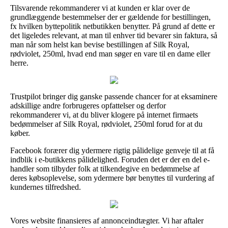
Tilsvarende rekommanderer vi at kunden er klar over de
grundlæggende bestemmelser der er gældende for bestillingen,
fx hvilken byttepolitik netbutikken benytter. På grund af dette er
det ligeledes relevant, at man til enhver tid bevarer sin faktura, så
man når som helst kan bevise bestillingen af Silk Royal,
rødviolet, 250ml, hvad end man søger en vare til en dame eller
herre.
Trustpilot bringer dig ganske passende chancer for at eksaminere
adskillige andre forbrugeres opfattelser og derfor
rekommanderer vi, at du bliver klogere på internet firmaets
bedømmelser af Silk Royal, rødviolet, 250ml forud for at du
køber.
Facebook forærer dig ydermere rigtig pålidelige genveje til at få
indblik i e-butikkens pålidelighed. Foruden det er der en del e-
handler som tilbyder folk at tilkendegive en bedømmelse af
deres købsoplevelse, som ydermere bør benyttes til vurdering af
kundernes tilfredshed.
Vores website finansieres af annonceindtægter. Vi har aftaler