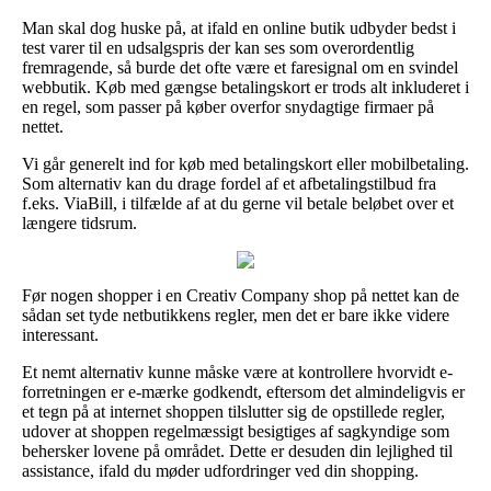
Man skal dog huske på, at ifald en online butik udbyder bedst i
test varer til en udsalgspris der kan ses som overordentlig
fremragende, så burde det ofte være et faresignal om en svindel
webbutik. Køb med gængse betalingskort er trods alt inkluderet i
en regel, som passer på køber overfor snydagtige firmaer på
nettet.
Vi går generelt ind for køb med betalingskort eller mobilbetaling.
Som alternativ kan du drage fordel af et afbetalingstilbud fra
f.eks. ViaBill, i tilfælde af at du gerne vil betale beløbet over et
længere tidsrum.
Før nogen shopper i en Creativ Company shop på nettet kan de
sådan set tyde netbutikkens regler, men det er bare ikke videre
interessant.
Et nemt alternativ kunne måske være at kontrollere hvorvidt e-
forretningen er e-mærke godkendt, eftersom det almindeligvis er
et tegn på at internet shoppen tilslutter sig de opstillede regler,
udover at shoppen regelmæssigt besigtiges af sagkyndige som
behersker lovene på området. Dette er desuden din lejlighed til
assistance, ifald du møder udfordringer ved din shopping.