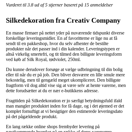
Vurderet til
3.8
ud af 5 stjerner baseret på
15
anmeldelser
Silkedekoration fra Creativ Company
En masse firmaer på nettet yder på nuværende tidspunkt diverse
forskellige leveringsmidler. En af favoritterne er lige nu at få
sendt til en pakkeshop, hvor du selv afhenter de bestilte
produkter når det passer ind i din kalender. Leveringstypen er
altså virkelig smertefri, og tit tilmed den billigste leveringsform
ved køb af Silk Royal, rødviolet, 250ml.
Du kunne derudover forsøge at vælge udbringning til din bolig
eller til når du er på job. Den bliver desværre en lille smule mere
bekostelig, men til gengæld meget ukompliceret. Den billigste
fragtform vil dog altid vise sig at være selv at hente varerne, men
dette forudsætter at du er nær e-butikkens adresse.
Fragttiden på Silkedekoration er jo særligt betydningsfuld ifald
man mangler produktet inden for få dage, og i det øjemed er det
komplet fornuftigt at vi besigtiger den estimerede leveringsdato
på det pågældende produkt.
En lang række online shops frembyder levering på
næstkommende hverdag på en række af deres varenumre,