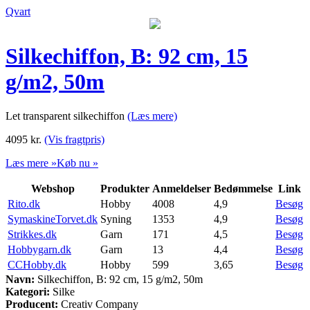
Qvart
Silkechiffon, B: 92 cm, 15
g/m2, 50m
Let transparent silkechiffon
(Læs mere)
4095
kr.
(Vis fragtpris)
Læs mere »
Køb nu »
Webshop
Produkter
Anmeldelser
Bedømmelse
Link
Rito.dk
Hobby
4008
4,9
Besøg
SymaskineTorvet.dk
Syning
1353
4,9
Besøg
Strikkes.dk
Garn
171
4,5
Besøg
Hobbygarn.dk
Garn
13
4,4
Besøg
CCHobby.dk
Hobby
599
3,65
Besøg
Navn:
Silkechiffon, B: 92 cm, 15 g/m2, 50m
Kategori:
Silke
Producent:
Creativ Company