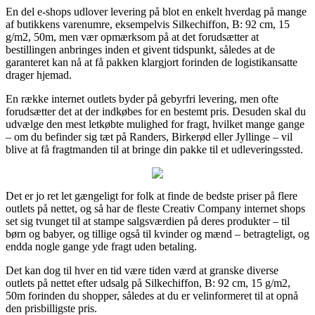
En del e-shops udlover levering på blot en enkelt hverdag på mange
af butikkens varenumre, eksempelvis Silkechiffon, B: 92 cm, 15
g/m2, 50m, men vær opmærksom på at det forudsætter at
bestillingen anbringes inden et givent tidspunkt, således at de
garanteret kan nå at få pakken klargjort forinden de logistikansatte
drager hjemad.
En række internet outlets byder på gebyrfri levering, men ofte
forudsætter det at der indkøbes for en bestemt pris. Desuden skal du
udvælge den mest letkøbte mulighed for fragt, hvilket mange gange
– om du befinder sig tæt på Randers, Birkerød eller Jyllinge – vil
blive at få fragtmanden til at bringe din pakke til et udleveringssted.
Det er jo ret let gængeligt for folk at finde de bedste priser på flere
outlets på nettet, og så har de fleste Creativ Company internet shops
set sig tvunget til at stampe salgsværdien på deres produkter – til
børn og babyer, og tillige også til kvinder og mænd – betragteligt, og
endda nogle gange yde fragt uden betaling.
Det kan dog til hver en tid være tiden værd at granske diverse
outlets på nettet efter udsalg på Silkechiffon, B: 92 cm, 15 g/m2,
50m forinden du shopper, således at du er velinformeret til at opnå
den prisbilligste pris.