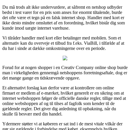
Du må trods alt ikke undervurdere, at såfremt en netshop udbyder
bedst i test varer for en pris som anses for enormt tiltalende, burde
det ofte være et tegn på en falsk internet shop. Handler med kort er
ikke desto mindre omsluttet af en forordning, hvilket bistår dig som
kunde imod uægte internet varehuse.
Vi tilråder handler med kort eller betalinger med mobilen. Som et
alternativ kan du overveje et tilbud fra f.eks. ViaBill, i tilfælde af at
du har i sinde at dække omkostningerne over en periode.
Forud for at nogen shopper i en Creativ Company online shop burde
man i virkeligheden gennemgå netshoppens forretningsaftale, dog er
det mange gange en tidskrævende opgave.
Et alternativt forslag kan derfor være at kontrollere om online
firmaet er medlem af e-mærket, hvilket generelt er en sikring om at
internet webshoppen følger de officielle danske regler, tillige med at
online webshoppen af og til tilses af fagfolk som kender til de
gældende regler. Det giver dig anledning til opbakning, når du
skulle få besvær med din handel.
Ydermere støtter vi at køberen er sat ind i de mest vitale vilkår der
gør sig gældende i forbindelse med købet, eksempelvis hvilken