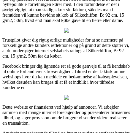
byttepolitik e-forretningen kører med. I den forbindelse er det i
øvrigt vigtigt, at man stadig sikrer sin faktura, således man i
fremtiden vil kunne bevidne sit køb af Silkechiffon, B: 92 cm, 15
g/m2, 50m, hvad end man skal købe gave til en herre eller dame.
Trustpilot giver dig rigtig ærlige muligheder for at se nærmere på
forskellige andre kunders reflektioner og på grund af dette støtter vi,
at du undersøger internet selskabets ratings af Silkechiffon, B: 92
cm, 15 g/m2, 50m før du køber.
Facebook bringer dig lignende ret så gode genveje til at få kendskab
til online forhandlerens troværdighed. Tilmed er der faktisk online
webshops hvor du kan meddele en bedømmelse af købsoplevelsen,
hvilket desuden kan bruges til at få et indblik i hvor tilfredse
kunderne er.
Dette website er finansieret ved hjælp af annoncer. Vi arbejder
sammen med mange internet foretagender og præsenterer firmaernes
tilbud, og tager provision om de brugere vi sender videre realiserer
en transaktion.