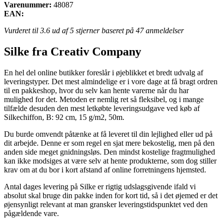
Varenummer:
48087
EAN:
Vurderet til
3.6
ud af 5 stjerner baseret på
47
anmeldelser
Silke fra Creativ Company
En hel del online butikker foreslår i øjeblikket et bredt udvalg af
leveringstyper. Det mest almindelige er i vore dage at få bragt ordren
til en pakkeshop, hvor du selv kan hente varerne når du har
mulighed for det. Metoden er nemlig ret så fleksibel, og i mange
tilfælde desuden den mest letkøbte leveringsudgave ved køb af
Silkechiffon, B: 92 cm, 15 g/m2, 50m.
Du burde omvendt påtænke at få leveret til din lejlighed eller ud på
dit arbejde. Denne er som regel en sjat mere bekostelig, men på den
anden side meget gnidningsløs. Den mindst kostelige fragtmulighed
kan ikke modsiges at være selv at hente produkterne, som dog stiller
krav om at du bor i kort afstand af online forretningens hjemsted.
Antal dages levering på Silke er rigtig udslagsgivende ifald vi
absolut skal bruge din pakke inden for kort tid, så i det øjemed er det
øjensynligt relevant at man gransker leveringstidspunktet ved den
pågældende vare.