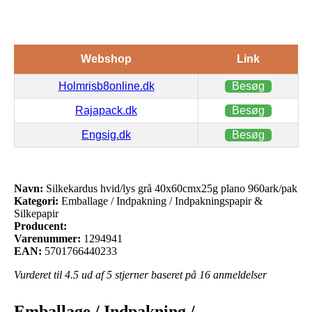
Webshop
Link
Holmrisb8online.dk
Besøg
Rajapack.dk
Besøg
Engsig.dk
Besøg
Navn:
Silkekardus hvid/lys grå 40x60cmx25g plano 960ark/pak
Kategori:
Emballage / Indpakning / Indpakningspapir &
Silkepapir
Producent:
Varenummer:
1294941
EAN:
5701766440233
Vurderet til
4.5
ud af 5 stjerner baseret på
16
anmeldelser
Emballage / Indpakning /