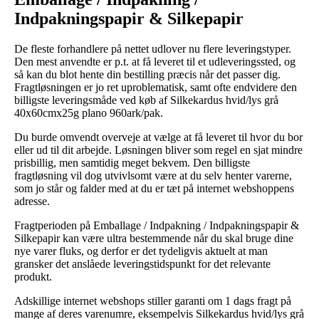
Indpakningspapir & Silkepapir
De fleste forhandlere på nettet udlover nu flere leveringstyper.
Den mest anvendte er p.t. at få leveret til et udleveringssted, og
så kan du blot hente din bestilling præcis når det passer dig.
Fragtløsningen er jo ret uproblematisk, samt ofte endvidere den
billigste leveringsmåde ved køb af Silkekardus hvid/lys grå
40x60cmx25g plano 960ark/pak.
Du burde omvendt overveje at vælge at få leveret til hvor du bor
eller ud til dit arbejde. Løsningen bliver som regel en sjat mindre
prisbillig, men samtidig meget bekvem. Den billigste
fragtløsning vil dog utvivlsomt være at du selv henter varerne,
som jo står og falder med at du er tæt på internet webshoppens
adresse.
Fragtperioden på Emballage / Indpakning / Indpakningspapir &
Silkepapir kan være ultra bestemmende når du skal bruge dine
nye varer fluks, og derfor er det tydeligvis aktuelt at man
gransker det anslåede leveringstidspunkt for det relevante
produkt.
Adskillige internet webshops stiller garanti om 1 dags fragt på
mange af deres varenumre, eksempelvis Silkekardus hvid/lys grå