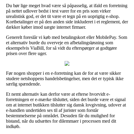
Du bør lige meget hvad være så påpasselig, at ifald en forretning
på nettet udlover bedst i test varer for en pris som virker
urealistisk god, er det tit være et tegn på en uoprigtig e-shop.
Kortbetalinger er på den anden side inkluderet i et reglement, der
dækker køber imod uægte internet firmaer.
Generelt foreslår vi køb med betalingskort eller MobilePay. Som
et alternativ burde du overveje en afbetalingsløsning som
eksempelvis ViaBill, for så vidt du efterspørger at godtgøre
prisen over flere uger.
Før nogen shopper i en e-forretning kan de for at være sikker
studere netshoppens handelsbetingelser, men det er typisk ikke
særlig spændende.
Et nemt alternativ kan derfor være at efterse hvorvidt e-
forretningen er e-mærke tilsluttet, siden det burde være et signal
om at internet butikken tilslutter sig dansk lovgivning, udover at
e-handlen undertiden ses til af jurister som forstår
bestemmelserne på området. Desuden får du mulighed for
bistand, når du udsættes for dilemmaer i processen med dit
indkøb.