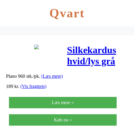
Qvart
Silkekardus
hvid/lys grå
40x60cmx25g
Plano 960 stk./pk.
(Læs mere)
plano
189
kr.
(Vis fragtpris)
960ark/pak
Læs mere »
Køb nu »