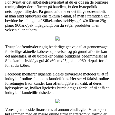
For øvrigt er det anbefalelsesværdigt at du er obs på de primære
retningslinjer der influerer på handlen, fx den byttepolitik
netshoppen tilbyder. På grund af dette er det tillige essesentielt,
at man altid opbevarer ens faktura e-mail, så man i fremtiden kan
bevidne bestillingen af Silkekardus hvid/lys grå 40x60cmx25g
plano 960ark/pak, ligegyldigt om du søger produkter til en
voksen eller et barn.
Trustpilot frembyder rigtig hæderlige genveje til at gennemsøge
forskellige aktuelle køberes oplevelser og på grund af dette kan
det anbefales, at du udforsker online butikkens bedømmelser af
Silkekardus hvid/lys grå 40x60cmx25g plano 960ark/pak forud
for at du køber.
Facebook medfører lignende aldeles troværdige metoder til at få
indtryk af online shoppens kundefokus. Her ser vi faktisk online
forretninger hvor kunder kan offentliggøre en kritik af deres
købsoplevelse, hvilket ligeledes burde drages fordel af til at få et
indtryk af kundetilfredsheden.
Vores hjemmeside finansieres af annonceindtægter. Vi arbejder
tæt sammen med en masse online firmaer eftersom vi formidler