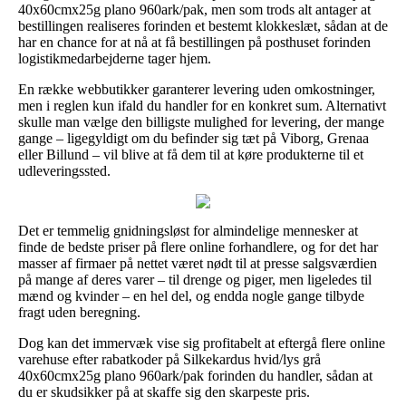
40x60cmx25g plano 960ark/pak, men som trods alt antager at
bestillingen realiseres forinden et bestemt klokkeslæt, sådan at de
har en chance for at nå at få bestillingen på posthuset forinden
logistikmedarbejderne tager hjem.
En række webbutikker garanterer levering uden omkostninger,
men i reglen kun ifald du handler for en konkret sum. Alternativt
skulle man vælge den billigste mulighed for levering, der mange
gange – ligegyldigt om du befinder sig tæt på Viborg, Grenaa
eller Billund – vil blive at få dem til at køre produkterne til et
udleveringssted.
Det er temmelig gnidningsløst for almindelige mennesker at
finde de bedste priser på flere online forhandlere, og for det har
masser af firmaer på nettet været nødt til at presse salgsværdien
på mange af deres varer – til drenge og piger, men ligeledes til
mænd og kvinder – en hel del, og endda nogle gange tilbyde
fragt uden beregning.
Dog kan det immervæk vise sig profitabelt at eftergå flere online
varehuse efter rabatkoder på Silkekardus hvid/lys grå
40x60cmx25g plano 960ark/pak forinden du handler, sådan at
du er skudsikker på at skaffe sig den skarpeste pris.