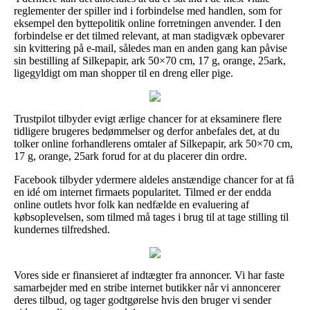
reglementer der spiller ind i forbindelse med handlen, som for
eksempel den byttepolitik online forretningen anvender. I den
forbindelse er det tilmed relevant, at man stadigvæk opbevarer
sin kvittering på e-mail, således man en anden gang kan påvise
sin bestilling af Silkepapir, ark 50×70 cm, 17 g, orange, 25ark,
ligegyldigt om man shopper til en dreng eller pige.
Trustpilot tilbyder evigt ærlige chancer for at eksaminere flere
tidligere brugeres bedømmelser og derfor anbefales det, at du
tolker online forhandlerens omtaler af Silkepapir, ark 50×70 cm,
17 g, orange, 25ark forud for at du placerer din ordre.
Facebook tilbyder ydermere aldeles anstændige chancer for at få
en idé om internet firmaets popularitet. Tilmed er der endda
online outlets hvor folk kan nedfælde en evaluering af
købsoplevelsen, som tilmed må tages i brug til at tage stilling til
kundernes tilfredshed.
Vores side er finansieret af indtægter fra annoncer. Vi har faste
samarbejder med en stribe internet butikker når vi annoncerer
deres tilbud, og tager godtgørelse hvis den bruger vi sender