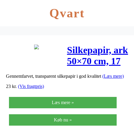
Qvart
Silkepapir, ark
50×70 cm, 17
g, orange,
Gennemfarvet, transparent silkepapir i god kvalitet
(Læs mere)
25ark
23
kr.
(Vis fragtpris)
Læs mere »
Køb nu »