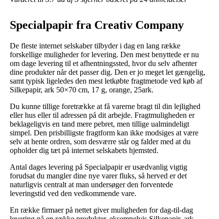
Specialpapir fra Creativ Company
De fleste internet selskaber tilbyder i dag en lang række
forskellige muligheder for levering. Den mest benyttede er nu
om dage levering til et afhentningssted, hvor du selv afhenter
dine produkter når det passer dig. Den er jo meget let gængelig,
samt typisk ligeledes den mest letkøbte fragtmetode ved køb af
Silkepapir, ark 50×70 cm, 17 g, orange, 25ark.
Du kunne tillige foretrække at få varerne bragt til din lejlighed
eller hus eller til adressen på dit arbejde. Fragtmuligheden er
beklageligvis en tand mere pebret, men tillige ualmindeligt
simpel. Den prisbilligste fragtform kan ikke modsiges at være
selv at hente ordren, som desværre står og falder med at du
opholder dig tæt på internet selskabets hjemsted.
Antal dages levering på Specialpapir er usædvanlig vigtig
forudsat du mangler dine nye varer fluks, så herved er det
naturligvis centralt at man undersøger den forventede
leveringstid ved den vedkommende vare.
En række firmaer på nettet giver muligheden for dag-til-dag
levering på en række produkter, eksempelvis Silkepapir, ark