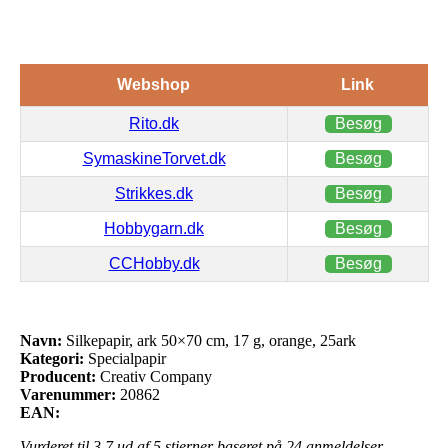
Webshop
Link
Rito.dk
Besøg
SymaskineTorvet.dk
Besøg
Strikkes.dk
Besøg
Hobbygarn.dk
Besøg
CCHobby.dk
Besøg
Navn:
Silkepapir, ark 50×70 cm, 17 g, orange, 25ark
Kategori:
Specialpapir
Producent:
Creativ Company
Varenummer:
20862
EAN:
Vurderet til
3.7
ud af 5 stjerner baseret på
24
anmeldelser