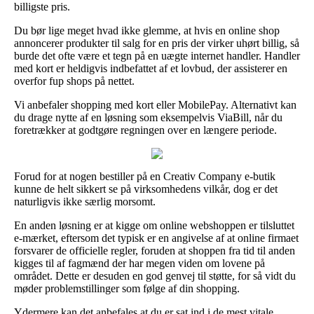
billigste pris.
Du bør lige meget hvad ikke glemme, at hvis en online shop
annoncerer produkter til salg for en pris der virker uhørt billig, så
burde det ofte være et tegn på en uægte internet handler. Handler
med kort er heldigvis indbefattet af et lovbud, der assisterer en
overfor fup shops på nettet.
Vi anbefaler shopping med kort eller MobilePay. Alternativt kan
du drage nytte af en løsning som eksempelvis ViaBill, når du
foretrækker at godtgøre regningen over en længere periode.
Forud for at nogen bestiller på en Creativ Company e-butik
kunne de helt sikkert se på virksomhedens vilkår, dog er det
naturligvis ikke særlig morsomt.
En anden løsning er at kigge om online webshoppen er tilsluttet
e-mærket, eftersom det typisk er en angivelse af at online firmaet
forsvarer de officielle regler, foruden at shoppen fra tid til anden
kigges til af fagmænd der har megen viden om lovene på
området. Dette er desuden en god genvej til støtte, for så vidt du
møder problemstillinger som følge af din shopping.
Ydermere kan det anbefales at du er sat ind i de mest vitale