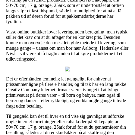
50×70 cm, 17 g, orange, 25ark, som er underforstået at ordren
lægges før et fast tidspunkt, så de har mulighed for at nå at få
pakken ud af døren forud for at pakkemedarbejderne har
fyraften.
Visse online butikker lover levering uden beregning, men typisk
stiller det krav om at du aftager for en konkret pris. Desuden
kunne man overveje den mest letkøbte metode til levering, som
mange gange – uanset om man bor nær Aalborg, Haderslev eller
Nivå – vil være at få fragtmanden til at køre produkterne til et
udleveringssted.
Det er efterhånden temmelig let gængeligt for enhver at
prissammenligne på flere e-handler, og til tak har en lang række
Creativ Company internet firmaer været tvunget til at tvinge
prisniveauet på deres varer – til børn og babyer, men også til
herrer og damer – eftertrykkeligt, og endda nogle gange tilbyde
fragt uden betaling.
Til gengæld kan det til hver en tid vise sig gavnligt at udforske
nogle internet forretninger efter rabatkoder på Silkepapir, ark
50×70 cm, 17 g, orange, 25ark forud for at du gennemfører din
bestilling, således at du er skudsikker på at skaffe sig den