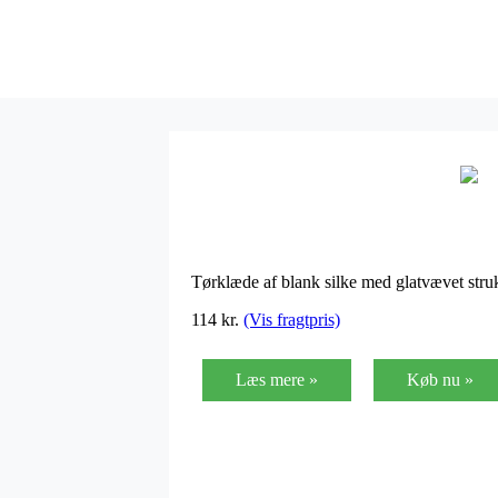
Tørklæde af blank silke med glatvævet stru
114
kr.
(Vis fragtpris)
Læs mere »
Køb nu »