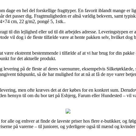
m dage en hel del forskellige fragttyper. En favorit iblandt mange er lig
når det passer dig. Fragtmuligheden er altså vældig bekvem, samt typis
 74×74 cm, 22 g/m2, pongé 5, 1stk..
gt til din lejlighed eller ud til dit arbejdes adresse. Leveringstypen er
ode vil dog i de fleste tilfælde være at hente pakken selv, hvilket dog be
t være ekstremt bestemmende i tilfælde af at vi har brug for din pakke 
punkt for det aktuelle produkt.
 levering på de fleste af deres varenumre, eksempelvis Silketørklæde, 
ngivent tidspunkt, så de har mulighed for at nå at få de nye varer betjen
ri levering, men ofte kræves det at der købes for en konkret sum. Deru
uden hensyn til om du bor tæt på Esbjerg, Farum eller Hundested – vil væ
 for alle og enhver at finde de laveste priser hos flere e-butikker, og f
iserne på varerne – til juniorer, og yderligere også til mænd og kvinde