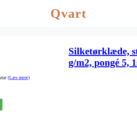
Qvart
Silketørklæde, s
g/m2, pongé 5, 1
ktur
(Læs mere)