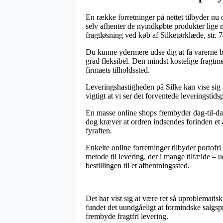
En række forretninger på nettet tilbyder nu o
selv afhenter de nyindkøbte produkter lige 
fragtløsning ved køb af Silketørklæde, str.
Du kunne ydermere udse dig at få varerne bra
grad fleksibel. Den mindst kostelige fragtmet
firmaets tilholdssted.
Leveringshastigheden på Silke kan vise sig a
vigtigt at vi ser det forventede leveringstids
En masse online shops frembyder dag-til-dag
dog kræver at ordren indsendes forinden et a
fyraften.
Enkelte online forretninger tilbyder portof
metode til levering, der i mange tilfælde – 
bestillingen til et afhentningssted.
Det har vist sig at være ret så uproblematisk
fundet det uundgåeligt at formindske salgspr
frembyde fragtfri levering.