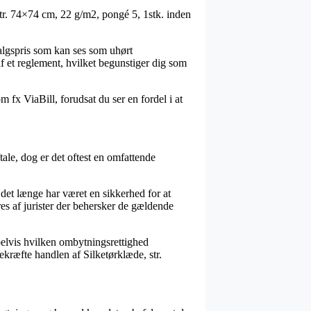
 str. 74×74 cm, 22 g/m2, pongé 5, 1stk. inden
salgspris som kan ses som uhørt
f et reglement, hvilket begunstiger dig som
m fx ViaBill, forudsat du ser en fordel i at
tale, dog er det oftest en omfattende
et længe har været en sikkerhed for at
es af jurister der behersker de gældende
pelvis hvilken ombytningsrettighed
ekræfte handlen af Silketørklæde, str.