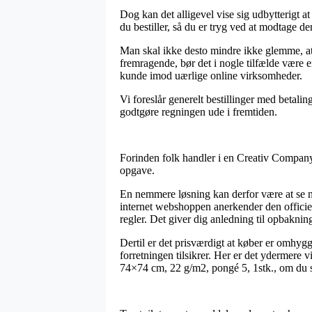
Dog kan det alligevel vise sig udbytterigt a
du bestiller, så du er tryg ved at modtage den
Man skal ikke desto mindre ikke glemme, at h
fremragende, bør det i nogle tilfælde være 
kunde imod uærlige online virksomheder.
Vi foreslår generelt bestillinger med betalin
godtgøre regningen ude i fremtiden.
Forinden folk handler i en Creativ Company bu
opgave.
En nemmere løsning kan derfor være at se 
internet webshoppen anerkender den officiel
regler. Det giver dig anledning til opbakning
Dertil er det prisværdigt at køber er omhy
forretningen tilsikrer. Her er det ydermere 
74×74 cm, 22 g/m2, pongé 5, 1stk., om du s