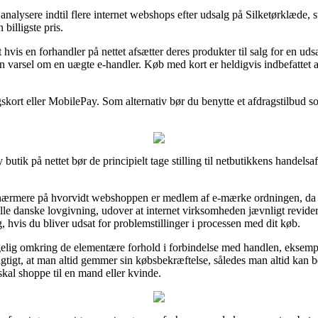
t analysere indtil flere internet webshops efter udsalg på Silketørklæde,
 billigste pris.
vis en forhandler på nettet afsætter deres produkter til salg for en ud
en varsel om en uægte e-handler. Køb med kort er heldigvis indbefattet a
gskort eller MobilePay. Som alternativ bør du benytte et afdragstilbud so
tik på nettet bør de principielt tage stilling til netbutikkens handelsaf
nærmere på hvorvidt webshoppen er medlem af e-mærke ordningen, da d
le danske lovgivning, udover at internet virksomheden jævnligt revider
, hvis du bliver udsat for problemstillinger i processen med dit køb.
ggelig omkring de elementære forhold i forbindelse med handlen, eksem
vigtigt, at man altid gemmer sin købsbekræftelse, således man altid kan b
kal shoppe til en mand eller kvinde.