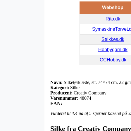
Webshop
Rito.dk
SymaskineTorvet.
Strikkes.dk
Hobbygarn.dk
CCHobby.dk
Navn:
Silketørklæde, str. 74×74 cm, 22 g/m
Kategori:
Silke
Producent:
Creativ Company
Varenummer:
48074
EAN:
Vurderet til
4.4
ud af 5 stjerner baseret på
3
Silke fra Creativ Compan