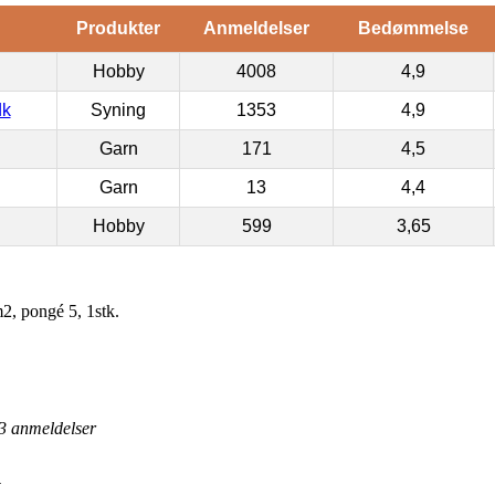
Produkter
Anmeldelser
Bedømmelse
Hobby
4008
4,9
dk
Syning
1353
4,9
Garn
171
4,5
Garn
13
4,4
Hobby
599
3,65
2, pongé 5, 1stk.
3
anmeldelser
y