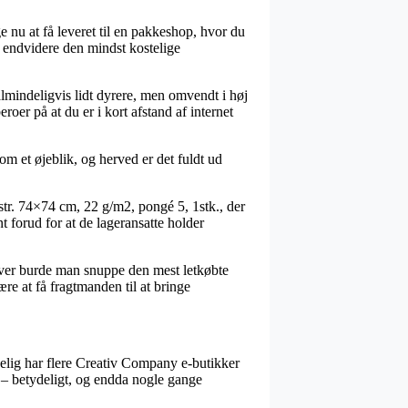
e nu at få leveret til en pakkeshop, hvor du
k endvidere den mindst kostelige
 almindeligvis lidt dyrere, men omvendt i høj
roer på at du er i kort afstand af internet
om et øjeblik, og herved er det fuldt ud
str. 74×74 cm, 22 g/m2, pongé 5, 1stk., der
t forud for at de lageransatte holder
dover burde man snuppe den mest letkøbte
re at få fragtmanden til at bringe
ølgelig har flere Creativ Company e-butikker
r – betydeligt, og endda nogle gange