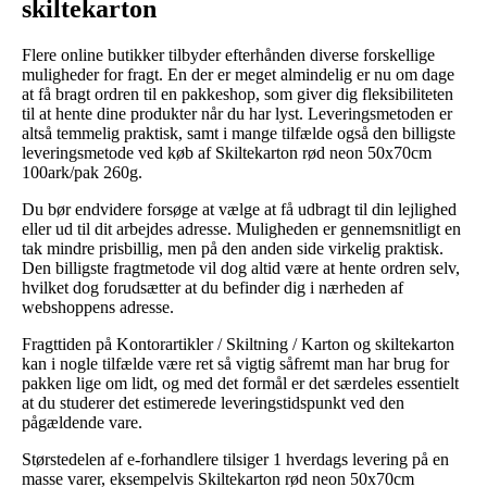
skiltekarton
Flere online butikker tilbyder efterhånden diverse forskellige
muligheder for fragt. En der er meget almindelig er nu om dage
at få bragt ordren til en pakkeshop, som giver dig fleksibiliteten
til at hente dine produkter når du har lyst. Leveringsmetoden er
altså temmelig praktisk, samt i mange tilfælde også den billigste
leveringsmetode ved køb af Skiltekarton rød neon 50x70cm
100ark/pak 260g.
Du bør endvidere forsøge at vælge at få udbragt til din lejlighed
eller ud til dit arbejdes adresse. Muligheden er gennemsnitligt en
tak mindre prisbillig, men på den anden side virkelig praktisk.
Den billigste fragtmetode vil dog altid være at hente ordren selv,
hvilket dog forudsætter at du befinder dig i nærheden af
webshoppens adresse.
Fragttiden på Kontorartikler / Skiltning / Karton og skiltekarton
kan i nogle tilfælde være ret så vigtig såfremt man har brug for
pakken lige om lidt, og med det formål er det særdeles essentielt
at du studerer det estimerede leveringstidspunkt ved den
pågældende vare.
Størstedelen af e-forhandlere tilsiger 1 hverdags levering på en
masse varer, eksempelvis Skiltekarton rød neon 50x70cm