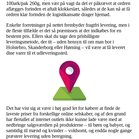
100ark/pak 260g, men vær på vagt da det er påkrævet at ordren
aflægges forinden et aftalt klokkeslæt, således at de kan nå at få
ordren klar forinden de logistikansatte drager hjemad.
Enkelte forretninger på nettet frembyder fragtfri levering, men i
de fleste tilfælde er det så præmissen at der indkøbes for en
bestemt pris. Ellers skal du tage den prisbilligste
leveringsmetode, der tit – uden hensyn til om man bor i
Holstebro, Skanderborg eller Hørning – vil være at få leveret
dine varer til et udleveringssted.
Det har vist sig at være i høj grad let for købere at finde de
laveste priser fra forskellige online selskaber, og af den grund
har flertallet af internet outlets ikke kunne lade være med at
nedbringe salgsværdien på produkterne – til børn og babyer, og
samtidig til mænd og kvinder – voldsomt, og endda nogle gange
præstere levering uden beregning.