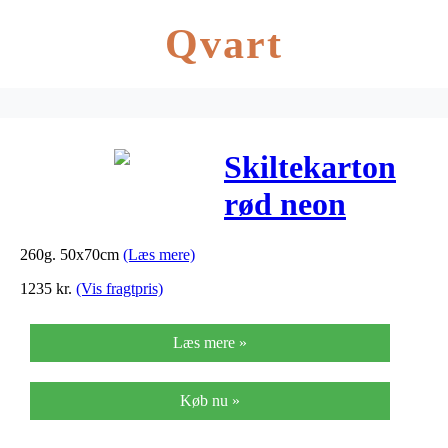
Qvart
Skiltekarton
rød neon
50x70cm
260g. 50x70cm
(Læs mere)
100ark/pak
1235
kr.
(Vis fragtpris)
260g
Læs mere »
Køb nu »