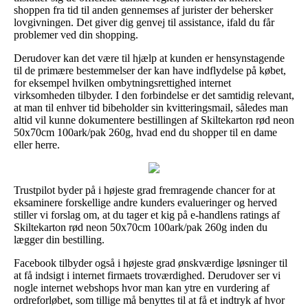
shoppen fra tid til anden gennemses af jurister der behersker
lovgivningen. Det giver dig genvej til assistance, ifald du får
problemer ved din shopping.
Derudover kan det være til hjælp at kunden er hensynstagende
til de primære bestemmelser der kan have indflydelse på købet,
for eksempel hvilken ombytningsrettighed internet
virksomheden tilbyder. I den forbindelse er det samtidig relevant,
at man til enhver tid bibeholder sin kvitteringsmail, således man
altid vil kunne dokumentere bestillingen af Skiltekarton rød neon
50x70cm 100ark/pak 260g, hvad end du shopper til en dame
eller herre.
Trustpilot byder på i højeste grad fremragende chancer for at
eksaminere forskellige andre kunders evalueringer og herved
stiller vi forslag om, at du tager et kig på e-handlens ratings af
Skiltekarton rød neon 50x70cm 100ark/pak 260g inden du
lægger din bestilling.
Facebook tilbyder også i højeste grad ønskværdige løsninger til
at få indsigt i internet firmaets troværdighed. Derudover ser vi
nogle internet webshops hvor man kan ytre en vurdering af
ordreforløbet, som tillige må benyttes til at få et indtryk af hvor