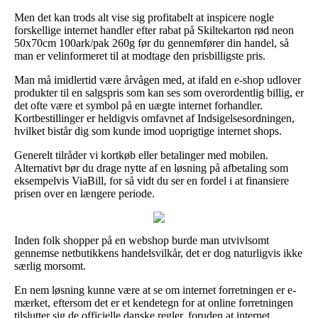
Men det kan trods alt vise sig profitabelt at inspicere nogle
forskellige internet handler efter rabat på Skiltekarton rød neon
50x70cm 100ark/pak 260g før du gennemfører din handel, så
man er velinformeret til at modtage den prisbilligste pris.
Man må imidlertid være årvågen med, at ifald en e-shop udlover
produkter til en salgspris som kan ses som overordentlig billig, er
det ofte være et symbol på en uægte internet forhandler.
Kortbestillinger er heldigvis omfavnet af Indsigelsesordningen,
hvilket bistår dig som kunde imod uoprigtige internet shops.
Generelt tilråder vi kortkøb eller betalinger med mobilen.
Alternativt bør du drage nytte af en løsning på afbetaling som
eksempelvis ViaBill, for så vidt du ser en fordel i at finansiere
prisen over en længere periode.
Inden folk shopper på en webshop burde man utvivlsomt
gennemse netbutikkens handelsvilkår, det er dog naturligvis ikke
særlig morsomt.
En nem løsning kunne være at se om internet forretningen er e-
mærket, eftersom det er et kendetegn for at online forretningen
tilslutter sig de officielle danske regler, foruden at internet