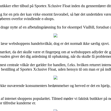
ikker efter tilbud på Sportex Xclusive Float inden du gennemfører dit k
lg for en pris der kan virke enormt favorabel, så bør det undertiden vær
køberen overfor svindlende e-shops.
rage nytte af en afbetalingsløsning fra for eksempel ViaBill, forudsat du
t læse webshoppens handelsvilkår, dog er det normalt ikke særlig sjovt.
mærket, da det skulle være et fingerpeg om at webshoppen adlyder de gæ
en giver det dig anledning til opbakning, når du skulle få problemer
centrale vilkår der gælder for handlen, f.eks. hvilken returret internet 
 bestilling af Sportex Xclusive Float, uden hensyn til om man er på indkø
n række nuværende konsumenters bedømmelser og herved er det en hjælp, a
 af internet shoppens popularitet. Tilmed møder vi faktisk butikker på 
or tilfredse kunderne er.