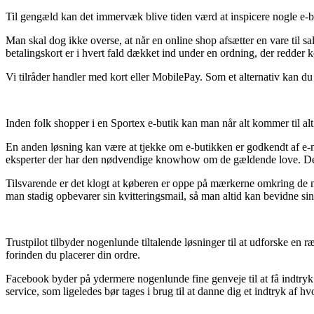
Til gengæld kan det immervæk blive tiden værd at inspicere nogle e-but
Man skal dog ikke overse, at når en online shop afsætter en vare til sa
betalingskort er i hvert fald dækket ind under en ordning, der redder 
Vi tilråder handler med kort eller MobilePay. Som et alternativ kan du d
Inden folk shopper i en Sportex e-butik kan man når alt kommer til al
En anden løsning kan være at tjekke om e-butikken er godkendt af e-
eksperter der har den nødvendige knowhow om de gældende love. Desud
Tilsvarende er det klogt at køberen er oppe på mærkerne omkring de mest 
man stadig opbevarer sin kvitteringsmail, så man altid kan bevidne sin
Trustpilot tilbyder nogenlunde tiltalende løsninger til at udforske e
forinden du placerer din ordre.
Facebook byder på ydermere nogenlunde fine genveje til at få indtryk
service, som ligeledes bør tages i brug til at danne dig et indtryk af hv