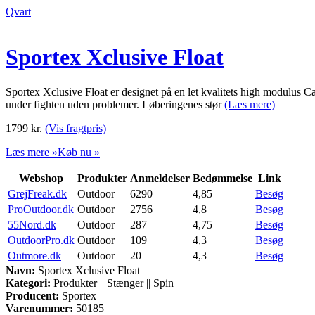
Qvart
Sportex Xclusive Float
Sportex Xclusive Float er designet på en let kvalitets high modulus C
under fighten uden problemer. Løberingenes stør
(Læs mere)
1799
kr.
(Vis fragtpris)
Læs mere »
Køb nu »
Webshop
Produkter
Anmeldelser
Bedømmelse
Link
GrejFreak.dk
Outdoor
6290
4,85
Besøg
ProOutdoor.dk
Outdoor
2756
4,8
Besøg
55Nord.dk
Outdoor
287
4,75
Besøg
OutdoorPro.dk
Outdoor
109
4,3
Besøg
Outmore.dk
Outdoor
20
4,3
Besøg
Navn:
Sportex Xclusive Float
Kategori:
Produkter || Stænger || Spin
Producent:
Sportex
Varenummer:
50185