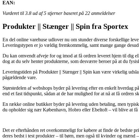
EAN:
Vurderet til
3.8
ud af 5 stjerner baseret på
22
anmeldelser
Produkter || Stænger || Spin fra Sportex
En del online varehuse udlover nu om stunder diverse forskellige lever
Leveringstypen er jo vældig fremkommelig, samt mange gange desuden
Du kan omvendt afveje for og imod at få ordren leveret hjem til dig ell
dog at du selv henter produkterne, som desværre beroer på at du fysisk
Leveringstiden på Produkter || Stænger || Spin kan være virkelig udsla
pågældende vare.
Størstedelen af webshops byder på levering efter en enkelt hverdag på
end et fast tidspunkt, sådan at de har mulighed for at nå at få ordren s
En række online butikker byder på levering uden betaling, men typisk 
du opholder sig nær København, Hobro eller Ebeltoft – vil blive at få 
Det er efterhånden ret overkommeligt for købere at finde de bedste pris
deres bedst i test produkter – til børn, men også til kvinder og mænd