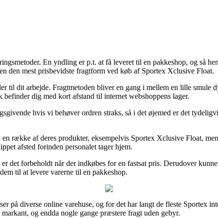
ingsmetoder. En yndling er p.t. at få leveret til en pakkeshop, og så he
 den mest prisbevidste fragtform ved køb af Sportex Xclusive Float.
er til dit arbejde. Fragtmetoden bliver en gang i mellem en lille smule 
 befinder dig med kort afstand til internet webshoppens lager.
gsgivende hvis vi behøver ordren straks, så i det øjemed er det tydeligv
 en række af deres produkter, eksempelvis Sportex Xclusive Float, men 
kippet afsted forinden personalet tager hjem.
er det forbeholdt når der indkøbes for en fastsat pris. Derudover kunne
dem til at levere varerne til en pakkeshop.
er på diverse online varehuse, og for det har langt de fleste Sportex in
 – markant, og endda nogle gange præstere fragt uden gebyr.