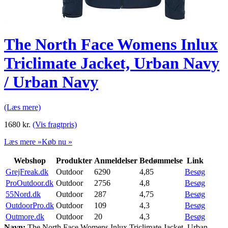
The North Face Womens Inlux
Triclimate Jacket, Urban Navy
/ Urban Navy
(Læs mere)
1680
kr.
(Vis fragtpris)
Læs mere »
Køb nu »
Webshop
Produkter
Anmeldelser
Bedømmelse
Link
GrejFreak.dk
Outdoor
6290
4,85
Besøg
ProOutdoor.dk
Outdoor
2756
4,8
Besøg
55Nord.dk
Outdoor
287
4,75
Besøg
OutdoorPro.dk
Outdoor
109
4,3
Besøg
Outmore.dk
Outdoor
20
4,3
Besøg
Navn:
The North Face Womens Inlux Triclimate Jacket, Urban