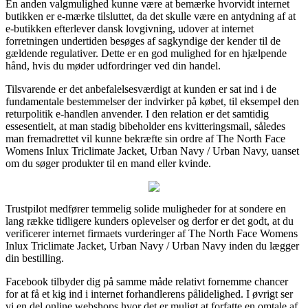
En anden valgmulighed kunne være at bemærke hvorvidt internet
butikken er e-mærke tilsluttet, da det skulle være en antydning af at
e-butikken efterlever dansk lovgivning, udover at internet
forretningen undertiden besøges af sagkyndige der kender til de
gældende regulativer. Dette er en god mulighed for en hjælpende
hånd, hvis du møder udfordringer ved din handel.
Tilsvarende er det anbefalelsesværdigt at kunden er sat ind i de
fundamentale bestemmelser der indvirker på købet, til eksempel den
returpolitik e-handlen anvender. I den relation er det samtidig
essesentielt, at man stadig bibeholder ens kvitteringsmail, således
man fremadrettet vil kunne bekræfte sin ordre af The North Face
Womens Inlux Triclimate Jacket, Urban Navy / Urban Navy, uanset
om du søger produkter til en mand eller kvinde.
Trustpilot medfører temmelig solide muligheder for at sondere en
lang række tidligere kunders oplevelser og derfor er det godt, at du
verificerer internet firmaets vurderinger af The North Face Womens
Inlux Triclimate Jacket, Urban Navy / Urban Navy inden du lægger
din bestilling.
Facebook tilbyder dig på samme måde relativt fornemme chancer
for at få et kig ind i internet forhandlerens pålidelighed. I øvrigt ser
vi en del online webshops hvor det er muligt at forfatte en omtale af