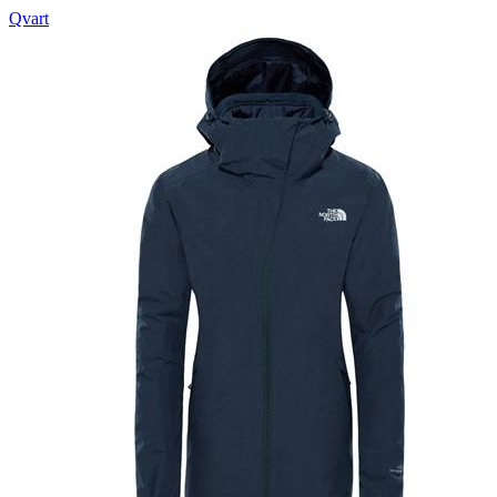
Qvart