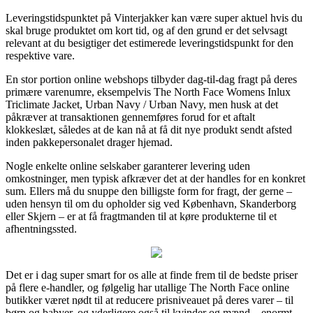
Leveringstidspunktet på Vinterjakker kan være super aktuel hvis du
skal bruge produktet om kort tid, og af den grund er det selvsagt
relevant at du besigtiger det estimerede leveringstidspunkt for den
respektive vare.
En stor portion online webshops tilbyder dag-til-dag fragt på deres
primære varenumre, eksempelvis The North Face Womens Inlux
Triclimate Jacket, Urban Navy / Urban Navy, men husk at det
påkræver at transaktionen gennemføres forud for et aftalt
klokkeslæt, således at de kan nå at få dit nye produkt sendt afsted
inden pakkepersonalet drager hjemad.
Nogle enkelte online selskaber garanterer levering uden
omkostninger, men typisk afkræver det at der handles for en konkret
sum. Ellers må du snuppe den billigste form for fragt, der gerne –
uden hensyn til om du opholder sig ved København, Skanderborg
eller Skjern – er at få fragtmanden til at køre produkterne til et
afhentningssted.
Det er i dag super smart for os alle at finde frem til de bedste priser
på flere e-handler, og følgelig har utallige The North Face online
butikker været nødt til at reducere prisniveauet på deres varer – til
børn og babyer, og yderligere også til kvinder og mænd – enormt,