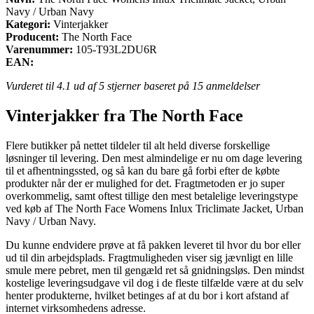
Navy / Urban Navy
Kategori:
Vinterjakker
Producent:
The North Face
Varenummer:
105-T93L2DU6R
EAN:
Vurderet til
4.1
ud af 5 stjerner baseret på
15
anmeldelser
Vinterjakker fra The North Face
Flere butikker på nettet tildeler til alt held diverse forskellige
løsninger til levering. Den mest almindelige er nu om dage levering
til et afhentningssted, og så kan du bare gå forbi efter de købte
produkter når der er mulighed for det. Fragtmetoden er jo super
overkommelig, samt oftest tillige den mest betalelige leveringstype
ved køb af The North Face Womens Inlux Triclimate Jacket, Urban
Navy / Urban Navy.
Du kunne endvidere prøve at få pakken leveret til hvor du bor eller
ud til din arbejdsplads. Fragtmuligheden viser sig jævnligt en lille
smule mere pebret, men til gengæld ret så gnidningsløs. Den mindst
kostelige leveringsudgave vil dog i de fleste tilfælde være at du selv
henter produkterne, hvilket betinges af at du bor i kort afstand af
internet virksomhedens adresse.