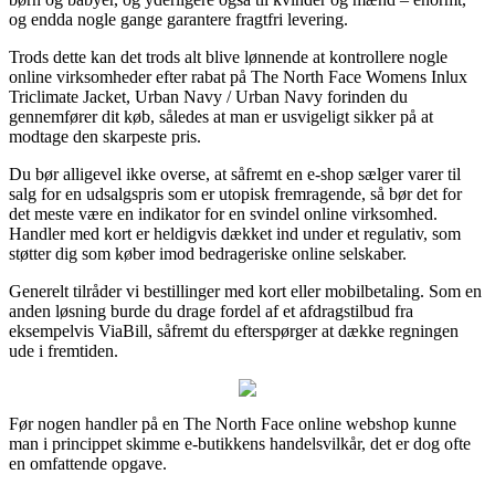
og endda nogle gange garantere fragtfri levering.
Trods dette kan det trods alt blive lønnende at kontrollere nogle
online virksomheder efter rabat på The North Face Womens Inlux
Triclimate Jacket, Urban Navy / Urban Navy forinden du
gennemfører dit køb, således at man er usvigeligt sikker på at
modtage den skarpeste pris.
Du bør alligevel ikke overse, at såfremt en e-shop sælger varer til
salg for en udsalgspris som er utopisk fremragende, så bør det for
det meste være en indikator for en svindel online virksomhed.
Handler med kort er heldigvis dækket ind under et regulativ, som
støtter dig som køber imod bedrageriske online selskaber.
Generelt tilråder vi bestillinger med kort eller mobilbetaling. Som en
anden løsning burde du drage fordel af et afdragstilbud fra
eksempelvis ViaBill, såfremt du efterspørger at dække regningen
ude i fremtiden.
Før nogen handler på en The North Face online webshop kunne
man i princippet skimme e-butikkens handelsvilkår, det er dog ofte
en omfattende opgave.