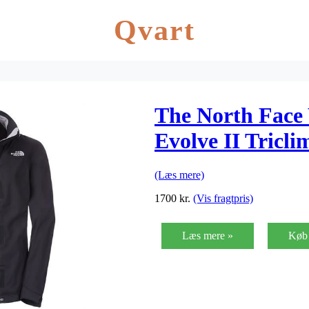
Qvart
The North Fac
Evolve II Tricli
(Læs mere)
1700
kr.
(Vis fragtpris)
Læs mere »
Køb 