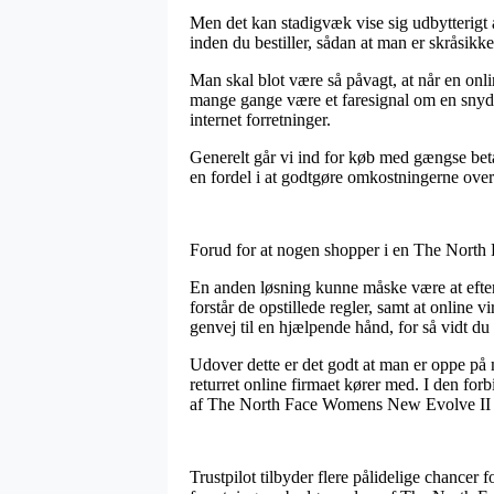
Men det kan stadigvæk vise sig udbytterigt
inden du bestiller, sådan at man er skråsikke
Man skal blot være så påvagt, at når en onlin
mange gange være et faresignal om en snyda
internet forretninger.
Generelt går vi ind for køb med gængse beta
en fordel i at godtgøre omkostningerne over 
Forud for at nogen shopper i en The North F
En anden løsning kunne måske være at efter
forstår de opstillede regler, samt at onlin
genvej til en hjælpende hånd, for så vidt du 
Udover dette er det godt at man er oppe på 
returret online firmaet kører med. I den forb
af The North Face Womens New Evolve II Tri
Trustpilot tilbyder flere pålidelige chancer 