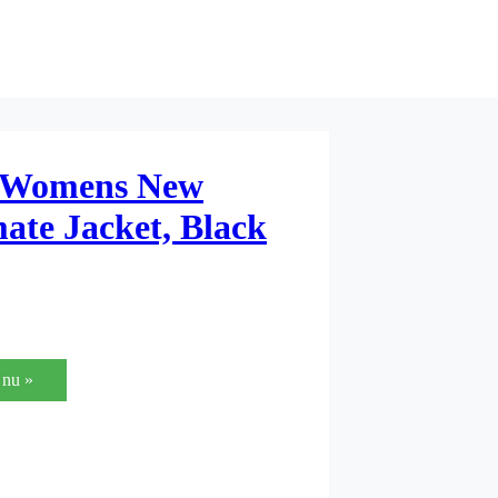
e Womens New
mate Jacket, Black
nu »