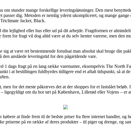
om stunder mange forskellige leveringsløsninger. Den mest benyttede 
det passer dig. Metoden er nemlig yderst ukompliceret, og mange gange
riclimate Jacket, Black.
il din lejlighed eller hus eller ud på dit arbejde. Fragtformen er almind
form for fragt vil dog altid være at du selv henter varerne, men den mu
se sig at være ret bestemmende forudsat man absolut skal bruge din pak
å den anslåede leveringstid for den pågældende vare.
 med 1 dags fragt på en lang række varenumre, eksempelvis The North 
kt i at bestillingen fuldbyrdes tidligere end et aftalt tidspunkt, så at d
aften.
gt, men for det meste påkræves det at der shoppes for et fastslået beløb. 
 ligegyldigt om du bor tæt på København, Lillerød eller Vojens – er at få
 købere at finde frem til de bedste priser fra flere internet handler, og
e priserne på en række af deres produkter – til piger og drenge, og samt