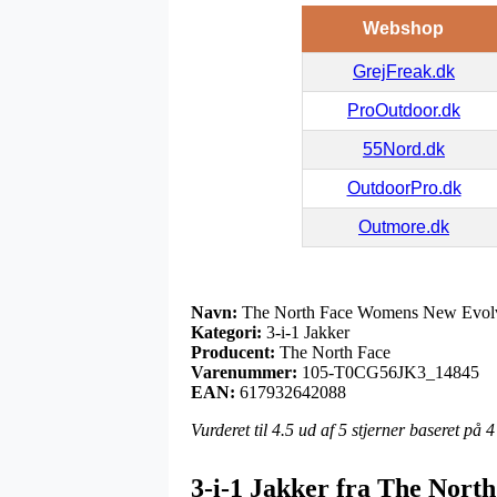
Webshop
GrejFreak.dk
ProOutdoor.dk
55Nord.dk
OutdoorPro.dk
Outmore.dk
Navn:
The North Face Womens New Evolve 
Kategori:
3-i-1 Jakker
Producent:
The North Face
Varenummer:
105-T0CG56JK3_14845
EAN:
617932642088
Vurderet til
4.5
ud af 5 stjerner baseret på
4
3-i-1 Jakker fra The Nort