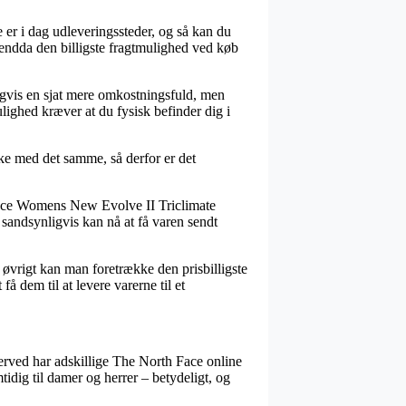
er i dag udleveringssteder, og så kan du
 endda den billigste fragtmulighed ved køb
eligvis en sjat mere omkostningsfuld, men
lighed kræver at du fysisk befinder dig i
ke med det samme, så derfor er det
Face Womens New Evolve II Triclimate
e sandsynligvis kan nå at få varen sendt
I øvrigt kan man foretrække den prisbilligste
 dem til at levere varerne til et
 herved har adskillige The North Face online
idig til damer og herrer – betydeligt, og