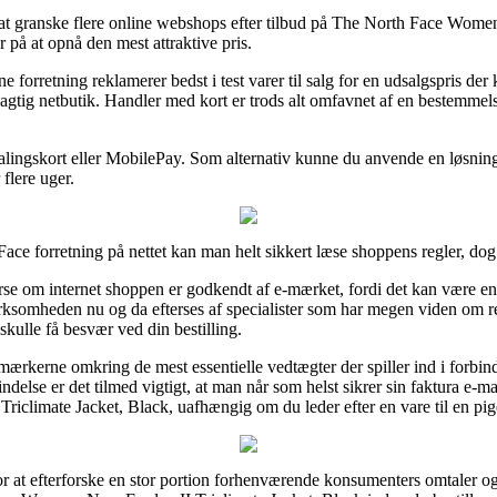
 at granske flere online webshops efter tilbud på The North Face Wome
r på at opnå den mest attraktive pris.
e forretning reklamerer bedst i test varer til salg for en udsalgspris der 
gtig netbutik. Handler med kort er trods alt omfavnet af en bestemmels
lingskort eller MobilePay. Som alternativ kunne du anvende en løsning p
flere uger.
ace forretning på nettet kan man helt sikkert læse shoppens regler, dog
se om internet shoppen er godkendt af e-mærket, fordi det kan være en
e virksomheden nu og da efterses af specialister som har megen viden om
skulle få besvær ved din bestilling.
mærkerne omkring de mest essentielle vedtægter der spiller ind i forb
indelse er det tilmed vigtigt, at man når som helst sikrer sin faktura e-m
climate Jacket, Black, uafhængig om du leder efter en vare til en pige
for at efterforske en stor portion forhenværende konsumenters omtaler og 