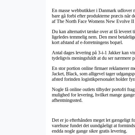
En masse webbutikker i Danmark udlover nu 
bare gå forbi efter produkterne præcis når 
af The North Face Womens New Evolve II T
Du kan alternativt tænke over at få leveret t
ligeledes temmelig nem. Den mest betalelige 
kort afstand af e-forretningens bopæl.
Antal dages levering på 3-i-1 Jakker kan vi
tydeligvis meningsfuldt at du ser nærmere p
En stor portion online firmaer reklamerer
Jacket, Black, som alligevel tager udgangspun
afsted forinden logistikpersonalet holder fyr
Nogle få online outlets tilbyder portofri fra
mulighed for levering, hvilket mange gange –
afhentningssted.
Det er jo efterhånden meget let gængeligt for
varehuse fundet det uundgåeligt at formindsk
endda nogle gange sikre gratis levering.