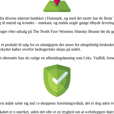
 fra diverse internet butikker i Danmark, og med det motiv har de fleste 
ig til mænd og kvinder – markant, og endda nogle gange tilbyde leveri
tninger efter udsalg på The North Face Womens Shinsky Beanie før du ge
 produkt til salg for en udsalgspris der anses for ubegribelig beskede
eskytter køber overfor bedrageriske shops på nettet.
et alternativ kan du vælge en afbetalingsløsning som f.eks. ViaBill, foru
vis måde sætte sig ind i e-shoppens forretningsvilkår, det er dog uden 
kabet er e-mærket, siden det ofte er en tryghed om at webshoppen føje