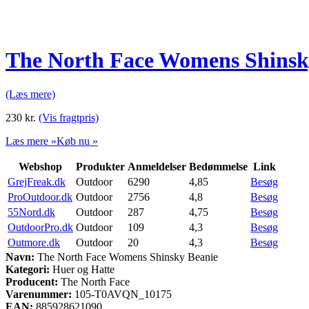
The North Face Womens Shinsk
(Læs mere)
230
kr.
(Vis fragtpris)
Læs mere »
Køb nu »
Webshop
Produkter
Anmeldelser
Bedømmelse
Link
GrejFreak.dk
Outdoor
6290
4,85
Besøg
ProOutdoor.dk
Outdoor
2756
4,8
Besøg
55Nord.dk
Outdoor
287
4,75
Besøg
OutdoorPro.dk
Outdoor
109
4,3
Besøg
Outmore.dk
Outdoor
20
4,3
Besøg
Navn:
The North Face Womens Shinsky Beanie
Kategori:
Huer og Hatte
Producent:
The North Face
Varenummer:
105-T0AVQN_10175
EAN:
885928621090