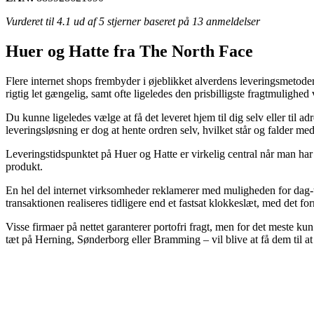
Vurderet til
4.1
ud af 5 stjerner baseret på
13
anmeldelser
Huer og Hatte fra The North Face
Flere internet shops frembyder i øjeblikket alverdens leveringsmetode
rigtig let gængelig, samt ofte ligeledes den prisbilligste fragtmuli
Du kunne ligeledes vælge at få det leveret hjem til dig selv eller til
leveringsløsning er dog at hente ordren selv, hvilket står og falder me
Leveringstidspunktet på Huer og Hatte er virkelig central når man har 
produkt.
En hel del internet virksomheder reklamerer med muligheden for dag-
transaktionen realiseres tidligere end et fastsat klokkeslæt, med det f
Visse firmaer på nettet garanterer portofri fragt, men for det meste ku
tæt på Herning, Sønderborg eller Bramming – vil blive at få dem til at k