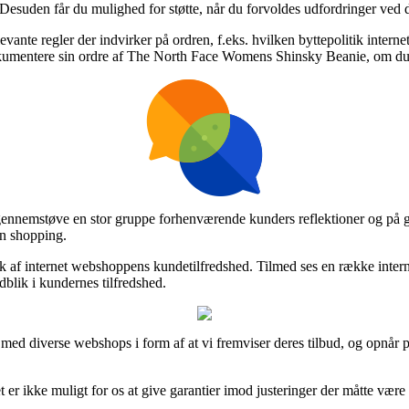
 Desuden får du mulighed for støtte, når du forvoldes udfordringer ved di
te regler der indvirker på ordren, f.eks. hvilken byttepolitik internet 
dokumentere sin ordre af The North Face Womens Shinsky Beanie, om du e
ennemstøve en stor gruppe forhenværende kunders reflektioner og på gru
n shopping.
tryk af internet webshoppens kundetilfredshed. Tilmed ses en række inter
dblik i kundernes tilfredshed.
med diverse webshops i form af at vi fremviser deres tilbud, og opnår pro
 er ikke muligt for os at give garantier imod justeringer der måtte være