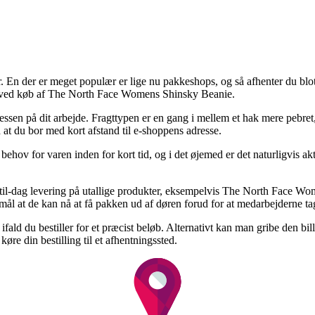
r. En der er meget populær er lige nu pakkeshops, og så afhenter du blot
ghed ved køb af The North Face Womens Shinsky Beanie.
 adressen på dit arbejde. Fragttypen er en gang i mellem et hak mere pe
d at du bor med kort afstand til e-shoppens adresse.
behov for varen inden for kort tid, og i det øjemed er det naturligvis ak
til-dag levering på utallige produkter, eksempelvis The North Face Wo
ormål at de kan nå at få pakken ud af døren forud for at medarbejderne t
n ifald du bestiller for et præcist beløb. Alternativt kan man gribe den 
øre din bestilling til et afhentningssted.